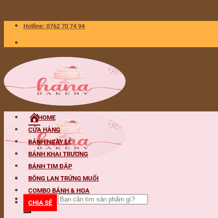
Skip to content
Hotline: 0762 70 74 94
HOME
CỬA HÀNG
BÁNH NGÀY LỄ
BÁNH KHAI TRƯƠNG
BÁNH TIM ĐẬP
BÔNG LAN TRỨNG MUỐI
COMBO BÁNH & HOA
Tìm kiếm:
CHIA SẺ