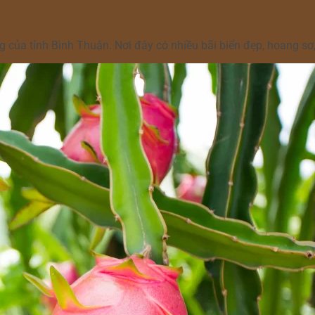
iếng của tỉnh Bình Thuận. Nơi đây có nhiều bãi biển đẹp, hoang