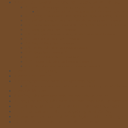
Bánh Kem Hosana – thương hiệu có tiếng tại Tân Hải Lagi
Mẫu mã bánh kem phong phú, đẹp mắt, hấp dẫn
Các mẫu mã bánh kem sinh nhật đẹp, siêu ngon tại
Hương vị bánh kem thơm ngon, yêu ngay và không thể quên
Một số hương vị bánh kem nổi bật tại bánh kem Hosana
Giá cả bánh kem Hosana rất hợp lý, phù hợp với túi tiền của 
Bảng giá bánh kem Hosana
Đánh giá của khách hàng về tiệm bánh kem Hosana
Địa chỉ của bánh kem Hosana
Bản đồ Bánh Kem Hosana 1
Hotline đặt bánh tại Hosana Cakes 1
Bánh Kem Hosana 2
Bản đồ Bánh Kem Hosana 2
Hotline đặt bánh tại Hosana Cakes 2
Hình ảnh tiệm bánh kem Hosana Cakes 2
Bánh Kem Hưng Dung
Bánh Kem Linh Chi
Kinh nghiệm chọn bánh kem sinh nhật ngon
Khi chọn bánh kem sinh nhật, bạn cần lưu ý một số điều sa
Bài viết liên quan:
Những mẫu bánh sinh nhật cho nam độc lạ, đẹp, rẻ
Tổng Hợp Những Mẫu Bánh Kem Bán Chạy Nhất Tại Bánh Ke
Cửa hàng bánh kem tại Quận Bình Thạnh siêu ngon siêu rẻ
11 món quà sinh nhật cho bé gái ý nghĩa và độc đáo
Mua bánh kem sinh nhật Võ Văn Ngân Thủ Đức ở đâu ngon?
Thắp nến sinh nhật – sự thật bất ngờ ít ai biết