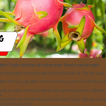
 Bình Thuận nổi tiếng với những vườn Thanh Long bạt ngàn
 hút hàng ngàn lượt khách ghé thăm hàng tuần tại Tân Hải, Lagi,
ẹp nhất của Lagi. Biển có làn nước trong xanh, bãi cát trắng mị
ang sơ, nằm cách trung tâm thị xã Lagi khoảng 10 km. Bãi biển c
ô.
ịa điểm du lịch nổi tiếng nhất của Bình Thuận. Đồi cát có diện 
cát, ngắm hoàng hôn.