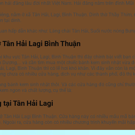
 hải đăng lâu đời nhất Việt Nam. Hải đăng nằm trên đỉnh Mũi 
iêng, nằm ở xã Tân Hải, Lagi, Bình Thuận. Dinh thờ Thầy Thím,
 tại dinh.
uan hấp dẫn khác như: Làng chài Tân Hải, Suối nước nóng Bưng 
 Tân Hải Lagi Bình Thuận
khu vực Tân Hải, Lagi, Bình Thuận thì đây chính bài viết bạn
nh Dương,… và cần tìm mua một chiếc bánh kem sinh nhật vừa đ
Hải, Lagi, Bình Thuận thì có lẽ hơi khó khăn. Vì đây vẫn còn là
ng chưa có nhiều cửa hàng, dịch vụ như các thành phố, đô thị 
àng bánh kem sinh nhật thôi. Và các cửa hàng đó cũng chỉ thườ
em ngon và chất lượng, cụ thể là:
tại Tân Hải Lagi
 Tân Hải Lagi Bình Thuận. Cửa hàng này có nhiều mẫu mã bán
hích. Ngoài ra, cửa hàng còn có nhiều chương trình khuyến mãi hấp 