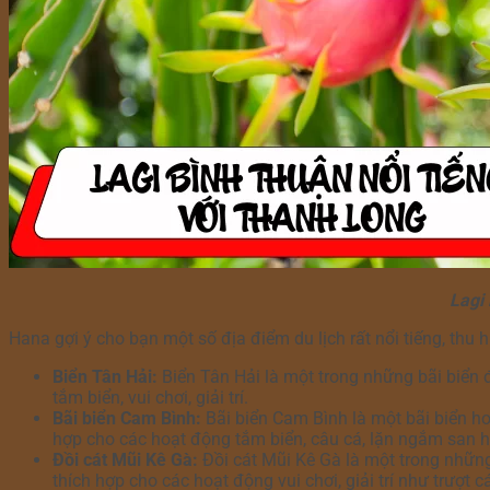
Lagi
Hana gợi ý cho bạn một số địa điểm du lịch rất nổi tiếng, thu
Biển Tân Hải:
Biển Tân Hải là một trong những bãi biển đ
tắm biển, vui chơi, giải trí.
Bãi biển Cam Bình:
Bãi biển Cam Bình là một bãi biển ho
hợp cho các hoạt động tắm biển, câu cá, lặn ngắm san h
Đồi cát Mũi Kê Gà:
Đồi cát Mũi Kê Gà là một trong những đ
thích hợp cho các hoạt động vui chơi, giải trí như trượt 