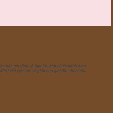
uần bên gia đình và bạn bè. Một chiếc bánh kem
đâu? Bài viết này sẽ giúp bạn giải đáp thắc mắc