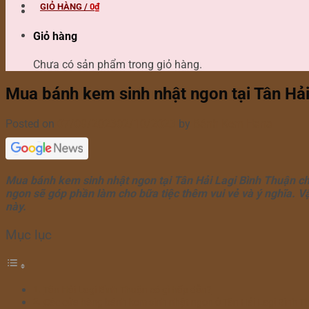
GIỎ HÀNG /
0
₫
Giỏ hàng
Chưa có sản phẩm trong giỏ hàng.
Mua bánh kem sinh nhật ngon tại Tân Hả
Posted on
07/09/2023
02/10/2023
by
Bánh Kem Hana
Mua bánh kem sinh nhật ngon tại Tân Hải Lagi Bình Thuận ch
ngon sẽ góp phần làm cho bữa tiệc thêm vui vẻ và ý nghĩa. V
này.
Mục lục
Tân Hải Lagi Bình Thuận có gì hấp dẫn?
Các cửa hàng bánh kem sinh nhật ngon ở Tân Hải Lagi Bình T