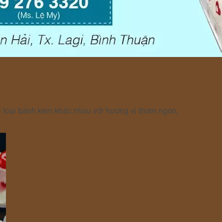
 loại bánh kem khác nhau với hương vị thơm ngon,