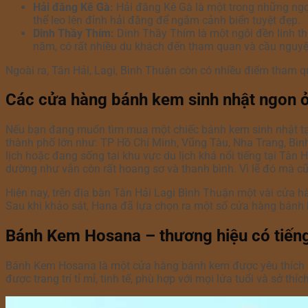
Hải đăng Kê Gà:
Hải đăng Kê Gà là một trong những ngọn
thể leo lên đỉnh hải đăng để ngắm cảnh biển tuyệt đẹp.
Dinh Thầy Thím:
Dinh Thầy Thím là một ngôi đền linh th
năm, có rất nhiều du khách đến tham quan và cầu nguyện
Ngoài ra, Tân Hải, Lagi, Bình Thuận còn có nhiều điểm tham q
Các cửa hàng bánh kem sinh nhật ngon ở
Nếu bạn đang muốn tìm mua một chiếc bánh kem sinh nhật tại 
thành phố lớn như: TP Hồ Chí Minh, Vũng Tàu, Nha Trang, Bì
lịch hoặc đang sống tại khu vực du lịch khá nổi tiếng tại Tân 
dường như vẫn còn rất hoang sơ và thanh bình. Vì lẽ đó mà cũ
Hiện nay, trên địa bàn Tân Hải Lagi Bình Thuận một vài cửa h
Sau khi khảo sát, Hana đã lựa chọn ra một số cửa hàng bánh k
Bánh Kem Hosana – thương hiệu có tiếng 
Bánh Kem Hosana là một cửa hàng bánh kem được yêu thích ở
được trang trí tỉ mỉ, tinh tế, phù hợp với mọi lứa tuổi và sở t