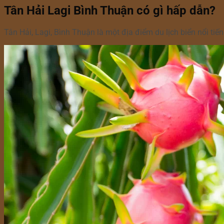
Tân Hải Lagi Bình Thuận có gì hấp dẫn?
Tân Hải, Lagi, Bình Thuận là một địa điểm du lịch biển nổi t