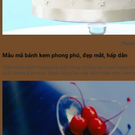
Thương
Mẫu mã bánh kem phong phú, đẹp mắt, hấp dẫn
Tiệm bánh kem Hosana là một trong những lựa chọn hàng đầu 
chất lượng đảm bảo. Bánh bông lan của tiệm mềm mịn, kem bé