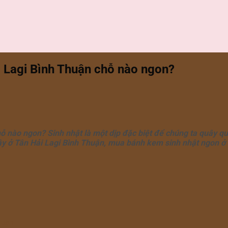
i Lagi Bình Thuận chỗ nào ngon?
ỗ nào ngon? Sinh nhật là một dịp đặc biệt để chúng ta quây q
ậy ở Tân Hải Lagi Bình Thuận, mua bánh kem sinh nhật ngon ở 
huận