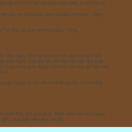
Kê Gà, cao 65m so với mặt nước biển, du khách có
 một cặp vợ chồng có công với dân với nước. Hàng
Thị, Khu du lịch sinh thái Bàu Trắng,…
 cần đọc ngay. Không quá khó nếu bạn đang ở các
ẹp, vừa ngon, vừa giá tốt. Nhưng nếu bạn đang du
 một vùng nông thôn duyên hải khá còn đơn sơ. Mọi thứ
khác.
ng tập trung tại các khu chợ dông dân cư mà thôi.
h kem đẹp, giá cả hợp lý. Bánh kem của cửa hàng
dẫn, giúp bạn tiết kiệm chi phí.