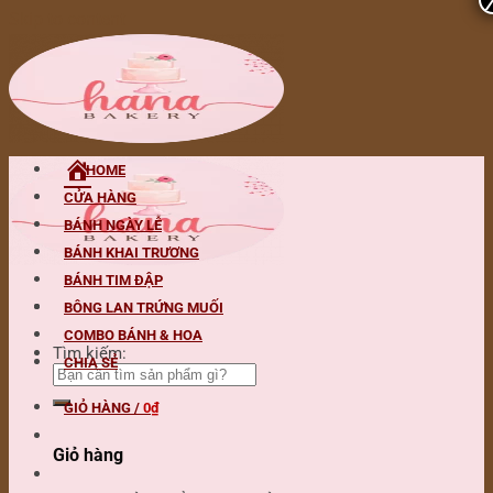
Skip to content
HOME
CỬA HÀNG
BÁNH NGÀY LỄ
BÁNH KHAI TRƯƠNG
BÁNH TIM ĐẬP
BÔNG LAN TRỨNG MUỐI
COMBO BÁNH & HOA
Tìm kiếm:
CHIA SẺ
GIỎ HÀNG /
0
₫
Giỏ hàng