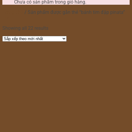
Chưa có sản phẩm trong giỏ hàng.
Trang chủ
/
Sản phẩm được gắn thẻ “bánh tim đập pinata”
Lọc
Showing all 22 results