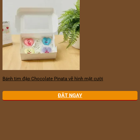
Bánh tim đập Chocolate Pinata vẽ hình mặt cười
ĐẶT NGAY