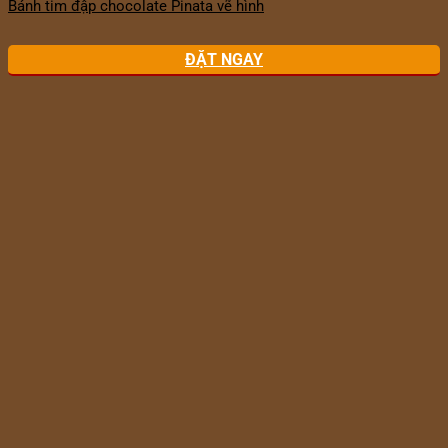
Bánh tim đập chocolate Pinata vẽ hình
ĐẶT NGAY