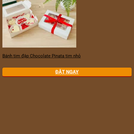
Bánh tim đập Chocolate Pinata tim nhỏ
ĐẶT NGAY