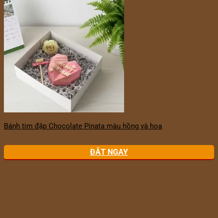
Bánh tim đập Chocolate Pinata màu hồng và hoa
ĐẶT NGAY