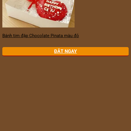
Bánh tim đập Chocolate Pinata màu đỏ
ĐẶT NGAY