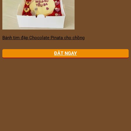
Bánh tim đập Chocolate Pinata cho chồng
ĐẶT NGAY