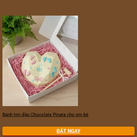
Bánh tim đập Chocolate Pinata cho em bé
ĐẶT NGAY