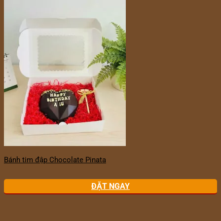
Bánh tim đập Chocolate Pinata
ĐẶT NGAY