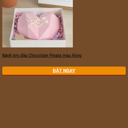
Bánh tim đập Chocolate Pinata màu hồng
ĐẶT NGAY