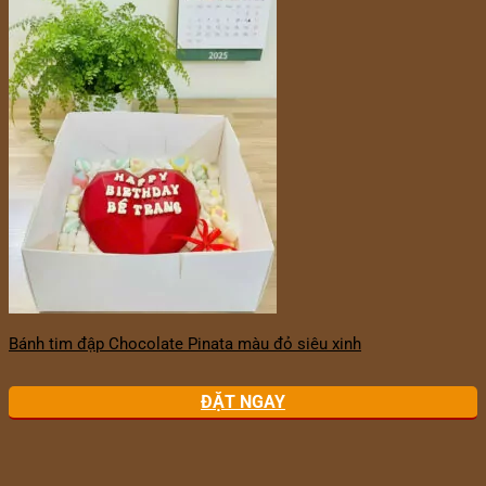
Bánh tim đập Chocolate Pinata màu đỏ siêu xinh
ĐẶT NGAY