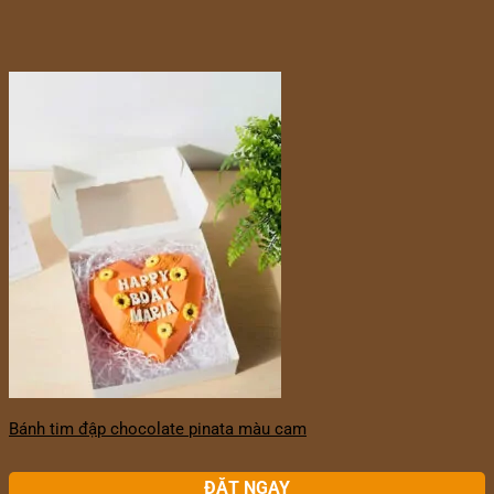
Bánh tim đập chocolate pinata màu cam
ĐẶT NGAY