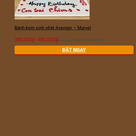
Bánh kem sinh nhật Avenger – Marvel
380,000
₫
480,000
₫
–
Khoảng giá: từ 380,000₫ đến 480,000₫
ĐẶT NGAY