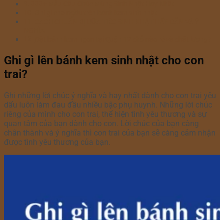
999+ Mẫu Câu Chúc Mừng Sinh Nhật Hay Nhất
Ghi gì cho ngầu trên bánh kem sinh nhật
CÁCH CHUẨN BỊ BỮA TIỆC SINH NHẬT HẤP DẪN VÀ Ý
NGHĨA
Đặt bánh kem ngon tại Quận 12 chỗ nào rẻ và chất lượng?
Ghi gì lên bánh kem sinh nhật cho con
trai?
Ghi những lời chúc ý nghĩa và hay nhất dành cho con trai yêu
dấu luôn làm đau đầu nhiều bậc phụ huynh. Những lời chúc
riêng của mình cho con trai, thể hiện tình yêu thương và sự
quan tâm của bạn dành cho con. Lời chúc của bạn càng
chân thành và ý nghĩa thì con trai của bạn sẽ càng cảm nhận
được tình yêu thương của bạn.