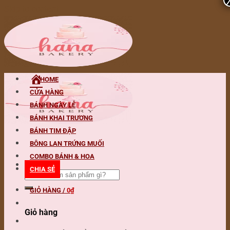
Skip to content
HOME
CỬA HÀNG
BÁNH NGÀY LỄ
BÁNH KHAI TRƯƠNG
BÁNH TIM ĐẬP
BÔNG LAN TRỨNG MUỐI
COMBO BÁNH & HOA
Tìm kiếm:
CHIA SẺ
GIỎ HÀNG /
0
₫
Giỏ hàng