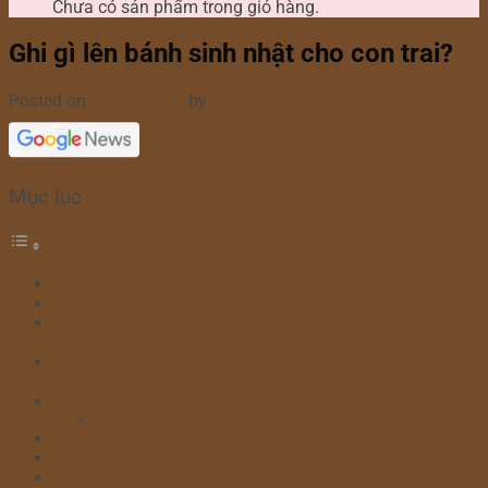
Chưa có sản phẩm trong giỏ hàng.
Ghi gì lên bánh sinh nhật cho con trai?
Posted on
10/10/2023
by
Bánh Kem Hana
Mục lục
Ghi gì lên bánh kem sinh nhật cho con trai?
Lưu ý gì khi ghi gì lên bánh sinh nhật cho con trai
Font chữ ghi lời chúc lên bánh sinh nhật cho con trai đẹp và
phù hợp
Màu chữ nào phù hợp để ghi lời chúc lên bánh sinh nhật cho
con trai
Lời chúc mừng sinh nhật hay cho con trai 1 tuổi
Mẫu bánh kem đẹp để ghi lời chúc mừng cho bé trai 1 tuổi
Bài viết liên quan:
Những lời chúc độc lạ ghi trên bánh kem sinh nhật
Những lời chúc sinh nhật độc lạ tặng bạn thân