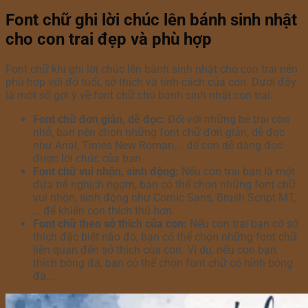
Font chữ ghi lời chúc lên bánh sinh nhật
cho con trai đẹp và phù hợp
Font chữ khi ghi lời chúc lên bánh sinh nhật cho con trai nên
phù hợp với độ tuổi, sở thích và tính cách của con. Dưới đây
là một số gợi ý về font chữ cho bánh sinh nhật con trai:
Font chữ đơn giản, dễ đọc:
Đối với những bé trai còn
nhỏ, bạn nên chọn những font chữ đơn giản, dễ đọc
như Arial, Times New Roman,… để con dễ dàng đọc
được lời chúc của bạn.
Font chữ vui nhộn, sinh động:
Nếu con trai bạn là một
đứa trẻ nghịch ngợm, bạn có thể chọn những font chữ
vui nhộn, sinh động như Comic Sans, Brush Script MT,
… để khiến con thích thú hơn.
Font chữ theo sở thích của con:
Nếu con trai bạn có sở
thích đặc biệt nào đó, bạn có thể chọn những font chữ
liên quan đến sở thích của con. Ví dụ, nếu con bạn
thích bóng đá, bạn có thể chọn font chữ có hình bóng
đá,…