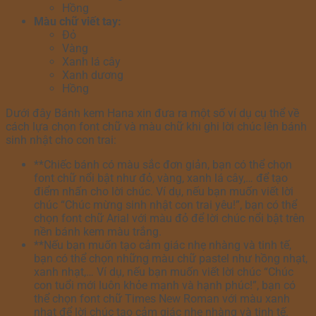
Hồng
Màu chữ viết tay:
Đỏ
Vàng
Xanh lá cây
Xanh dương
Hồng
Dưới đây Bánh kem Hana xin đưa ra một số ví dụ cụ thể về
cách lựa chọn font chữ và màu chữ khi ghi lời chúc lên bánh
sinh nhật cho con trai:
**Chiếc bánh có màu sắc đơn giản, bạn có thể chọn
font chữ nổi bật như đỏ, vàng, xanh lá cây,… để tạo
điểm nhấn cho lời chúc. Ví dụ, nếu bạn muốn viết lời
chúc “Chúc mừng sinh nhật con trai yêu!”, bạn có thể
chọn font chữ Arial với màu đỏ để lời chúc nổi bật trên
nền bánh kem màu trắng.
**Nếu bạn muốn tạo cảm giác nhẹ nhàng và tinh tế,
bạn có thể chọn những màu chữ pastel như hồng nhạt,
xanh nhạt,… Ví dụ, nếu bạn muốn viết lời chúc “Chúc
con tuổi mới luôn khỏe mạnh và hạnh phúc!”, bạn có
thể chọn font chữ Times New Roman với màu xanh
nhạt để lời chúc tạo cảm giác nhẹ nhàng và tinh tế.