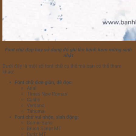
Font chữ đẹp hay sử dụng để ghi lên bánh kem mừng sinh
nhật
Dưới đây là một số font chữ cụ thể mà bạn có thể tham
khảo:
Font chữ đơn giản, dễ đọc:
Arial
Times New Roman
Calibri
Verdana
Tahoma
Font chữ vui nhộn, sinh động:
Comic Sans
Brush Script MT
Curlz MT