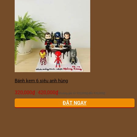
Bánh kem 6 siêu anh hùng
320,000
₫
420,000
₫
–
Khoảng giá: từ 320,000₫ đến 420,000₫
ĐẶT NGAY