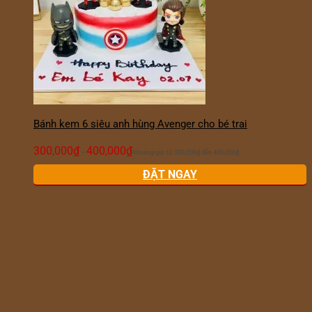
Bánh kem 6 siêu anh hùng Avenger cho bé trai
300,000
₫
400,000
₫
–
Khoảng giá: từ 300,000₫ đến 400,000₫
ĐẶT NGAY