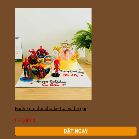
Bánh kem đôi cho bé trai và bé gái
620,000
₫
ĐẶT NGAY