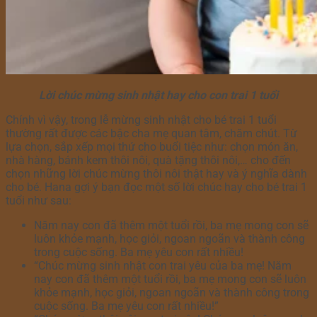
Lời chúc mừng sinh nhật hay cho con trai 1 tuổi
Chính vì vậy, trong lễ mừng sinh nhật cho bé trai 1 tuổi
thường rất được các bậc cha mẹ quan tâm, chăm chút. Từ
lựa chọn, sắp xếp mọi thứ cho buổi tiệc như: chọn món ăn,
nhà hàng, bánh kem thôi nôi, quà tặng thôi nôi,… cho đến
chọn những lời chúc mừng thôi nôi thật hay và ý nghĩa dành
cho bé. Hana gợi ý bạn đọc một số lời chúc hay cho bé trai 1
tuổi như sau:
Năm nay con đã thêm một tuổi rồi, ba mẹ mong con sẽ
luôn khỏe mạnh, học giỏi, ngoan ngoãn và thành công
trong cuộc sống. Ba mẹ yêu con rất nhiều!
“Chúc mừng sinh nhật con trai yêu của ba mẹ! Năm
nay con đã thêm một tuổi rồi, ba mẹ mong con sẽ luôn
khỏe mạnh, học giỏi, ngoan ngoãn và thành công trong
cuộc sống. Ba mẹ yêu con rất nhiều!”