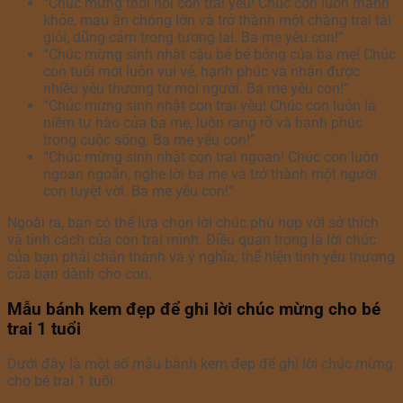
“Chúc mừng thôi nôi con trai yêu! Chúc con luôn mạnh
khỏe, mau ăn chóng lớn và trở thành một chàng trai tài
giỏi, dũng cảm trong tương lai. Ba mẹ yêu con!”
“Chúc mừng sinh nhật cậu bé bé bỏng của ba mẹ! Chúc
con tuổi mới luôn vui vẻ, hạnh phúc và nhận được
nhiều yêu thương từ mọi người. Ba mẹ yêu con!”
“Chúc mừng sinh nhật con trai yêu! Chúc con luôn là
niềm tự hào của ba mẹ, luôn rạng rỡ và hạnh phúc
trong cuộc sống. Ba mẹ yêu con!”
“Chúc mừng sinh nhật con trai ngoan! Chúc con luôn
ngoan ngoãn, nghe lời ba mẹ và trở thành một người
con tuyệt vời. Ba mẹ yêu con!”
Ngoài ra, bạn có thể lựa chọn lời chúc phù hợp với sở thích
và tính cách của con trai mình. Điều quan trọng là lời chúc
của bạn phải chân thành và ý nghĩa, thể hiện tình yêu thương
của bạn dành cho con.
Mẫu bánh kem đẹp để ghi lời chúc mừng cho bé
trai 1 tuổi
Dưới đây là một số mẫu bánh kem đẹp để ghi lời chúc mừng
cho bé trai 1 tuổi: