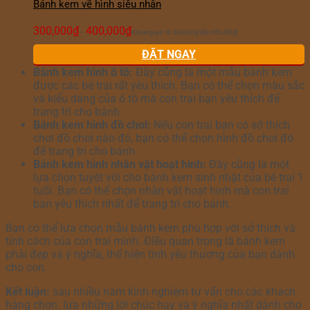
Bánh kem vẽ hình siêu nhân
300,000
₫
400,000
₫
–
Khoảng giá: từ 300,000₫ đến 400,000₫
ĐẶT NGAY
Bánh kem hình ô tô:
Đây cũng là một mẫu bánh kem
được các bé trai rất yêu thích. Bạn có thể chọn màu sắc
và kiểu dáng của ô tô mà con trai bạn yêu thích để
trang trí cho bánh.
Bánh kem hình đồ chơi:
Nếu con trai bạn có sở thích
chơi đồ chơi nào đó, bạn có thể chọn hình đồ chơi đó
để trang trí cho bánh.
Bánh kem hình nhân vật hoạt hình:
Đây cũng là một
lựa chọn tuyệt vời cho bánh kem sinh nhật của bé trai 1
tuổi. Bạn có thể chọn nhân vật hoạt hình mà con trai
bạn yêu thích nhất để trang trí cho bánh.
Bạn có thể lựa chọn mẫu bánh kem phù hợp với sở thích và
tính cách của con trai mình. Điều quan trọng là bánh kem
phải đẹp và ý nghĩa, thể hiện tình yêu thương của bạn dành
cho con.
Kết luận:
sau nhiều năm kinh nghiệm tư vấn cho các khách
hàng chọn. lựa những lời chúc hay và ý nghĩa nhất dành cho