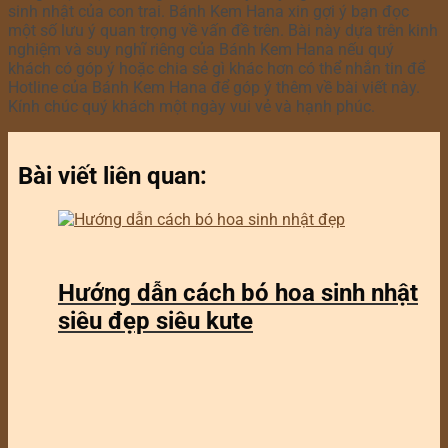
sinh nhật của con trai. Bánh Kem Hana xin gợi ý bạn đọc
một số lưu ý quan trọng về vấn đề trên. Bài này dựa trên kinh
nghiệm và suy nghĩ riêng của Bánh Kem Hana nếu quý
khách có góp ý hoặc chia sẻ gì khác hơn có thể nhắn tin để
Hotline của Bánh Kem Hana để góp ý thêm về bài viết này.
Kính chúc quý khách một ngày vui vẻ và hạnh phúc.
Bài viết liên quan:
Hướng dẫn cách bó hoa sinh nhật
siêu đẹp siêu kute