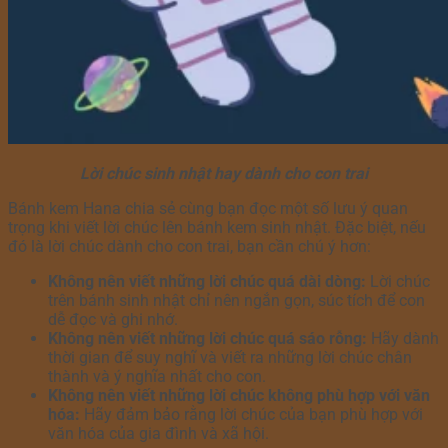
Lời chúc sinh nhật hay dành cho con trai
Bánh kem Hana chia sẻ cùng bạn đọc một số lưu ý quan
trọng khi viết lời chúc lên bánh kem sinh nhật. Đặc biệt, nếu
đó là lời chúc dành cho con trai, bạn cần chú ý hơn:
Không nên viết những lời chúc quá dài dòng:
Lời chúc
trên bánh sinh nhật chỉ nên ngắn gọn, súc tích để con
dễ đọc và ghi nhớ.
Không nên viết những lời chúc quá sáo rỗng:
Hãy dành
thời gian để suy nghĩ và viết ra những lời chúc chân
thành và ý nghĩa nhất cho con.
Không nên viết những lời chúc không phù hợp với văn
hóa:
Hãy đảm bảo rằng lời chúc của bạn phù hợp với
văn hóa của gia đình và xã hội.