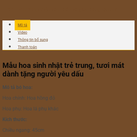
ĐẶT NGAY
Gọi điện xác nhận và giao hàng tận nơi
Mô tả
Video
Thông tin bổ sung
Thanh toán
Mẫu hoa sinh nhật trẻ trung, tươi mát
dành tặng người yêu dấu
Mô tả bó hoa:
Hoa chính: Hoa hồng đỏ
Hoa phụ: Hoa lá phụ khác
Kích thước:
Chiều ngang: 45cm