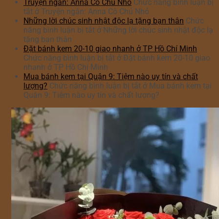
Truyện ngắn: Anna Cô Chủ Nhỏ
Chức năng bình luận bị
tắt
ở Truyện ngắn: Anna Cô Chủ Nhỏ
Những lời chúc sinh nhật độc lạ tặng bạn thân
Chức
năng bình luận bị tắt
ở Những lời chúc sinh nhật độc lạ
tặng bạn thân
Đặt bánh kem 20-10 giao nhanh ở TP Hồ Chí Minh
Chức năng bình luận bị tắt
ở Đặt bánh kem 20-10 giao
nhanh ở TP Hồ Chí Minh
Mua bánh kem tại Quận 9: Tiệm nào uy tín và chất
lượng?
Chức năng bình luận bị tắt
ở Mua bánh kem tại
Quận 9: Tiệm nào uy tín và chất lượng?