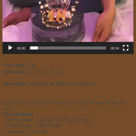
00:00
00:34
Cân nặng
3 kg
Kích thước
10 × 10 × 10 cm
Kích thước
49 BÔNG, 99 BÔNG, 149 BÔNG
Quý khách có thể thanh toán cho chúng tôi qua tài khoản
sau:
Techcombank
- Chủ tài khoản: Nguyen Thi Phuong Thao
- Số tài khoản: 7762707494
- Chi nhánh: TP HCM