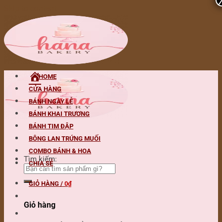
Skip to content
HOME
CỬA HÀNG
BÁNH NGÀY LỄ
BÁNH KHAI TRƯƠNG
BÁNH TIM ĐẬP
BÔNG LAN TRỨNG MUỐI
COMBO BÁNH & HOA
Tìm kiếm:
CHIA SẺ
GIỎ HÀNG /
0
₫
Giỏ hàng