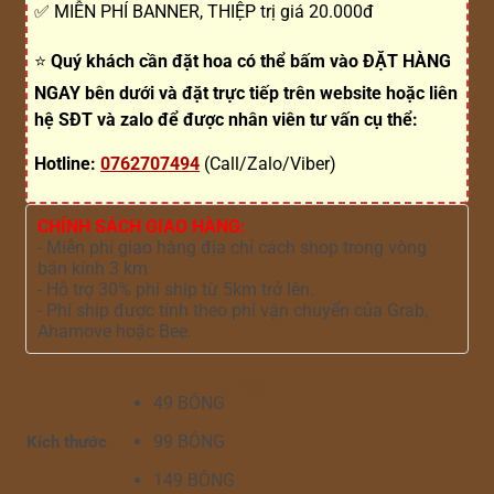
✅ MIỄN PHÍ BANNER, THIỆP trị giá 20.000đ
⭐
Quý khách cần đặt hoa có thể bấm vào ĐẶT HÀNG
NGAY bên dưới và đặt trực tiếp trên website hoặc liên
hệ SĐT và zalo để được nhân viên tư vấn cụ thể:
Hotline:
0762707494
(Call/Zalo/Viber)
CHÍNH SÁCH GIAO HÀNG:
- Miễn phí giao hàng địa chỉ cách shop trong vòng
bán kính 3 km
- Hỗ trợ 30% phí ship từ 5km trở lên.
- Phí ship được tính theo phí vận chuyển của Grab,
Ahamove hoặc Bee.
Xóa
49 BÔNG
99 BÔNG
Kích thước
149 BÔNG