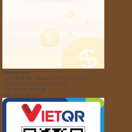
Vietcombank
- Chủ tài khoản: Nguyen Thi Phuong Thao
- Số tài khoản: 0531000278713
- Chi nhánh: TP HCM
Mã QR thanh toán: