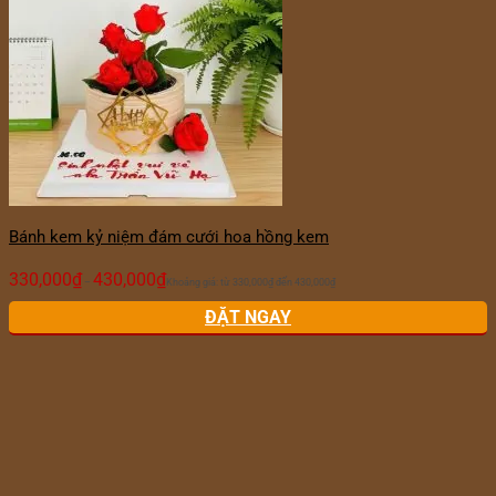
Bánh kem kỷ niệm đám cưới hoa hồng kem
330,000
₫
430,000
₫
–
Khoảng giá: từ 330,000₫ đến 430,000₫
ĐẶT NGAY