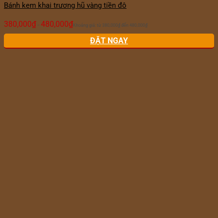
Bánh kem khai trương hũ vàng tiền đô
380,000
₫
480,000
₫
–
Khoảng giá: từ 380,000₫ đến 480,000₫
ĐẶT NGAY