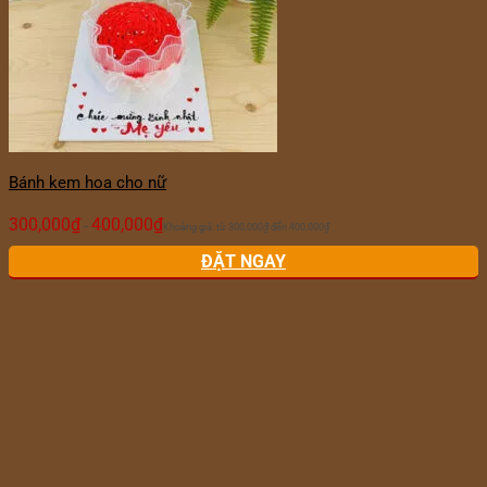
Bánh kem hoa cho nữ
300,000
₫
400,000
₫
–
Khoảng giá: từ 300,000₫ đến 400,000₫
ĐẶT NGAY