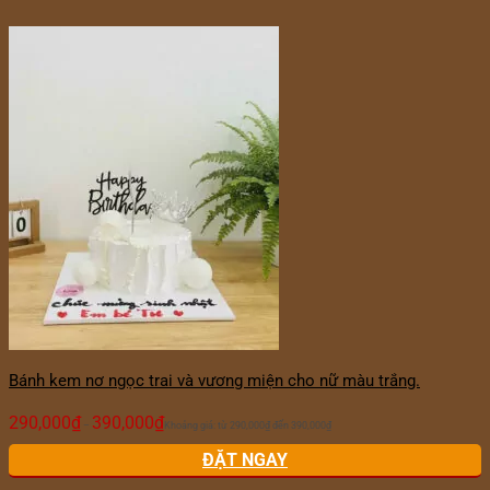
Bánh kem nơ ngọc trai và vương miện cho nữ màu trắng.
290,000
₫
390,000
₫
–
Khoảng giá: từ 290,000₫ đến 390,000₫
ĐẶT NGAY