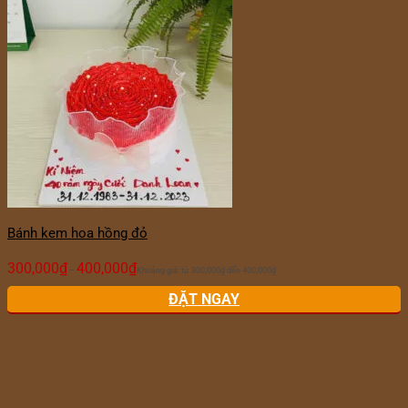
Bánh kem hoa hồng đỏ
300,000
₫
400,000
₫
–
Khoảng giá: từ 300,000₫ đến 400,000₫
ĐẶT NGAY