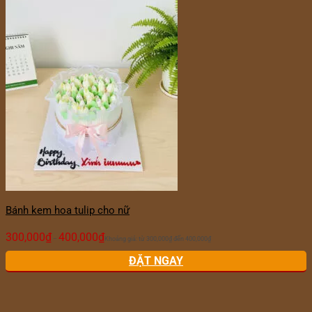
Bánh kem hoa tulip cho nữ
300,000
₫
400,000
₫
–
Khoảng giá: từ 300,000₫ đến 400,000₫
ĐẶT NGAY