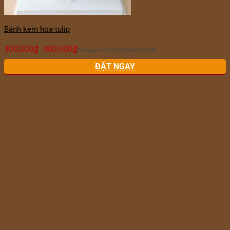
Bánh kem hoa tulip
300,000
₫
400,000
₫
–
Khoảng giá: từ 300,000₫ đến 400,000₫
ĐẶT NGAY