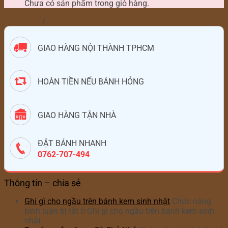
Chưa có sản phẩm trong giỏ hàng.
Trang chủ
/
Hoa Tươi
GIAO HÀNG NỘI THÀNH TPHCM
HOÀN TIỀN NẾU BÁNH HỎNG
GIAO HÀNG TẬN NHÀ
ĐẶT BÁNH NHANH
0762-707-494
Thông tin – chia sẻ
Ghi gì cho ngầu trên bánh kem sinh nhật
Chức năng
bình luận bị tắt
ở Ghi gì cho ngầu trên bánh kem sinh
nhật