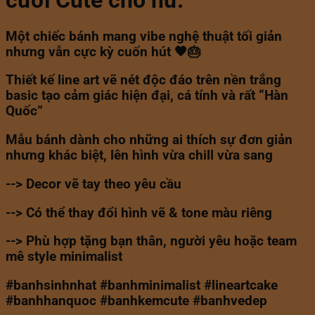
cười Cute cho nữ.
Một chiếc bánh mang vibe nghệ thuật tối giản
nhưng vẫn cực kỳ cuốn hút 🖤🎂
Thiết kế line art vẽ nét độc đáo trên nền trắng
basic tạo cảm giác hiện đại, cá tính và rất “Hàn
Quốc”
Mẫu bánh dành cho những ai thích sự đơn giản
nhưng khác biệt, lên hình vừa chill vừa sang
--> Decor vẽ tay theo yêu cầu
--> Có thể thay đổi hình vẽ & tone màu riêng
--> Phù hợp tặng bạn thân, người yêu hoặc team
mê style minimalist
#banhsinhnhat #banhminimalist #lineartcake
#banhhanquoc #banhkemcute #banhvedep