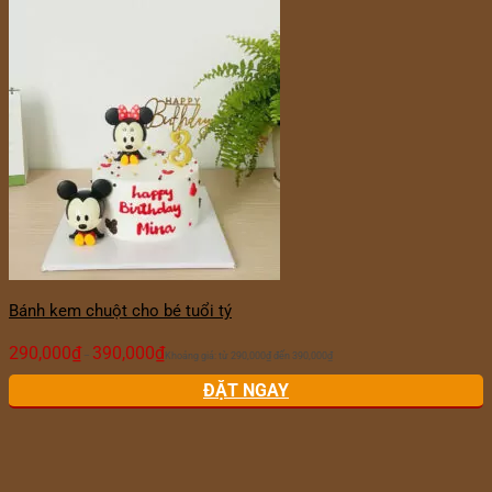
Bánh kem chuột cho bé tuổi tý
290,000
₫
390,000
₫
–
Khoảng giá: từ 290,000₫ đến 390,000₫
ĐẶT NGAY