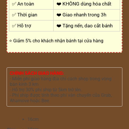
✅ An toàn
❤️ KHÔNG dùng hóa chất
✅ Thời gian
❤️ Giao nhanh trong 3h
✅ Hỗ trợ
❤️ Tặng nến, dao cắt bánh
⭐ Giảm 5% cho khách nhận bánh tại cửa hàng
CHÍNH SÁCH GIAO HÀNG:
- Miễn phí giao hàng địa chỉ cách shop trong vòng
bán kính 3 km
- Hỗ trợ 30% phí ship từ 5km trở lên.
- Phí ship được tính theo phí vận chuyển của Grab,
Ahamove hoặc Bee.
Xóa
16cm