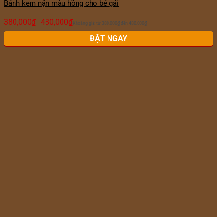
Bánh kem nặn màu hồng cho bé gái
380,000
₫
480,000
₫
–
Khoảng giá: từ 380,000₫ đến 480,000₫
ĐẶT NGAY