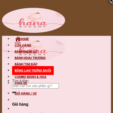
Skip to content
HOME
CỬA HÀNG
BÁNH NGÀY LỄ
BÁNH KHAI TRƯƠNG
BÁNH TIM ĐẬP
BÔNG LAN TRỨNG MUỐI
COMBO BÁNH & HOA
Tìm kiếm:
CHIA SẺ
GIỎ HÀNG /
0
₫
Giỏ hàng