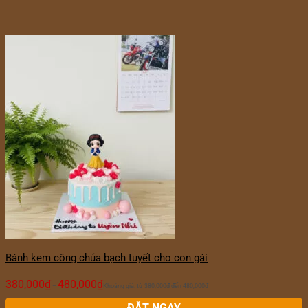
Bánh kem công chúa bạch tuyết cho con gái
380,000
₫
480,000
₫
–
Khoảng giá: từ 380,000₫ đến 480,000₫
ĐẶT NGAY