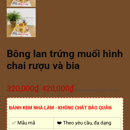
Bông lan trứng muối hình
chai rượu và bia
320,000
₫
420,000
₫
–
Khoảng giá: từ 320,000₫ đến 420,000₫
BÁNH KEM NHÀ LÀM - KHÔNG CHẤT BẢO QUẢN
✅ Mẫu mã
❤️ Theo yêu cầu, đa dạng