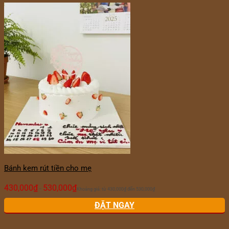
Bánh kem rút tiền cho mẹ
430,000
₫
530,000
₫
–
Khoảng giá: từ 430,000₫ đến 530,000₫
ĐẶT NGAY