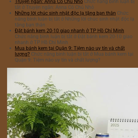
Truyện ngắn: Anna Cô Chủ Nhỏ
Chức năng bình luận bị
tắt
ở Truyện ngắn: Anna Cô Chủ Nhỏ
Những lời chúc sinh nhật độc lạ tặng bạn thân
Chức
năng bình luận bị tắt
ở Những lời chúc sinh nhật độc lạ
tặng bạn thân
Đặt bánh kem 20-10 giao nhanh ở TP Hồ Chí Minh
Chức năng bình luận bị tắt
ở Đặt bánh kem 20-10 giao
nhanh ở TP Hồ Chí Minh
Mua bánh kem tại Quận 9: Tiệm nào uy tín và chất
lượng?
Chức năng bình luận bị tắt
ở Mua bánh kem tại
Quận 9: Tiệm nào uy tín và chất lượng?