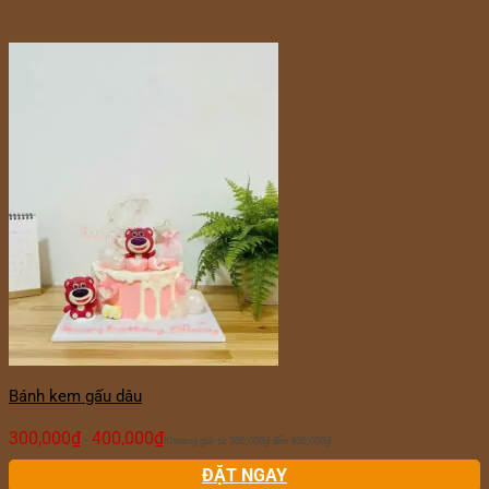
Bánh kem gấu dâu
300,000
₫
400,000
₫
–
Khoảng giá: từ 300,000₫ đến 400,000₫
ĐẶT NGAY