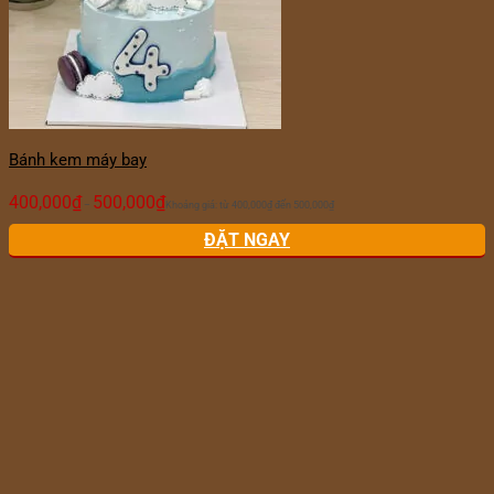
Bánh kem máy bay
400,000
₫
500,000
₫
–
Khoảng giá: từ 400,000₫ đến 500,000₫
ĐẶT NGAY