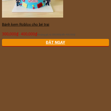
Bánh kem Roblox cho bé trai
300,000
₫
400,000
₫
–
Khoảng giá: từ 300,000₫ đến 400,000₫
ĐẶT NGAY