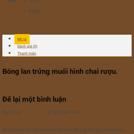
18cm
Size
20cm
ĐẶT NGAY
Gọi điện xác nhận và giao hàng tận nơi
Mô tả
Đánh giá (0)
Thanh toán
Bông lan trứng muối hình chai rượu.
Để lại một bình luận
Bạn phải
đăng nhập
để gửi bình luận.
Quý khách có thể thanh toán cho chúng tôi qua tài khoản