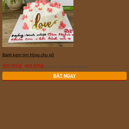
Bánh kem tim hồng cho nữ
300,000
₫
400,000
₫
–
Khoảng giá: từ 300,000₫ đến 400,000₫
ĐẶT NGAY