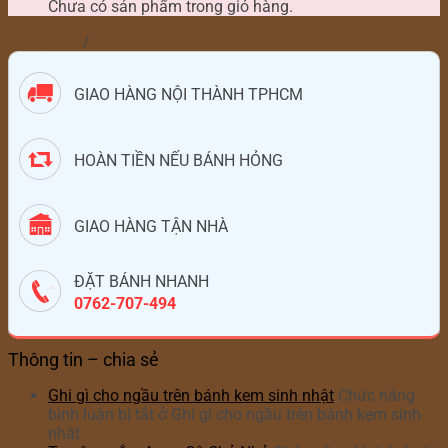
Chưa có sản phẩm trong giỏ hàng.
Trang chủ
/
Bánh kem sinh nhật
GIAO HÀNG NỘI THÀNH TPHCM
HOÀN TIỀN NẾU BÁNH HỎNG
GIAO HÀNG TẬN NHÀ
ĐẶT BÁNH NHANH
0762-707-494
Thông tin – chia sẻ
Ghi gì cho ngầu trên bánh kem sinh nhật
Chức năng
bình luận bị tắt
ở Ghi gì cho ngầu trên bánh kem sinh
nhật