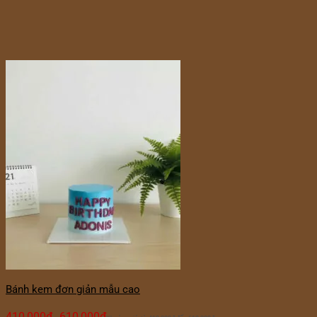
Bánh kem đơn giản mẫu cao
410,000
₫
610,000
₫