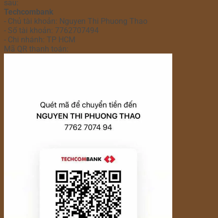
sau:
Techcombank
- Chủ tài khoản: Nguyen Thi Phuong Thao
- Số tài khoản: 7762707494
- Chi nhánh: TP HCM
Mã QR thanh toán: