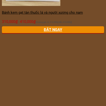
Bánh kem gạt tàn thuốc lá và người xương cho nam
310,000
₫
410,000
₫
–
Khoảng giá: từ 310,000₫ đến 410,000₫
ĐẶT NGAY