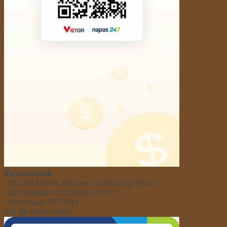
Vietcombank
- Chủ tài khoản: Nguyen Thi Phuong Thao
- Số tài khoản: 0531000278713
- Chi nhánh: TP HCM
Mã QR thanh toán: