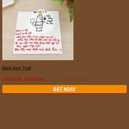
Bánh kem Troll
300,000
₫
400,000
₫
–
Khoảng giá: từ 300,000₫ đến 400,000₫
ĐẶT NGAY