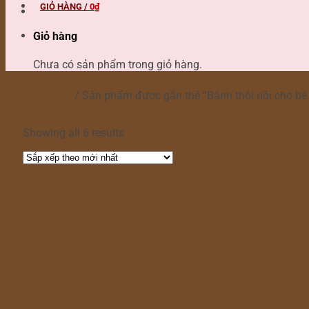
GIỎ HÀNG /
0
₫
Giỏ hàng
Chưa có sản phẩm trong giỏ hàng.
Trang chủ
/
Sản phẩm được gắn thẻ “Bánh thôi nôi cho bé 
Lọc
Showing all 6 results