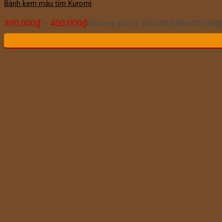
Bánh kem màu tím Kuromi
300,000
₫
400,000
₫
–
Khoảng giá: từ 300,000₫ đến 400,000