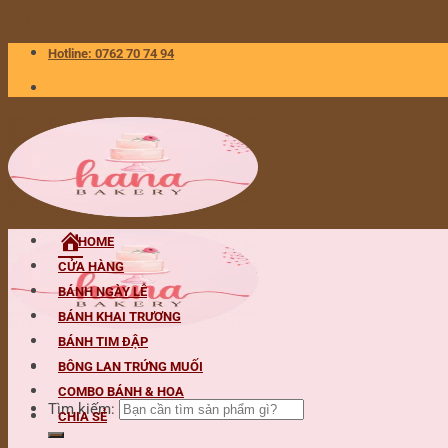
Skip to content
Hotline: 0762 70 74 94
HOME
CỬA HÀNG
BÁNH NGÀY LỄ
BÁNH KHAI TRƯƠNG
BÁNH TIM ĐẬP
BÔNG LAN TRỨNG MUỐI
COMBO BÁNH & HOA
Tìm kiếm:
CHIA SẺ