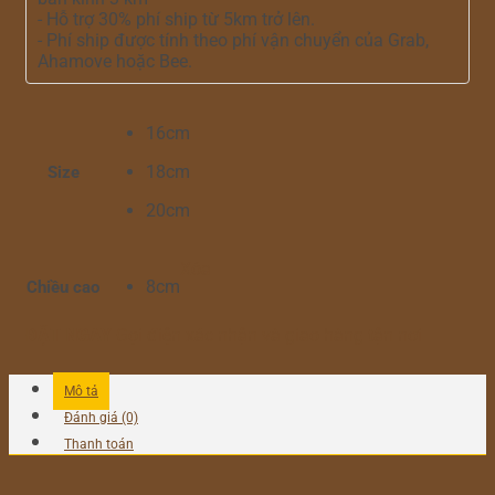
- Hỗ trợ 30% phí ship từ 5km trở lên.
- Phí ship được tính theo phí vận chuyển của Grab,
Ahamove hoặc Bee.
16cm
18cm
Size
20cm
Xóa
8cm
Chiều cao
ĐẶT NGAY
Gọi điện xác nhận và giao hàng tận nơi
Mô tả
Đánh giá (0)
Thanh toán