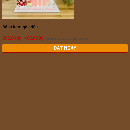
Bánh kem gấu dâu
300,000
₫
400,000
₫
–
Khoảng giá: từ 300,000₫ đến 400,000₫
ĐẶT NGAY