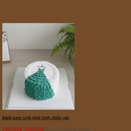
Bánh kem sinh nhật hình chiếc váy
290,000
₫
410,000
₫
–
Khoảng giá: từ 290,000₫ đến 410,000₫