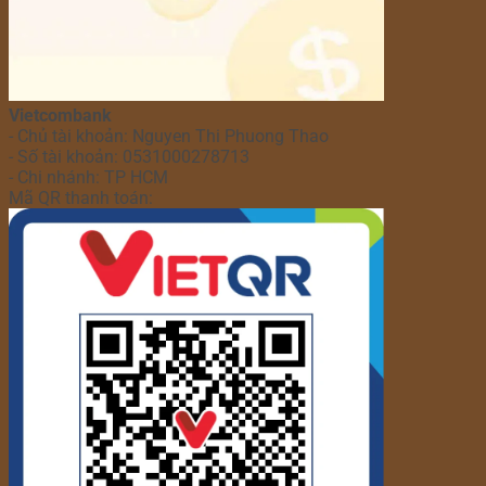
Vietcombank
- Chủ tài khoản: Nguyen Thi Phuong Thao
- Số tài khoản: 0531000278713
- Chi nhánh: TP HCM
Mã QR thanh toán: