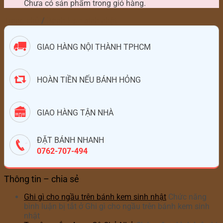
Chưa có sản phẩm trong giỏ hàng.
Trang chủ
/
Bánh kem sinh nhật
GIAO HÀNG NỘI THÀNH TPHCM
HOÀN TIỀN NẾU BÁNH HỎNG
GIAO HÀNG TẬN NHÀ
ĐẶT BÁNH NHANH
0762-707-494
Thông tin – chia sẻ
Ghi gì cho ngầu trên bánh kem sinh nhật
Chức năng
bình luận bị tắt
ở Ghi gì cho ngầu trên bánh kem sinh
nhật