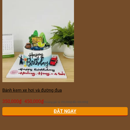
Bánh kem xe hơi và đường đua
350,000
₫
450,000
₫
–
Khoảng giá: từ 350,000₫ đến 450,000₫
ĐẶT NGAY