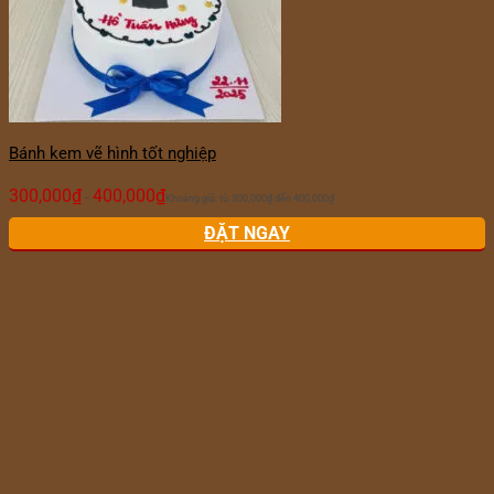
Bánh kem vẽ hình tốt nghiệp
300,000
₫
400,000
₫
–
Khoảng giá: từ 300,000₫ đến 400,000₫
ĐẶT NGAY