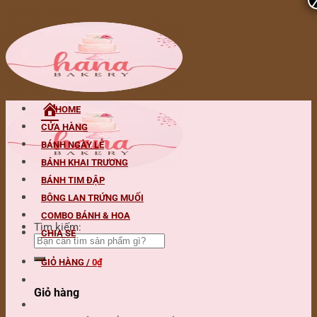
Skip to content
HOME
CỬA HÀNG
BÁNH NGÀY LỄ
BÁNH KHAI TRƯƠNG
BÁNH TIM ĐẬP
BÔNG LAN TRỨNG MUỐI
COMBO BÁNH & HOA
Tìm kiếm:
CHIA SẺ
GIỎ HÀNG /
0
₫
Giỏ hàng