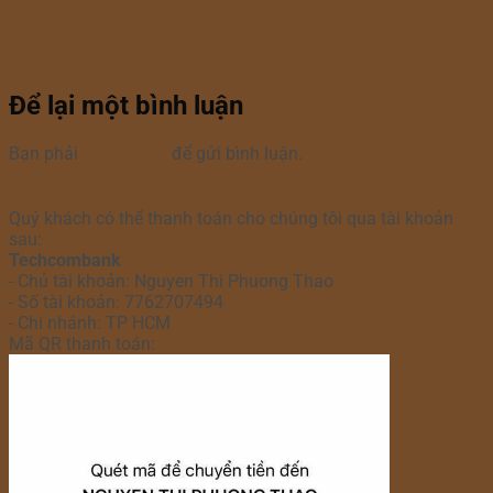
Để lại một bình luận
Bạn phải
đăng nhập
để gửi bình luận.
Quý khách có thể thanh toán cho chúng tôi qua tài khoản
sau:
Techcombank
- Chủ tài khoản: Nguyen Thi Phuong Thao
- Số tài khoản: 7762707494
- Chi nhánh: TP HCM
Mã QR thanh toán: