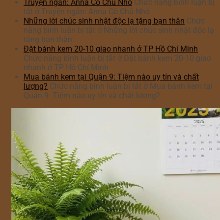
Truyện ngắn: Anna Cô Chủ Nhỏ
Chức năng bình luận bị
tắt
ở Truyện ngắn: Anna Cô Chủ Nhỏ
Những lời chúc sinh nhật độc lạ tặng bạn thân
Chức
năng bình luận bị tắt
ở Những lời chúc sinh nhật độc lạ
tặng bạn thân
Đặt bánh kem 20-10 giao nhanh ở TP Hồ Chí Minh
Chức năng bình luận bị tắt
ở Đặt bánh kem 20-10 giao
nhanh ở TP Hồ Chí Minh
Mua bánh kem tại Quận 9: Tiệm nào uy tín và chất
lượng?
Chức năng bình luận bị tắt
ở Mua bánh kem tại
Quận 9: Tiệm nào uy tín và chất lượng?