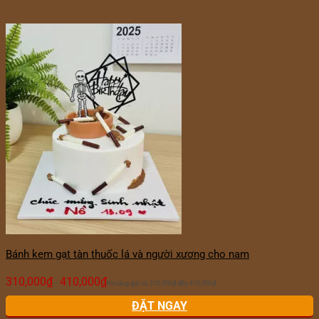
Bánh kem gạt tàn thuốc lá và người xương cho nam
310,000
₫
410,000
₫
–
Khoảng giá: từ 310,000₫ đến 410,000₫
ĐẶT NGAY