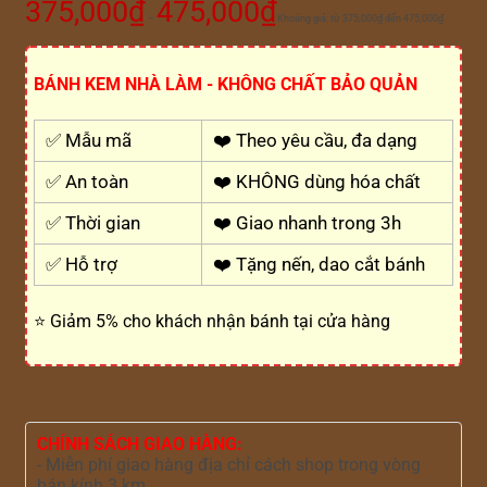
375,000
₫
475,000
₫
–
Khoảng giá: từ 375,000₫ đến 475,000₫
BÁNH KEM NHÀ LÀM - KHÔNG CHẤT BẢO QUẢN
✅ Mẫu mã
❤️ Theo yêu cầu, đa dạng
✅ An toàn
❤️ KHÔNG dùng hóa chất
✅ Thời gian
❤️ Giao nhanh trong 3h
✅ Hỗ trợ
❤️ Tặng nến, dao cắt bánh
⭐ Giảm 5% cho khách nhận bánh tại cửa hàng
CHÍNH SÁCH GIAO HÀNG:
- Miễn phí giao hàng địa chỉ cách shop trong vòng
bán kính 3 km