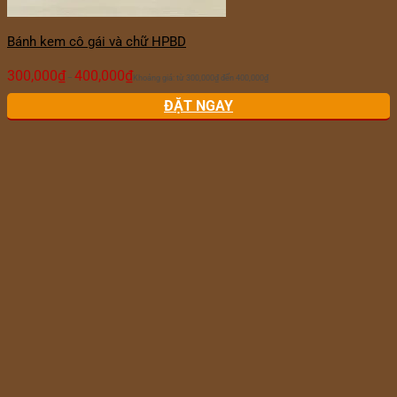
Bánh kem cô gái và chữ HPBD
300,000
₫
400,000
₫
–
Khoảng giá: từ 300,000₫ đến 400,000₫
ĐẶT NGAY