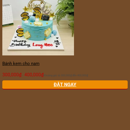
Bánh kem cho nam
300,000
₫
400,000
₫
–
Khoảng giá: từ 300,000₫ đến 400,000₫
ĐẶT NGAY