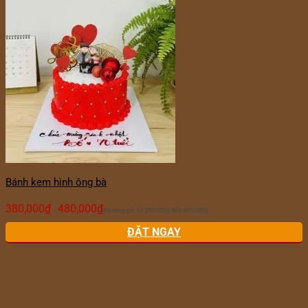
Bánh kem hình ông bà
380,000
₫
480,000
₫
–
Khoảng giá: từ 380,000₫ đến 480,000₫
ĐẶT NGAY