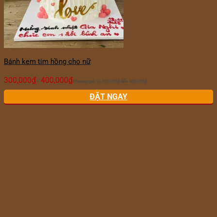
Bánh kem tim hồng cho nữ
300,000
₫
400,000
₫
–
Khoảng giá: từ 300,000₫ đến 400,000₫
ĐẶT NGAY