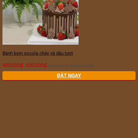
Bánh kem socola chảy và dâu tươi
480,000
₫
600,000
₫
–
Khoảng giá: từ 480,000₫ đến 600,000₫
ĐẶT NGAY