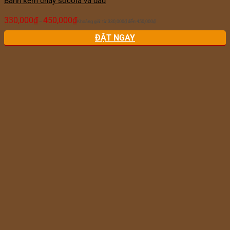
Bánh kem chảy socola và dâu
330,000
₫
450,000
₫
–
Khoảng giá: từ 330,000₫ đến 450,000₫
ĐẶT NGAY