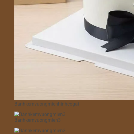
Banhkemvuongmienhinhcogai
Banhkemvuongmien3