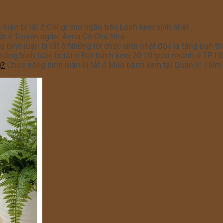
luận bị tắt
ở Ghi gì cho ngầu trên bánh kem sinh nhật
ắt
ở Truyện ngắn: Anna Cô Chủ Nhỏ
 bình luận bị tắt
ở Những lời chúc sinh nhật độc lạ tặng bạn t
năng bình luận bị tắt
ở Đặt bánh kem 20-10 giao nhanh ở TP H
g?
Chức năng bình luận bị tắt
ở Mua bánh kem tại Quận 9: Tiệm 