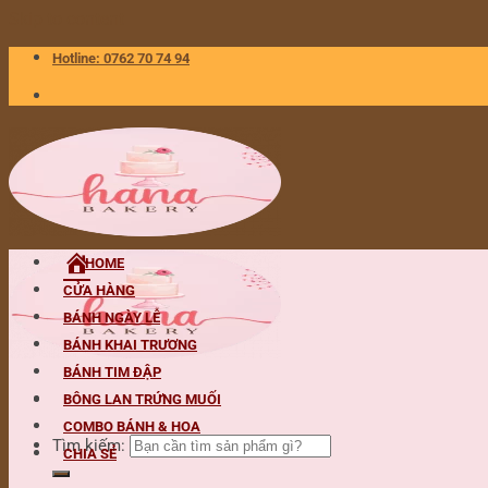
Skip to content
Hotline: 0762 70 74 94
HOME
CỬA HÀNG
BÁNH NGÀY LỄ
BÁNH KHAI TRƯƠNG
BÁNH TIM ĐẬP
BÔNG LAN TRỨNG MUỐI
COMBO BÁNH & HOA
Tìm kiếm:
CHIA SẺ