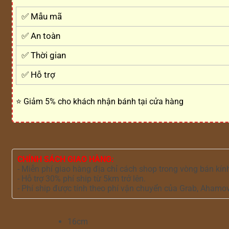
✅ Mẫu mã
✅ An toàn
✅ Thời gian
✅ Hỗ trợ
⭐ Giảm 5% cho khách nhận bánh tại cửa hàng
CHÍNH SÁCH GIAO HÀNG:
- Miễn phí giao hàng địa chỉ cách shop trong vòng bán kín
- Hỗ trợ 30% phí ship từ 5km trở lên.
- Phí ship được tính theo phí vận chuyển của Grab, Ahamo
16cm