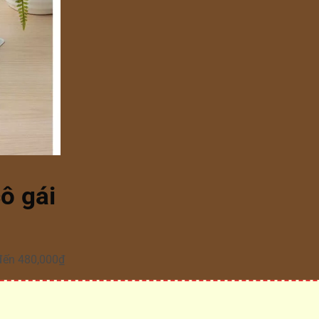
ô gái
đến 480,000₫