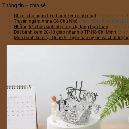
Thông tin – chia sẻ
Ghi gì cho ngầu trên bánh kem sinh nhật
Chức năng bình 
Truyện ngắn: Anna Cô Chủ Nhỏ
Chức năng bình luận bị t
Những lời chúc sinh nhật độc lạ tặng bạn thân
Chức năng
Đặt bánh kem 20-10 giao nhanh ở TP Hồ Chí Minh
Chức 
Mua bánh kem tại Quận 9: Tiệm nào uy tín và chất lượn