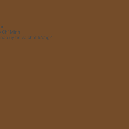
hân
ồ Chí Minh
nào uy tín và chất lượng?