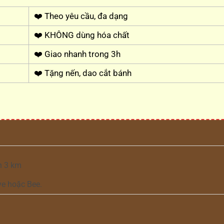
❤️ Theo yêu cầu, đa dạng
❤️ KHÔNG dùng hóa chất
❤️ Giao nhanh trong 3h
❤️ Tặng nến, dao cắt bánh
h 3 km
ve hoặc Bee.