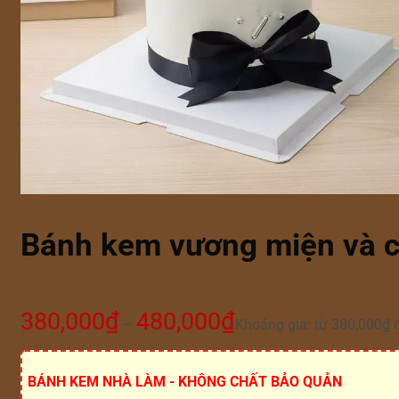
Bánh kem vương miện và c
380,000
₫
480,000
₫
–
Khoảng giá: từ 380,000₫ 
BÁNH KEM NHÀ LÀM - KHÔNG CHẤT BẢO QUẢN