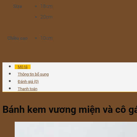
18cm
Size
20cm
Xóa
10cm
Chiều cao
ĐẶT NGAY
Gọi điện xác nhận và giao hàng tận nơi
Mô tả
Thông tin bổ sung
Đánh giá (0)
Thanh toán
Bánh kem vương miện và cô gá