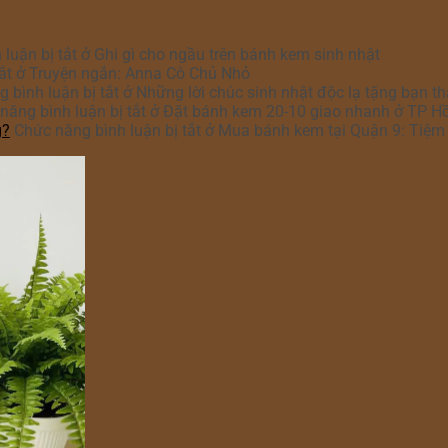
luận bị tắt
ở Ghi gì cho ngầu trên bánh kem sinh nhật
ắt
ở Truyện ngắn: Anna Cô Chủ Nhỏ
 bình luận bị tắt
ở Những lời chúc sinh nhật độc lạ tặng bạn t
năng bình luận bị tắt
ở Đặt bánh kem 20-10 giao nhanh ở TP H
g?
Chức năng bình luận bị tắt
ở Mua bánh kem tại Quận 9: Tiệm 