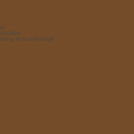
hân
ồ Chí Minh
nào uy tín và chất lượng?