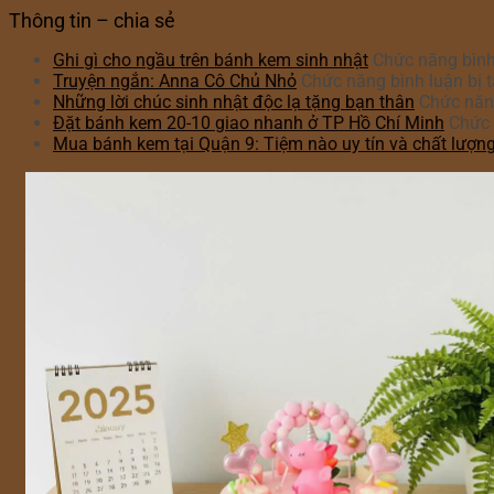
Thông tin – chia sẻ
Ghi gì cho ngầu trên bánh kem sinh nhật
Chức năng bình 
Truyện ngắn: Anna Cô Chủ Nhỏ
Chức năng bình luận bị t
Những lời chúc sinh nhật độc lạ tặng bạn thân
Chức năng
Đặt bánh kem 20-10 giao nhanh ở TP Hồ Chí Minh
Chức 
Mua bánh kem tại Quận 9: Tiệm nào uy tín và chất lượn