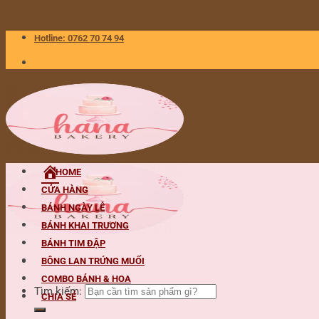
Skip to content
Hotline: 0762 70 74 94
HOME
CỬA HÀNG
BÁNH NGÀY LỄ
BÁNH KHAI TRƯƠNG
BÁNH TIM ĐẬP
BÔNG LAN TRỨNG MUỐI
COMBO BÁNH & HOA
Tìm kiếm:
CHIA SẺ