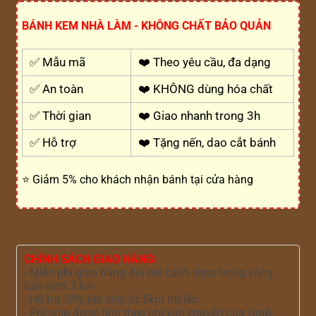
BÁNH KEM NHÀ LÀM - KHÔNG CHẤT BẢO QUẢN
✅ Mẫu mã
❤️ Theo yêu cầu, đa dạng
✅ An toàn
❤️ KHÔNG dùng hóa chất
✅ Thời gian
❤️ Giao nhanh trong 3h
✅ Hỗ trợ
❤️ Tặng nến, dao cắt bánh
⭐ Giảm 5% cho khách nhận bánh tại cửa hàng
CHÍNH SÁCH GIAO HÀNG:
- Miễn phí giao hàng địa chỉ cách shop trong vòng
bán kính 3 km
- Hỗ trợ 30% phí ship từ 5km trở lên.
- Phí ship được tính theo phí vận chuyển của Grab,