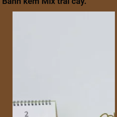
Bánh kem Mix trái cây.