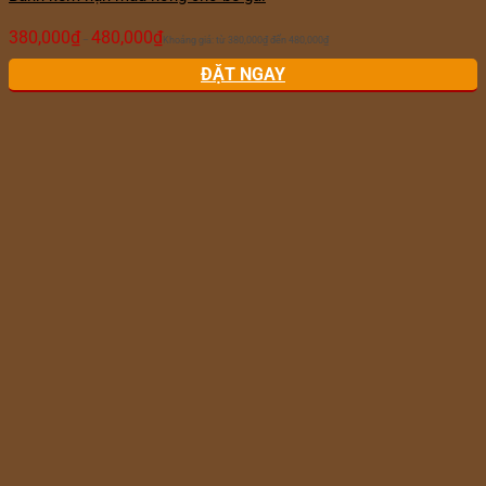
380,000
₫
480,000
₫
–
Khoảng giá: từ 380,000₫ đến 480,000₫
ĐẶT NGAY