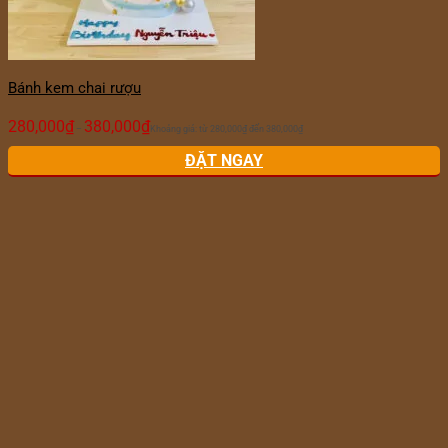
Bánh kem chai rượu
280,000
₫
380,000
₫
–
Khoảng giá: từ 280,000₫ đến 380,000₫
ĐẶT NGAY