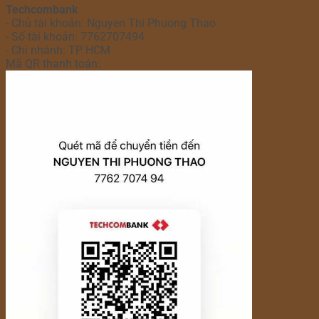
Techcombank
- Chủ tài khoản: Nguyen Thi Phuong Thao
- Số tài khoản: 7762707494
- Chi nhánh: TP HCM
Mã QR thanh toán: