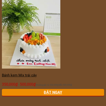
Bánh kem Mix trái cây
350,000
₫
500,000
₫
–
Khoảng giá: từ 350,000₫ đến 500,000₫
ĐẶT NGAY