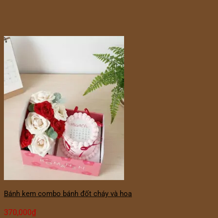
Bánh kem combo bánh đốt cháy và hoa
370,000
₫