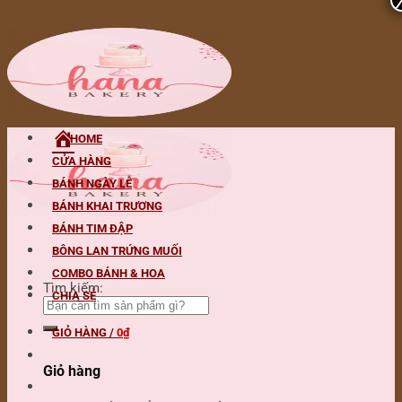
Skip to content
HOME
CỬA HÀNG
BÁNH NGÀY LỄ
BÁNH KHAI TRƯƠNG
BÁNH TIM ĐẬP
BÔNG LAN TRỨNG MUỐI
COMBO BÁNH & HOA
Tìm kiếm:
CHIA SẺ
GIỎ HÀNG /
0
₫
Giỏ hàng