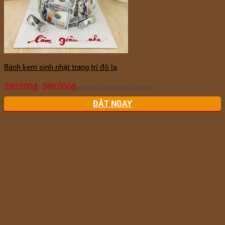
Bánh kem sinh nhật trang trí đô la
280,000
₫
380,000
₫
–
Khoảng giá: từ 280,000₫ đến 380,000₫
ĐẶT NGAY