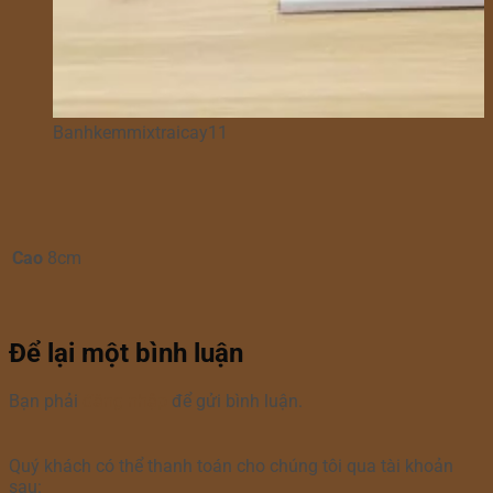
Banhkemmixtraicay11
Cao
8cm
Để lại một bình luận
Bạn phải
đăng nhập
để gửi bình luận.
Quý khách có thể thanh toán cho chúng tôi qua tài khoản
sau: