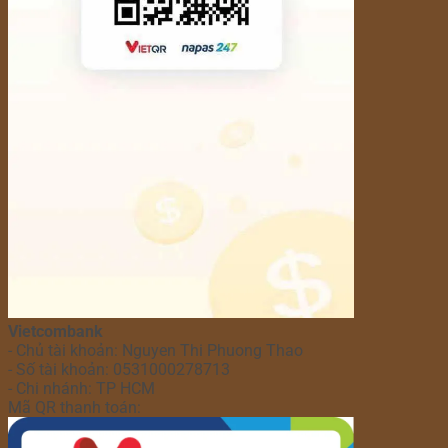
Vietcombank
- Chủ tài khoản: Nguyen Thi Phuong Thao
- Số tài khoản: 0531000278713
- Chi nhánh: TP HCM
Mã QR thanh toán: