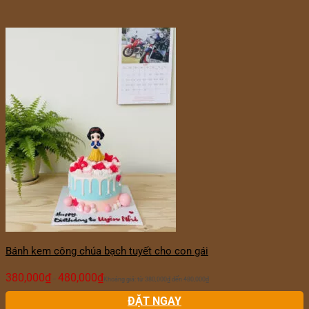
Bánh kem công chúa bạch tuyết cho con gái
380,000
₫
480,000
₫
–
Khoảng giá: từ 380,000₫ đến 480,000₫
ĐẶT NGAY