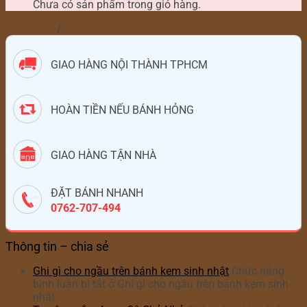
Chưa có sản phẩm trong giỏ hàng.
Trang chủ
/
Bánh kem sinh nhật
GIAO HÀNG NỘI THÀNH TPHCM
HOÀN TIỀN NẾU BÁNH HỎNG
GIAO HÀNG TẬN NHÀ
ĐẶT BÁNH NHANH
0762-707-494
Thông tin – chia sẻ
Ghi gì cho ngầu trên bánh kem sinh nhật
Chức năng
bình luận bị tắt
ở Ghi gì cho ngầu trên bánh kem sinh
nhật