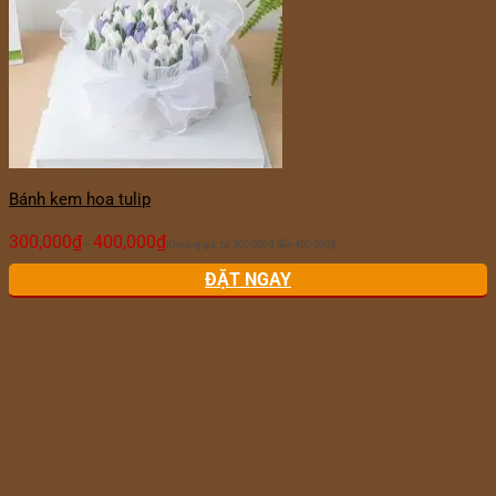
Bánh kem hoa tulip
300,000
₫
400,000
₫
–
Khoảng giá: từ 300,000₫ đến 400,000₫
ĐẶT NGAY