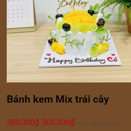
Bánh kem Mix trái cây
380,000
₫
500,000
₫
–
Khoảng giá: từ 380,000₫ đến 500,000₫