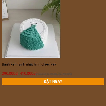
Bánh kem sinh nhật hình chiếc váy
290,000
₫
410,000
₫
–
Khoảng giá: từ 290,000₫ đến 410,000₫
ĐẶT NGAY