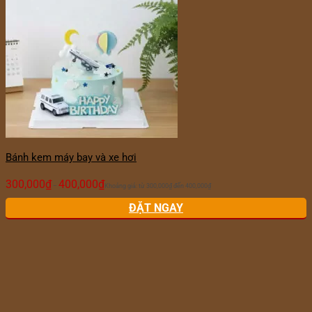
Bánh kem máy bay và xe hơi
300,000
₫
400,000
₫
–
Khoảng giá: từ 300,000₫ đến 400,000₫
ĐẶT NGAY