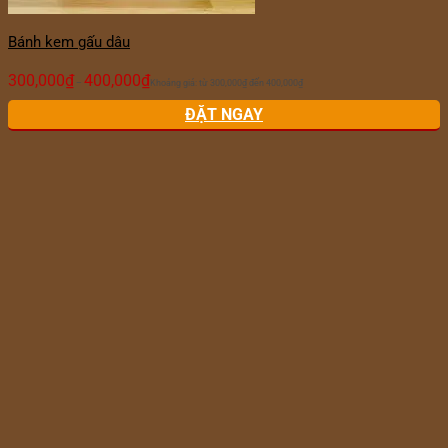
Bánh kem gấu dâu
300,000
₫
400,000
₫
–
Khoảng giá: từ 300,000₫ đến 400,000₫
ĐẶT NGAY