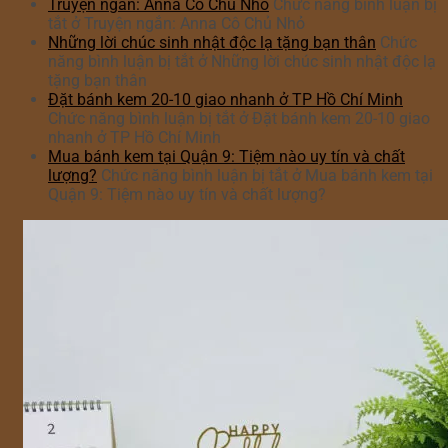
Truyện ngắn: Anna Cô Chủ Nhỏ
Chức năng bình luận bị
tắt
ở Truyện ngắn: Anna Cô Chủ Nhỏ
Những lời chúc sinh nhật độc lạ tặng bạn thân
Chức
năng bình luận bị tắt
ở Những lời chúc sinh nhật độc lạ
tặng bạn thân
Đặt bánh kem 20-10 giao nhanh ở TP Hồ Chí Minh
Chức năng bình luận bị tắt
ở Đặt bánh kem 20-10 giao
nhanh ở TP Hồ Chí Minh
Mua bánh kem tại Quận 9: Tiệm nào uy tín và chất
lượng?
Chức năng bình luận bị tắt
ở Mua bánh kem tại
Quận 9: Tiệm nào uy tín và chất lượng?