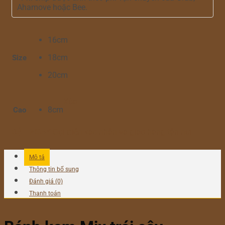
Ahamove hoặc Bee.
16cm
18cm
Size
20cm
Xóa
8cm
Cao
ĐẶT NGAY
Gọi điện xác nhận và giao hàng tận nơi
Mô tả
Thông tin bổ sung
Đánh giá (0)
Thanh toán