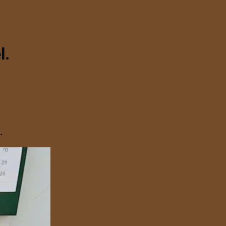
 đang “in” lại những khoảnh khắc yêu thương đáng nhớ 🫶
l.
.