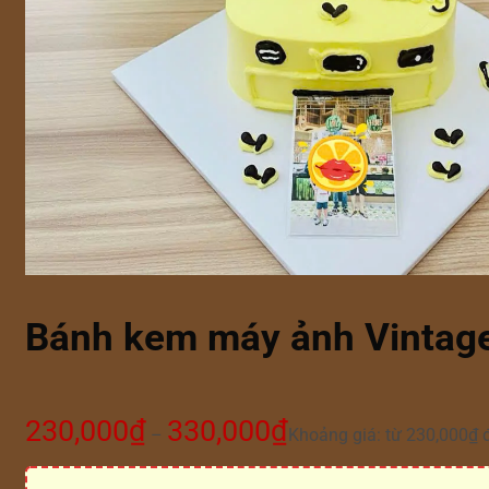
Bánh kem máy ảnh Vintage
230,000
₫
330,000
₫
–
Khoảng giá: từ 230,000₫ 