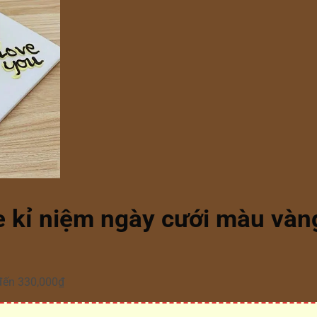
 kỉ niệm ngày cưới màu vàn
đến 330,000₫