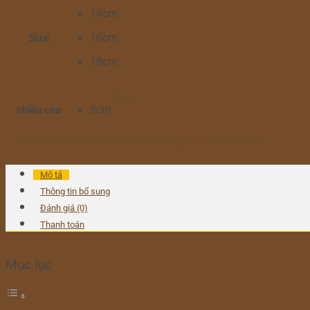
14cm
16cm
Size
18cm
Xóa
8cm
chiều cao
ĐẶT NGAY
Gọi điện xác nhận và giao hàng tận nơi
Mô tả
Thông tin bổ sung
Đánh giá (0)
Thanh toán
Mục lục