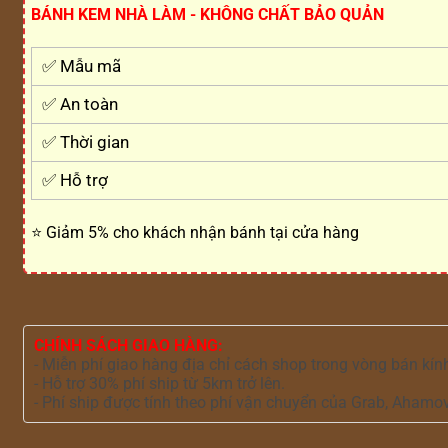
BÁNH KEM NHÀ LÀM - KHÔNG CHẤT BẢO QUẢN
✅ Mẫu mã
✅ An toàn
✅ Thời gian
✅ Hỗ trợ
⭐ Giảm 5% cho khách nhận bánh tại cửa hàng
CHÍNH SÁCH GIAO HÀNG:
- Miễn phí giao hàng địa chỉ cách shop trong vòng bán kín
- Hỗ trợ 30% phí ship từ 5km trở lên.
- Phí ship được tính theo phí vận chuyển của Grab, Ahamo