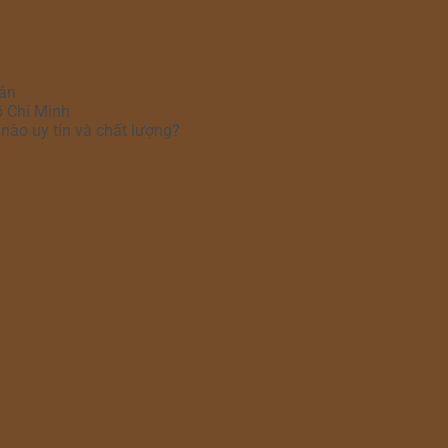
hân
ồ Chí Minh
nào uy tín và chất lượng?