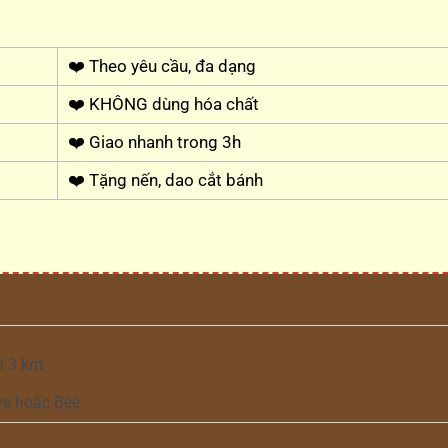
❤️ Theo yêu cầu, đa dạng
❤️ KHÔNG dùng hóa chất
❤️ Giao nhanh trong 3h
❤️ Tặng nến, dao cắt bánh
h 3 km
ve hoặc Bee.