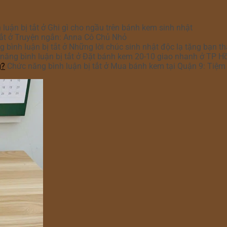
luận bị tắt
ở Ghi gì cho ngầu trên bánh kem sinh nhật
ắt
ở Truyện ngắn: Anna Cô Chủ Nhỏ
 bình luận bị tắt
ở Những lời chúc sinh nhật độc lạ tặng bạn t
năng bình luận bị tắt
ở Đặt bánh kem 20-10 giao nhanh ở TP H
g?
Chức năng bình luận bị tắt
ở Mua bánh kem tại Quận 9: Tiệm 