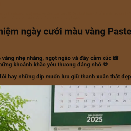
.
vàng nhẹ nhàng, ngọt ngào và đầy cảm xúc 📸 Đặc biệt hơn với tấm ảnh kéo ra như
i hay những dịp muốn lưu giữ thanh xuân thật đẹp.
niệm ngày cưới màu vàng Paste
e vàng nhẹ nhàng, ngọt ngào và đầy cảm xúc 📸
i những khoảnh khắc yêu thương đáng nhớ 🫶
đôi hay những dịp muốn lưu giữ thanh xuân thật đẹp