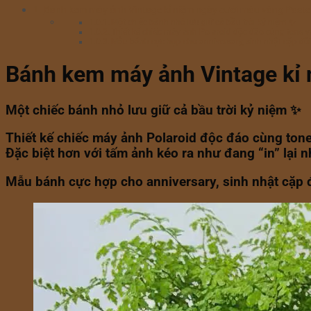
Bánh kem máy ảnh Vintage kỉ niệm ngày cưới màu vàng Pastel
Một chiếc bánh nhỏ lưu giữ cả bầu trời kỷ niệm ✨
Thiết kế chiếc máy ảnh Polaroid độc đáo cùng tone 
Mẫu bánh cực hợp cho anniversary, sinh nhật cặp đô
Bánh kem máy ảnh Vintage kỉ 
Một chiếc bánh nhỏ lưu giữ cả bầu trời kỷ niệm ✨
Thiết kế chiếc máy ảnh Polaroid độc đáo cùng ton
Đặc biệt hơn với tấm ảnh kéo ra như đang “in” lạ
Mẫu bánh cực hợp cho anniversary, sinh nhật cặp 