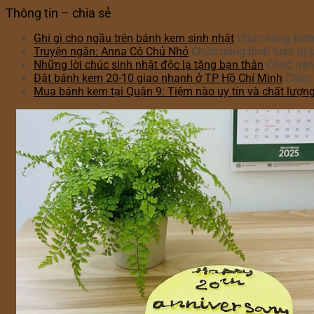
Thông tin – chia sẻ
Ghi gì cho ngầu trên bánh kem sinh nhật
Chức năng bình 
Truyện ngắn: Anna Cô Chủ Nhỏ
Chức năng bình luận bị t
Những lời chúc sinh nhật độc lạ tặng bạn thân
Chức năng
Đặt bánh kem 20-10 giao nhanh ở TP Hồ Chí Minh
Chức 
Mua bánh kem tại Quận 9: Tiệm nào uy tín và chất lượn