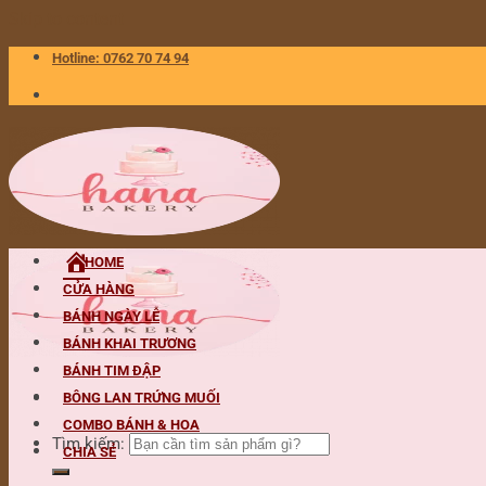
Skip to content
Hotline: 0762 70 74 94
HOME
CỬA HÀNG
BÁNH NGÀY LỄ
BÁNH KHAI TRƯƠNG
BÁNH TIM ĐẬP
BÔNG LAN TRỨNG MUỐI
COMBO BÁNH & HOA
Tìm kiếm:
CHIA SẺ