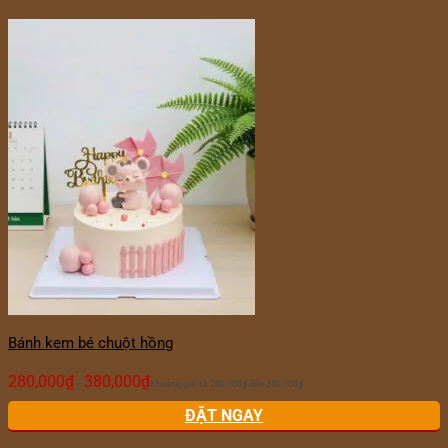
Bánh kem bé chuột hồng
280,000
₫
380,000
₫
–
Khoảng giá: từ 280,000₫ đến 380,000₫
ĐẶT NGAY