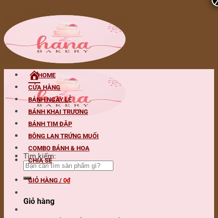
Skip to content
HOME
CỬA HÀNG
BÁNH NGÀY LỄ
BÁNH KHAI TRƯƠNG
BÁNH TIM ĐẬP
BÔNG LAN TRỨNG MUỐI
COMBO BÁNH & HOA
Tìm kiếm:
CHIA SẺ
GIỎ HÀNG /
0
₫
Giỏ hàng