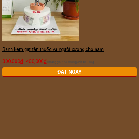
Bánh kem gạt tàn thuốc và người xương cho nam
300,000
₫
400,000
₫
–
Khoảng giá: từ 300,000₫ đến 400,000₫
ĐẶT NGAY