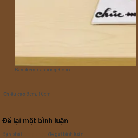
Banhkemmauhongchonu
Chiều cao
8cm, 10cm
Để lại một bình luận
Bạn phải
đăng nhập
để gửi bình luận.