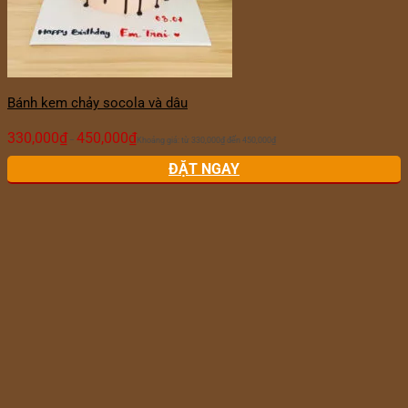
Bánh kem chảy socola và dâu
330,000
₫
450,000
₫
–
Khoảng giá: từ 330,000₫ đến 450,000₫
ĐẶT NGAY