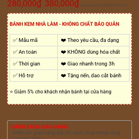
280,000
₫
380,000
₫
–
Khoảng giá: từ 280,000₫ đến 380,000₫
BÁNH KEM NHÀ LÀM - KHÔNG CHẤT BẢO QUẢN
✅ Mẫu mã
❤️ Theo yêu cầu, đa dạng
✅ An toàn
❤️ KHÔNG dùng hóa chất
✅ Thời gian
❤️ Giao nhanh trong 3h
✅ Hỗ trợ
❤️ Tặng nến, dao cắt bánh
⭐ Giảm 5% cho khách nhận bánh tại cửa hàng
CHÍNH SÁCH GIAO HÀNG:
- Miễn phí giao hàng địa chỉ cách shop trong vòng
bán kính 3 km