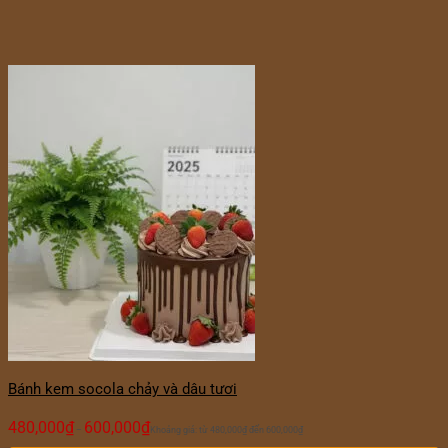
Bánh kem socola chảy và dâu tươi
480,000
₫
600,000
₫
–
Khoảng giá: từ 480,000₫ đến 600,000₫