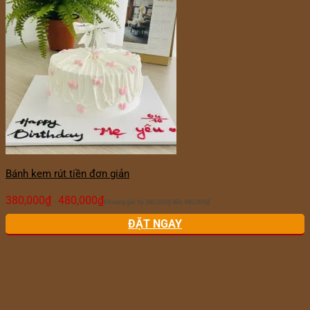
Bánh kem rút tiền đơn giản
380,000
₫
480,000
₫
–
Khoảng giá: từ 380,000₫ đến 480,000₫
ĐẶT NGAY