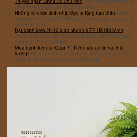
Truyện ngắn: Anna Cô Chủ Nhỏ
Chức năng bình luận bị
tắt
ở Truyện ngắn: Anna Cô Chủ Nhỏ
Những lời chúc sinh nhật độc lạ tặng bạn thân
Chức
năng bình luận bị tắt
ở Những lời chúc sinh nhật độc lạ
tặng bạn thân
Đặt bánh kem 20-10 giao nhanh ở TP Hồ Chí Minh
Chức năng bình luận bị tắt
ở Đặt bánh kem 20-10 giao
nhanh ở TP Hồ Chí Minh
Mua bánh kem tại Quận 9: Tiệm nào uy tín và chất
lượng?
Chức năng bình luận bị tắt
ở Mua bánh kem tại
Quận 9: Tiệm nào uy tín và chất lượng?