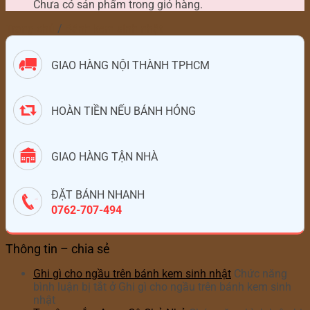
Chưa có sản phẩm trong giỏ hàng.
Trang chủ
/
Bánh kem sinh nhật
GIAO HÀNG NỘI THÀNH TPHCM
HOÀN TIỀN NẾU BÁNH HỎNG
GIAO HÀNG TẬN NHÀ
ĐẶT BÁNH NHANH
0762-707-494
Thông tin – chia sẻ
Ghi gì cho ngầu trên bánh kem sinh nhật
Chức năng
bình luận bị tắt
ở Ghi gì cho ngầu trên bánh kem sinh
nhật