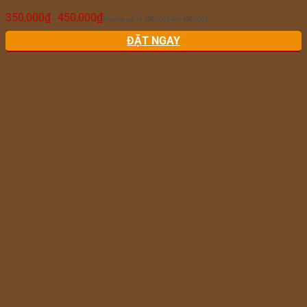
350,000
₫
450,000
₫
–
Khoảng giá: từ 350,000₫ đến 450,000₫
ĐẶT NGAY