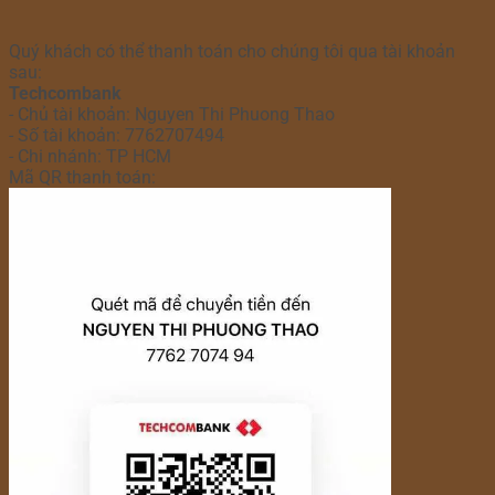
Quý khách có thể thanh toán cho chúng tôi qua tài khoản
sau:
Techcombank
- Chủ tài khoản: Nguyen Thi Phuong Thao
- Số tài khoản: 7762707494
- Chi nhánh: TP HCM
Mã QR thanh toán: