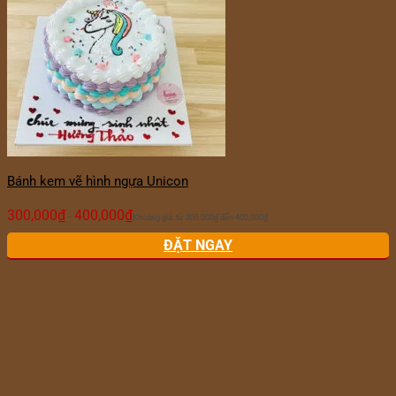
Bánh kem vẽ hình ngựa Unicon
300,000
₫
400,000
₫
–
Khoảng giá: từ 300,000₫ đến 400,000₫
ĐẶT NGAY