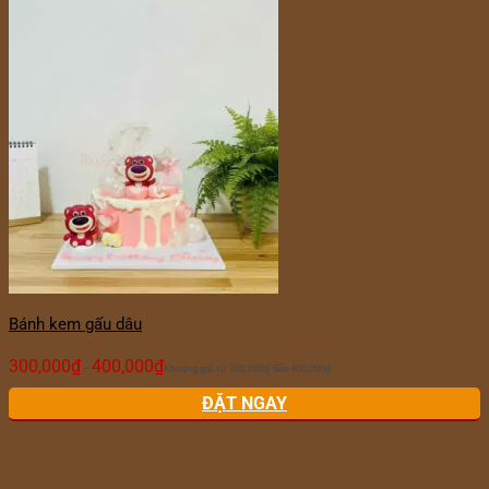
Bánh kem gấu dâu
300,000
₫
400,000
₫
–
Khoảng giá: từ 300,000₫ đến 400,000₫
ĐẶT NGAY