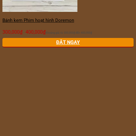
Bánh kem Phim hoạt hình Doremon
300,000
₫
400,000
₫
–
Khoảng giá: từ 300,000₫ đến 400,000₫
ĐẶT NGAY