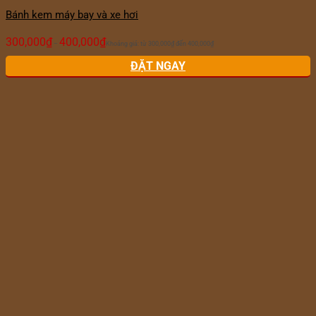
Bánh kem máy bay và xe hơi
300,000
₫
400,000
₫
–
Khoảng giá: từ 300,000₫ đến 400,000₫
ĐẶT NGAY