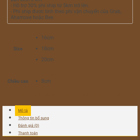
- Hỗ trợ 30% phí ship từ 5km trở lên.
- Phí ship được tính theo phí vận chuyển của Grab,
Ahamove hoặc Bee.
16cm
18cm
Size
20cm
Xóa
8cm
Chiều cao
ĐẶT NGAY
Gọi điện xác nhận và giao hàng tận nơi
Mô tả
Thông tin bổ sung
Đánh giá (0)
Thanh toán