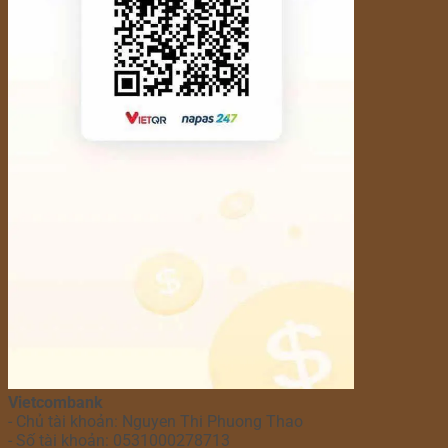
Vietcombank
- Chủ tài khoản: Nguyen Thi Phuong Thao
- Số tài khoản: 0531000278713