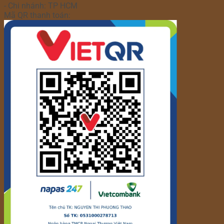
- Chi nhánh: TP HCM
Mã QR thanh toán: