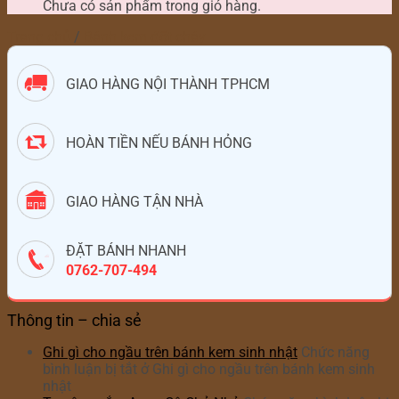
Chưa có sản phẩm trong giỏ hàng.
Trang chủ
/
Bánh kem đốt cháy
GIAO HÀNG NỘI THÀNH TPHCM
HOÀN TIỀN NẾU BÁNH HỎNG
GIAO HÀNG TẬN NHÀ
ĐẶT BÁNH NHANH
0762-707-494
Thông tin – chia sẻ
Ghi gì cho ngầu trên bánh kem sinh nhật
Chức năng
bình luận bị tắt
ở Ghi gì cho ngầu trên bánh kem sinh
nhật