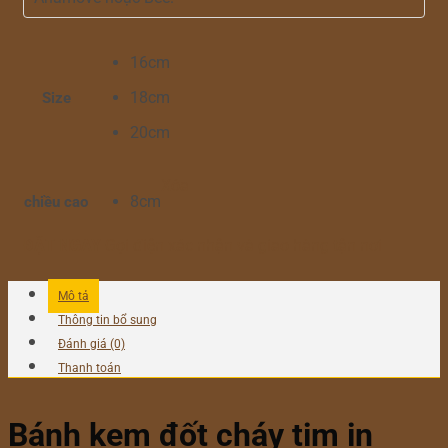
16cm
18cm
Size
20cm
Xóa
8cm
chiều cao
ĐẶT NGAY
Gọi điện xác nhận và giao hàng tận nơi
Mô tả
Thông tin bổ sung
Đánh giá (0)
Thanh toán
Bánh kem đốt cháy tim in