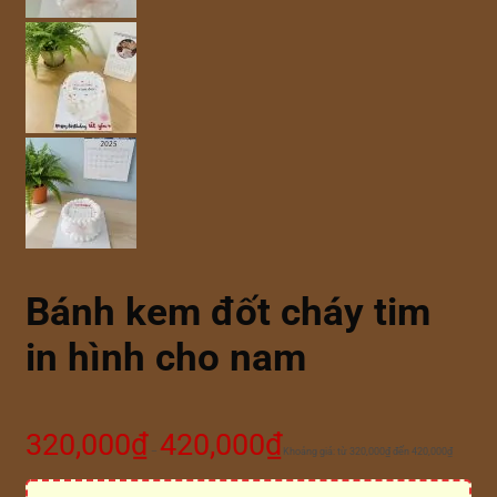
Bánh kem đốt cháy tim
in hình cho nam
320,000
₫
420,000
₫
–
Khoảng giá: từ 320,000₫ đến 420,000₫