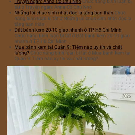
Truyện ngắn: Anna Cô Chủ Nhỏ
Chức năng bình luận bị
tắt
ở Truyện ngắn: Anna Cô Chủ Nhỏ
Những lời chúc sinh nhật độc lạ tặng bạn thân
Chức
năng bình luận bị tắt
ở Những lời chúc sinh nhật độc lạ
tặng bạn thân
Đặt bánh kem 20-10 giao nhanh ở TP Hồ Chí Minh
Chức năng bình luận bị tắt
ở Đặt bánh kem 20-10 giao
nhanh ở TP Hồ Chí Minh
Mua bánh kem tại Quận 9: Tiệm nào uy tín và chất
lượng?
Chức năng bình luận bị tắt
ở Mua bánh kem tại
Quận 9: Tiệm nào uy tín và chất lượng?