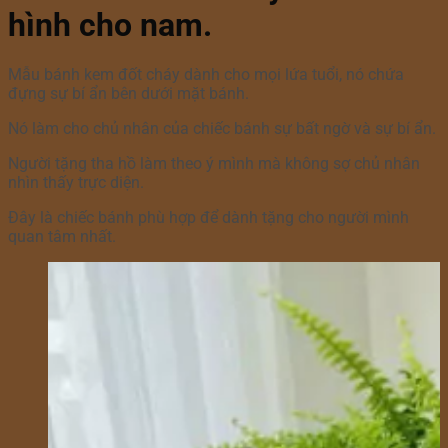
hình cho nam.
Mẫu bánh kem đốt cháy dành cho mọi lứa tuổi, nó chứa
đựng sự bí ẩn bên dưới mặt bánh.
Nó làm cho chủ nhân của chiếc bánh sự bất ngờ và sự bí ẩn.
Người tặng tha hồ làm theo ý mình mà không sợ chủ nhân
nhìn thấy trực diện.
Đây là chiếc bánh phù hợp để dành tặng cho người mình
quan tâm nhất.