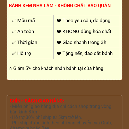
BÁNH KEM NHÀ LÀM - KHÔNG CHẤT BẢO QUẢN
✅ Mẫu mã
❤️ Theo yêu cầu, đa dạng
✅ An toàn
❤️ KHÔNG dùng hóa chất
✅ Thời gian
❤️ Giao nhanh trong 3h
✅ Hỗ trợ
❤️ Tặng nến, dao cắt bánh
⭐ Giảm 5% cho khách nhận bánh tại cửa hàng
CHÍNH SÁCH GIAO HÀNG:
- Miễn phí giao hàng địa chỉ cách shop trong vòng
bán kính 3 km
- Hỗ trợ 30% phí ship từ 5km trở lên.
- Phí ship được tính theo phí vận chuyển của Grab,
Ahamove hoặc Bee.