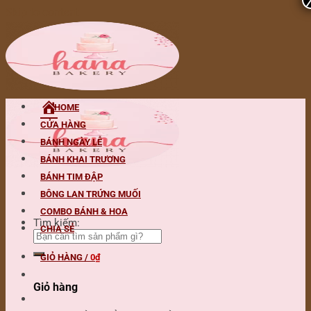
Skip to content
HOME
CỬA HÀNG
BÁNH NGÀY LỄ
BÁNH KHAI TRƯƠNG
BÁNH TIM ĐẬP
BÔNG LAN TRỨNG MUỐI
COMBO BÁNH & HOA
Tìm kiếm:
CHIA SẺ
GIỎ HÀNG /
0
₫
Giỏ hàng