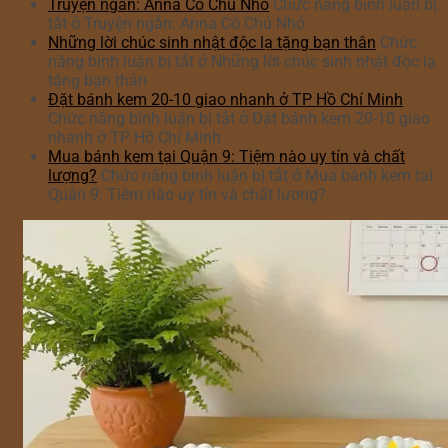
Truyện ngắn: Anna Cô Chủ Nhỏ
Chức năng bình luận bị
tắt
ở Truyện ngắn: Anna Cô Chủ Nhỏ
Những lời chúc sinh nhật độc lạ tặng bạn thân
Chức
năng bình luận bị tắt
ở Những lời chúc sinh nhật độc lạ
tặng bạn thân
Đặt bánh kem 20-10 giao nhanh ở TP Hồ Chí Minh
Chức năng bình luận bị tắt
ở Đặt bánh kem 20-10 giao
nhanh ở TP Hồ Chí Minh
Mua bánh kem tại Quận 9: Tiệm nào uy tín và chất
lượng?
Chức năng bình luận bị tắt
ở Mua bánh kem tại
Quận 9: Tiệm nào uy tín và chất lượng?