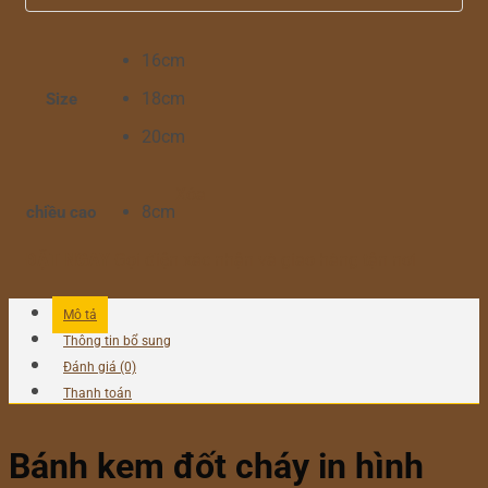
16cm
18cm
Size
20cm
Xóa
8cm
chiều cao
ĐẶT NGAY
Gọi điện xác nhận và giao hàng tận nơi
Mô tả
Thông tin bổ sung
Đánh giá (0)
Thanh toán
Bánh kem đốt cháy in hình