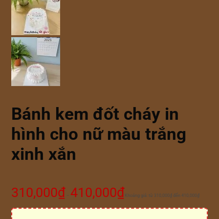
Bánh kem đốt cháy in
hình cho nữ màu trắng
xinh xắn
310,000
₫
410,000
₫
–
Khoảng giá: từ 310,000₫ đến 410,000₫