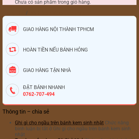
Chưa có sản phẩm trong giỏ hàng.
Trang chủ
/
Bánh kem Valentine 14/2
GIAO HÀNG NỘI THÀNH TPHCM
HOÀN TIỀN NẾU BÁNH HỎNG
GIAO HÀNG TẬN NHÀ
ĐẶT BÁNH NHANH
0762-707-494
Thông tin – chia sẻ
Ghi gì cho ngầu trên bánh kem sinh nhật
Chức năng
bình luận bị tắt
ở Ghi gì cho ngầu trên bánh kem sinh
nhật