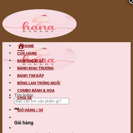
Skip to content
HOME
CỬA HÀNG
BÁNH NGÀY LỄ
BÁNH KHAI TRƯƠNG
BÁNH TIM ĐẬP
BÔNG LAN TRỨNG MUỐI
COMBO BÁNH & HOA
Tìm kiếm:
CHIA SẺ
GIỎ HÀNG /
0
₫
Giỏ hàng