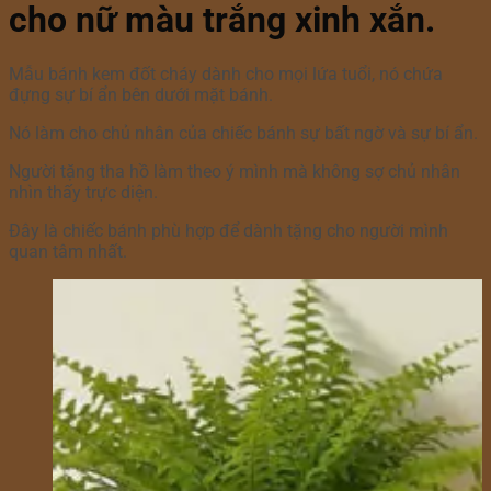
cho nữ màu trắng xinh xắn.
Mẫu bánh kem đốt cháy dành cho mọi lứa tuổi, nó chứa
đựng sự bí ẩn bên dưới mặt bánh.
Nó làm cho chủ nhân của chiếc bánh sự bất ngờ và sự bí ẩn.
Người tặng tha hồ làm theo ý mình mà không sợ chủ nhân
nhìn thấy trực diện.
Đây là chiếc bánh phù hợp để dành tặng cho người mình
quan tâm nhất.