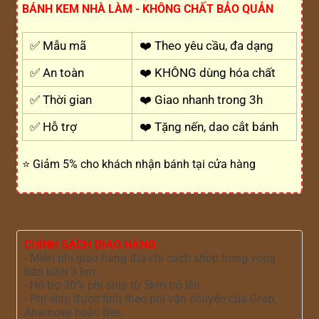
BÁNH KEM NHÀ LÀM - KHÔNG CHẤT BẢO QUẢN
✅ Mẫu mã
❤️ Theo yêu cầu, đa dạng
✅ An toàn
❤️ KHÔNG dùng hóa chất
✅ Thời gian
❤️ Giao nhanh trong 3h
✅ Hỗ trợ
❤️ Tặng nến, dao cắt bánh
⭐ Giảm 5% cho khách nhận bánh tại cửa hàng
CHÍNH SÁCH GIAO HÀNG:
- Miễn phí giao hàng địa chỉ cách shop trong vòng
bán kính 3 km
- Hỗ trợ 30% phí ship từ 5km trở lên.
- Phí ship được tính theo phí vận chuyển của Grab,
Ahamove hoặc Bee.