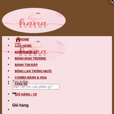
Skip to content
HOME
CỬA HÀNG
BÁNH NGÀY LỄ
BÁNH KHAI TRƯƠNG
BÁNH TIM ĐẬP
BÔNG LAN TRỨNG MUỐI
COMBO BÁNH & HOA
Tìm kiếm:
CHIA SẺ
GIỎ HÀNG /
0
₫
Giỏ hàng