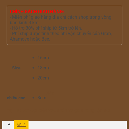
CHÍNH SÁCH GIAO HÀNG:
- Miễn phí giao hàng địa chỉ cách shop trong vòng
bán kính 3 km
- Hỗ trợ 30% phí ship từ 5km trở lên.
- Phí ship được tính theo phí vận chuyển của Grab,
Ahamove hoặc Bee.
16cm
18cm
Size
20cm
Xóa
8cm
chiều cao
ĐẶT NGAY
Gọi điện xác nhận và giao hàng tận nơi
Mô tả