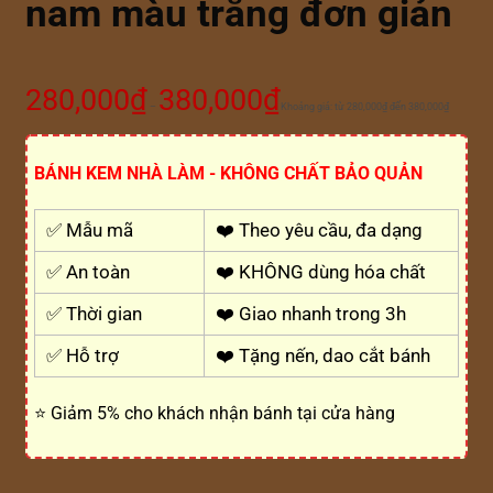
nam màu trắng đơn giản
280,000
₫
380,000
₫
–
Khoảng giá: từ 280,000₫ đến 380,000₫
BÁNH KEM NHÀ LÀM - KHÔNG CHẤT BẢO QUẢN
✅ Mẫu mã
❤️ Theo yêu cầu, đa dạng
✅ An toàn
❤️ KHÔNG dùng hóa chất
✅ Thời gian
❤️ Giao nhanh trong 3h
✅ Hỗ trợ
❤️ Tặng nến, dao cắt bánh
⭐ Giảm 5% cho khách nhận bánh tại cửa hàng