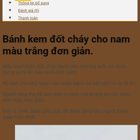
Thông tin bổ sung
Đánh giá (0)
Thanh toán
Bánh kem đốt cháy cho nam
màu trắng đơn giản.
Mẫu bánh kem đốt cháy dành cho mọi lứa tuổi, nó chứa
đựng sự bí ẩn bên dưới mặt bánh.
Nó làm cho chủ nhân của chiếc bánh sự bất ngờ và sự bí ẩn.
Người tặng tha hồ làm theo ý mình mà không sợ chủ nhân
nhìn thấy trực diện.
Đây là chiếc bánh phù hợp để dành tặng cho người mình
quan tâm nhất.