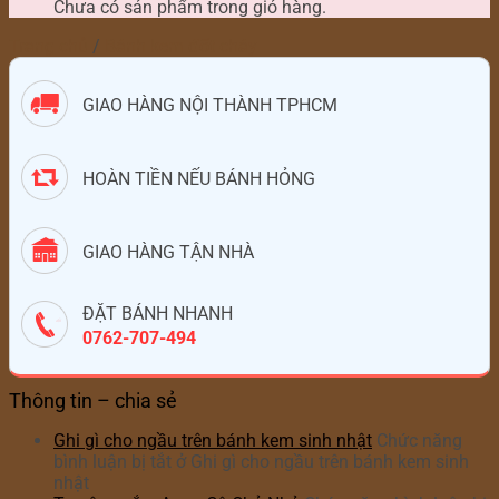
Chưa có sản phẩm trong giỏ hàng.
Trang chủ
/
Bánh kem đốt cháy
GIAO HÀNG NỘI THÀNH TPHCM
HOÀN TIỀN NẾU BÁNH HỎNG
GIAO HÀNG TẬN NHÀ
ĐẶT BÁNH NHANH
0762-707-494
Thông tin – chia sẻ
Ghi gì cho ngầu trên bánh kem sinh nhật
Chức năng
bình luận bị tắt
ở Ghi gì cho ngầu trên bánh kem sinh
nhật