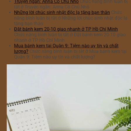
Truyện ngắn: Anna Cô Chủ Nhỏ
Chức năng bình luận bị
tắt
ở Truyện ngắn: Anna Cô Chủ Nhỏ
Những lời chúc sinh nhật độc lạ tặng bạn thân
Chức
năng bình luận bị tắt
ở Những lời chúc sinh nhật độc lạ
tặng bạn thân
Đặt bánh kem 20-10 giao nhanh ở TP Hồ Chí Minh
Chức năng bình luận bị tắt
ở Đặt bánh kem 20-10 giao
nhanh ở TP Hồ Chí Minh
Mua bánh kem tại Quận 9: Tiệm nào uy tín và chất
lượng?
Chức năng bình luận bị tắt
ở Mua bánh kem tại
Quận 9: Tiệm nào uy tín và chất lượng?