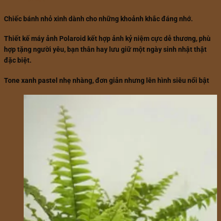
Chiếc bánh nhỏ xinh dành cho những khoảnh khắc đáng nhớ.
Thiết kế máy ảnh Polaroid kết hợp ảnh kỷ niệm cực dễ thương, phù
hợp tặng người yêu, bạn thân hay lưu giữ một ngày sinh nhật thật
đặc biệt.
Tone xanh pastel nhẹ nhàng, đơn giản nhưng lên hình siêu nổi bật