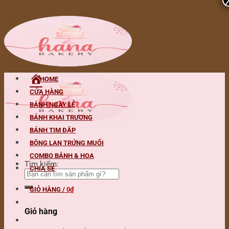
Skip to content
HOME
CỬA HÀNG
BÁNH NGÀY LỄ
BÁNH KHAI TRƯƠNG
BÁNH TIM ĐẬP
BÔNG LAN TRỨNG MUỐI
COMBO BÁNH & HOA
Tìm kiếm:
CHIA SẺ
GIỎ HÀNG /
0
₫
Giỏ hàng