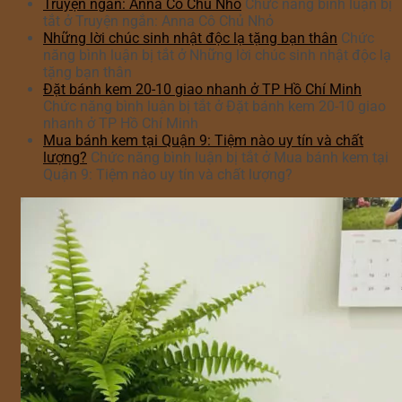
Truyện ngắn: Anna Cô Chủ Nhỏ
Chức năng bình luận bị
tắt
ở Truyện ngắn: Anna Cô Chủ Nhỏ
Những lời chúc sinh nhật độc lạ tặng bạn thân
Chức
năng bình luận bị tắt
ở Những lời chúc sinh nhật độc lạ
tặng bạn thân
Đặt bánh kem 20-10 giao nhanh ở TP Hồ Chí Minh
Chức năng bình luận bị tắt
ở Đặt bánh kem 20-10 giao
nhanh ở TP Hồ Chí Minh
Mua bánh kem tại Quận 9: Tiệm nào uy tín và chất
lượng?
Chức năng bình luận bị tắt
ở Mua bánh kem tại
Quận 9: Tiệm nào uy tín và chất lượng?