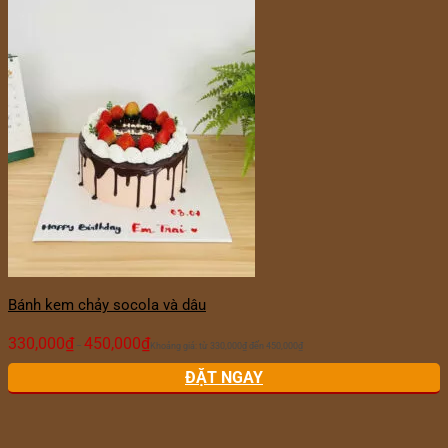
Bánh kem chảy socola và dâu
330,000
₫
450,000
₫
–
Khoảng giá: từ 330,000₫ đến 450,000₫
ĐẶT NGAY