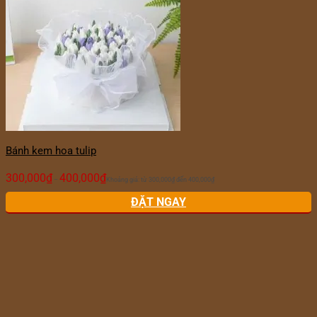
Bánh kem hoa tulip
300,000
₫
400,000
₫
–
Khoảng giá: từ 300,000₫ đến 400,000₫
ĐẶT NGAY