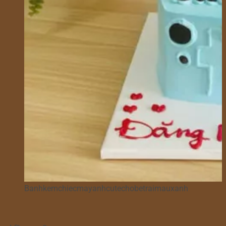
Banhkemchiecmayanhcutechobetraimauxanh