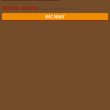
300,000
₫
400,000
₫
–
Khoảng giá: từ 300,000₫ đến 400,000₫
ĐẶT NGAY