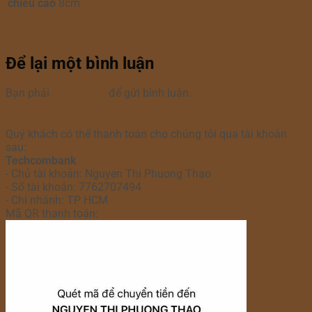
chiều cao
8cm
Để lại một bình luận
Bạn phải
đăng nhập
để gửi bình luận.
Quý khách có thể thanh toán cho chúng tôi qua tài khoản
sau:
Techcombank
- Chủ tài khoản: Nguyen Thi Phuong Thao
- Số tài khoản: 7762707494
- Chi nhánh: TP HCM
Mã QR thanh toán: