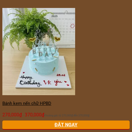
Bánh kem nến chữ HPBD
270,000
₫
370,000
₫
–
Khoảng giá: từ 270,000₫ đến 370,000₫
ĐẶT NGAY