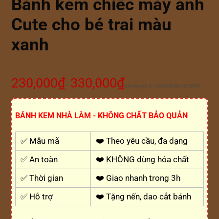
Bánh kem chiếc máy ảnh
Cute cho bé trai màu
xanh
230,000
₫
330,000
₫
–
Khoảng giá: từ 230,000₫ đến 330,000₫
BÁNH KEM NHÀ LÀM - KHÔNG CHẤT BẢO QUẢN
✅ Mẫu mã
❤️ Theo yêu cầu, đa dạng
✅ An toàn
❤️ KHÔNG dùng hóa chất
✅ Thời gian
❤️ Giao nhanh trong 3h
✅ Hỗ trợ
❤️ Tặng nến, dao cắt bánh