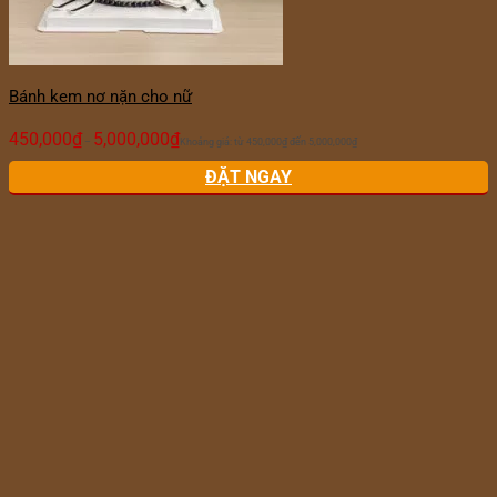
Bánh kem nơ nặn cho nữ
450,000
₫
5,000,000
₫
–
Khoảng giá: từ 450,000₫ đến 5,000,000₫
ĐẶT NGAY