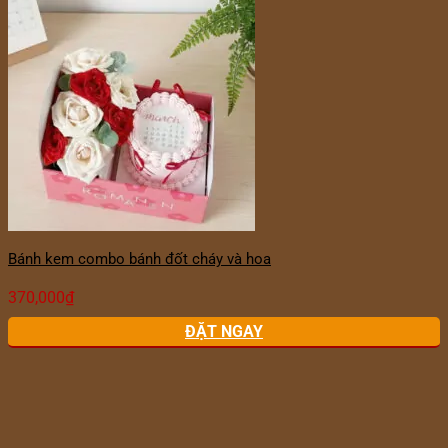
Bánh kem combo bánh đốt cháy và hoa
370,000
₫
ĐẶT NGAY