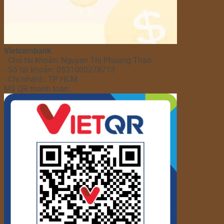
Vietcombank
- Chủ tài khoản: Nguyen Thi Phuong Thao
- Số tài khoản: 0531000278713
- Chi nhánh: TP HCM
Mã QR thanh toán: