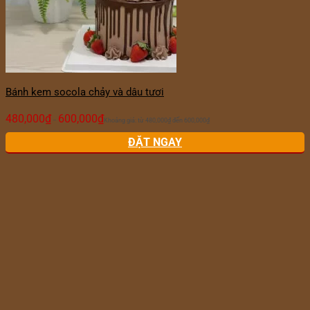
Bánh kem socola chảy và dâu tươi
480,000
₫
600,000
₫
–
Khoảng giá: từ 480,000₫ đến 600,000₫
ĐẶT NGAY