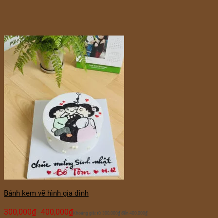
Bánh kem vẽ hình gia đình
300,000
₫
400,000
₫
–
Khoảng giá: từ 300,000₫ đến 400,000₫