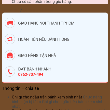
Chưa có sản phẩm trong giỏ hàng.
Trang chủ
/
Bánh kem sinh nhật
GIAO HÀNG NỘI THÀNH TPHCM
HOÀN TIỀN NẾU BÁNH HỎNG
GIAO HÀNG TẬN NHÀ
ĐẶT BÁNH NHANH
0762-707-494
Thông tin – chia sẻ
Ghi gì cho ngầu trên bánh kem sinh nhật
Chức năng
bình luận bị tắt
ở Ghi gì cho ngầu trên bánh kem sinh
nhật