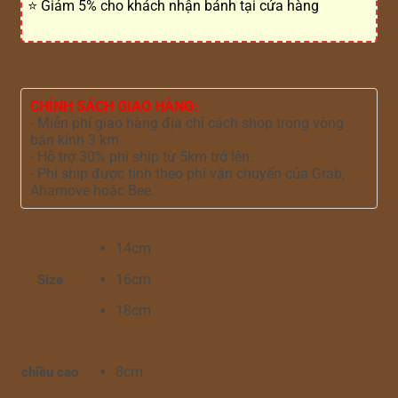
⭐ Giảm 5% cho khách nhận bánh tại cửa hàng
CHÍNH SÁCH GIAO HÀNG:
- Miễn phí giao hàng địa chỉ cách shop trong vòng
bán kính 3 km
- Hỗ trợ 30% phí ship từ 5km trở lên.
- Phí ship được tính theo phí vận chuyển của Grab,
Ahamove hoặc Bee.
14cm
16cm
Size
18cm
Xóa
8cm
chiều cao