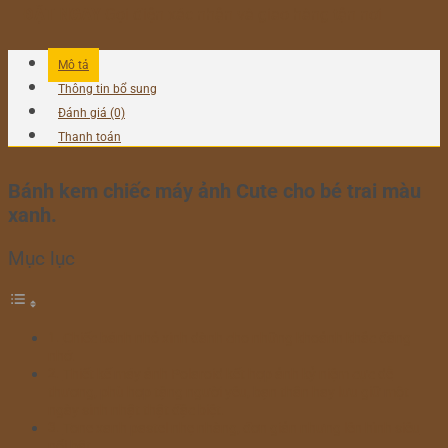
ĐẶT NGAY
Gọi điện xác nhận và giao hàng tận nơi
Mô tả
Thông tin bổ sung
Đánh giá (0)
Thanh toán
Bánh kem chiếc máy ảnh Cute cho bé trai màu
xanh.
Mục lục
Chiếc bánh nhỏ xinh dành cho những khoảnh khắc đáng
nhớ.
Thiết kế máy ảnh Polaroid kết hợp ảnh kỷ niệm cực dễ
thương, phù hợp tặng người yêu, bạn thân hay lưu giữ một
ngày sinh nhật thật đặc biệt.
Tone xanh pastel nhẹ nhàng, đơn giản nhưng lên hình siêu
nổi bật