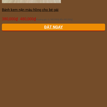
Bánh kem nặn màu hồng cho bé gái
380,000
₫
480,000
₫
–
Khoảng giá: từ 380,000₫ đến 480,000₫
ĐẶT NGAY