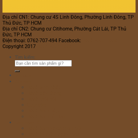
Địa chỉ CN1: Chung cư 4S Linh Đông, Phường Linh Đông, TP
Thủ Đức, TP HCM
Địa chỉ CN2: Chung cư Citihome, Phường Cát Lái, TP Thủ
Đức, TP HCM
Điện thoại: 0762-707-494 Facebook:
Bánh Kem Hana
Copyright 2017
Bánh Kem Hana
Tìm kiếm:
Home
Cửa hàng
Bánh sinh nhật
Bánh đầy tháng
Bánh thôi nôi
Cupcake
Bánh kem bắp
Bánh kem rút tiền
Bánh Ngày Lễ
Bánh kem valentine 14/2
Bánh kỷ niệm ngày cưới