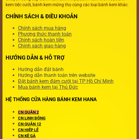
kem tiệc cưới, bánh kem mừng thọ cùng các loại bánh kem khác.
CHÍNH SÁCH & ĐIỀU KHOẢN
Chính sách mua hàng
Phương thức thanh toán
Chính sách hoàn tiền
Chính sách giao hàng
HƯỚNG DẪN & HỖ TRỢ
Hướng dẫn đặt bánh
Hướng dẫn thanh toán trên website
Đặt bánh kem đám cưới tại TP Hồ Chí Minh
Mua bánh kem tại Thủ Đức
HỆ THỐNG CỬA HÀNG BÁNH KEM HANA
CN QUẬN 2
CN LINH ĐÔNG
CN QUẬN 12
CN HIỆP LỄ
CN KÊ GÀ