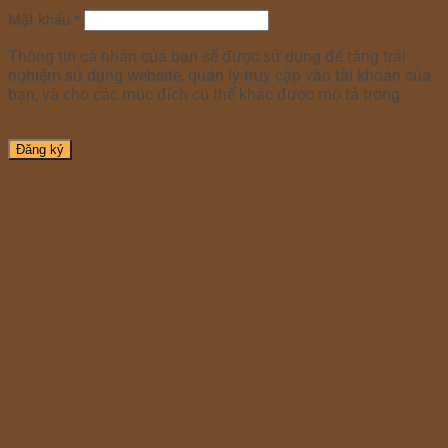
Mật khẩu
*
Thông tin cá nhân của bạn sẽ được sử dụng để tăng trải
nghiệm sử dụng website, quản lý truy cập vào tài khoản của
bạn, và cho các mục đích cụ thể khác được mô tả trong
chính sách riêng tư
.
Đăng ký