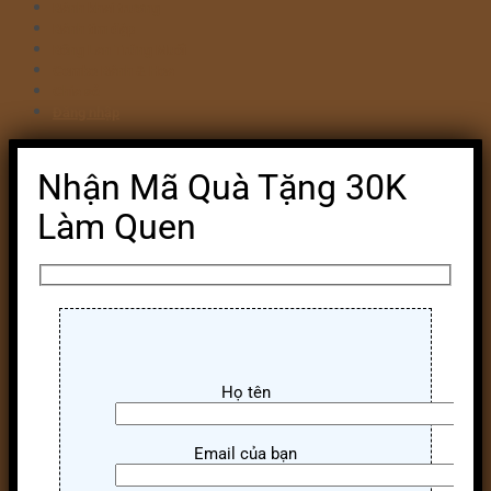
Bánh khai trương
Bánh tim đập
Bông Lan Trứng Muối
Combo Bánh & Hoa
Chia sẻ
Đăng nhập
Nhận Mã Quà Tặng 30K
Làm Quen
Họ tên
Email của bạn