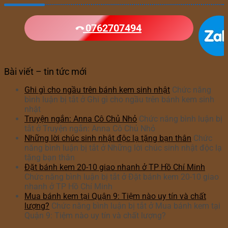
0762707494
Bài viết – tin tức mới
Ghi gì cho ngầu trên bánh kem sinh nhật
Chức năng
bình luận bị tắt
ở Ghi gì cho ngầu trên bánh kem sinh
nhật
Truyện ngắn: Anna Cô Chủ Nhỏ
Chức năng bình luận bị
tắt
ở Truyện ngắn: Anna Cô Chủ Nhỏ
Những lời chúc sinh nhật độc lạ tặng bạn thân
Chức
năng bình luận bị tắt
ở Những lời chúc sinh nhật độc lạ
tặng bạn thân
Đặt bánh kem 20-10 giao nhanh ở TP Hồ Chí Minh
Chức năng bình luận bị tắt
ở Đặt bánh kem 20-10 giao
nhanh ở TP Hồ Chí Minh
Mua bánh kem tại Quận 9: Tiệm nào uy tín và chất
lượng?
Chức năng bình luận bị tắt
ở Mua bánh kem tại
Quận 9: Tiệm nào uy tín và chất lượng?