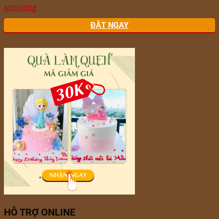
600,000
₫
ĐẶT NGAY
HỖ TRỢ ONLINE