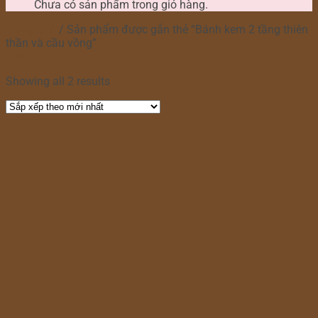
Chưa có sản phẩm trong giỏ hàng.
Trang chủ
/
Sản phẩm được gắn thẻ “Bánh kem 2 tầng thiên
thần và cầu vồng”
Lọc
Showing all 2 results