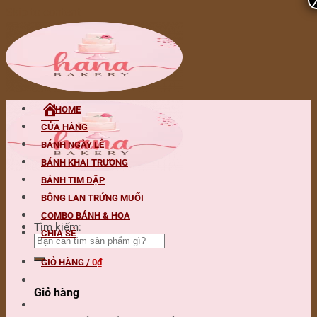
Skip to content
HOME
CỬA HÀNG
BÁNH NGÀY LỄ
BÁNH KHAI TRƯƠNG
BÁNH TIM ĐẬP
BÔNG LAN TRỨNG MUỐI
COMBO BÁNH & HOA
Tìm kiếm:
CHIA SẺ
GIỎ HÀNG /
0
₫
Giỏ hàng