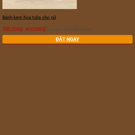
Bánh kem hoa tulip cho nữ
300,000
₫
400,000
₫
–
Khoảng giá: từ 300,000₫ đến 400,000₫
ĐẶT NGAY