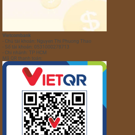
Vietcombank
- Chủ tài khoản: Nguyen Thi Phuong Thao
- Số tài khoản: 0531000278713
- Chi nhánh: TP HCM
Mã QR thanh toán: