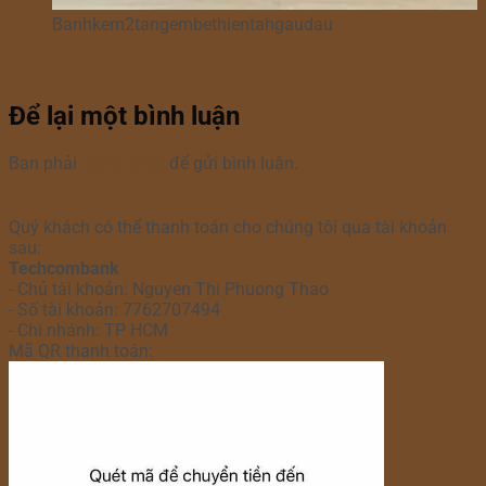
Banhkem2tangembethientahgaudau
Để lại một bình luận
Bạn phải
đăng nhập
để gửi bình luận.
Quý khách có thể thanh toán cho chúng tôi qua tài khoản
sau:
Techcombank
- Chủ tài khoản: Nguyen Thi Phuong Thao
- Số tài khoản: 7762707494
- Chi nhánh: TP HCM
Mã QR thanh toán: