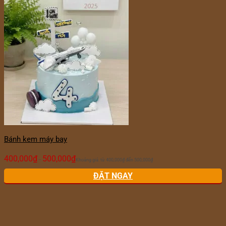
Bánh kem máy bay
400,000
₫
500,000
₫
–
Khoảng giá: từ 400,000₫ đến 500,000₫
ĐẶT NGAY