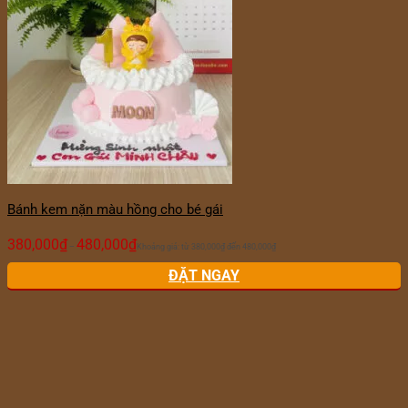
Bánh kem nặn màu hồng cho bé gái
380,000
₫
480,000
₫
–
Khoảng giá: từ 380,000₫ đến 480,000₫
ĐẶT NGAY