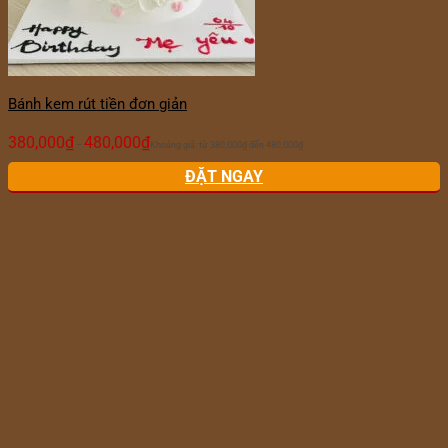
Bánh kem rút tiền đơn giản
380,000
₫
480,000
₫
–
Khoảng giá: từ 380,000₫ đến 480,000₫
ĐẶT NGAY