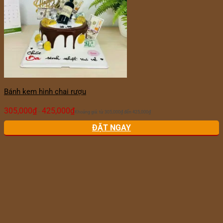
Bánh kem hình chai rượu
305,000
₫
425,000
₫
–
Khoảng giá: từ 305,000₫ đến 425,000₫
ĐẶT NGAY