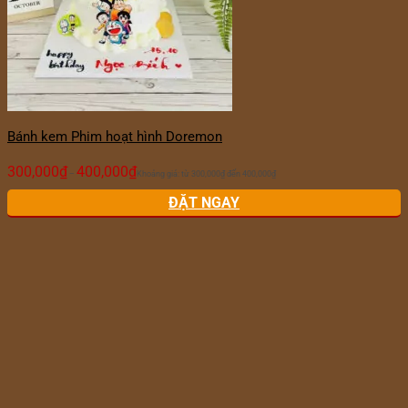
Bánh kem Phim hoạt hình Doremon
300,000
₫
400,000
₫
–
Khoảng giá: từ 300,000₫ đến 400,000₫
ĐẶT NGAY