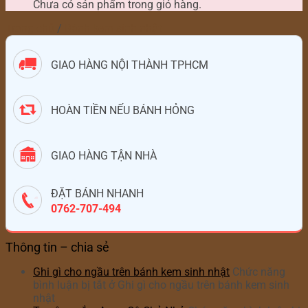
Chưa có sản phẩm trong giỏ hàng.
Trang chủ
/
Bánh kem sinh nhật
GIAO HÀNG NỘI THÀNH TPHCM
HOÀN TIỀN NẾU BÁNH HỎNG
GIAO HÀNG TẬN NHÀ
ĐẶT BÁNH NHANH
0762-707-494
Thông tin – chia sẻ
Ghi gì cho ngầu trên bánh kem sinh nhật
Chức năng
bình luận bị tắt
ở Ghi gì cho ngầu trên bánh kem sinh
nhật