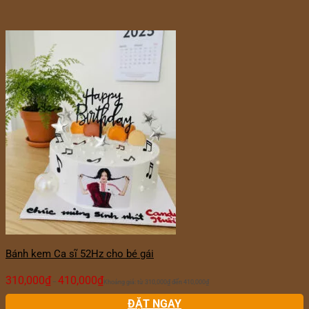
Bánh kem Ca sĩ 52Hz cho bé gái
310,000
₫
410,000
₫
–
Khoảng giá: từ 310,000₫ đến 410,000₫
ĐẶT NGAY