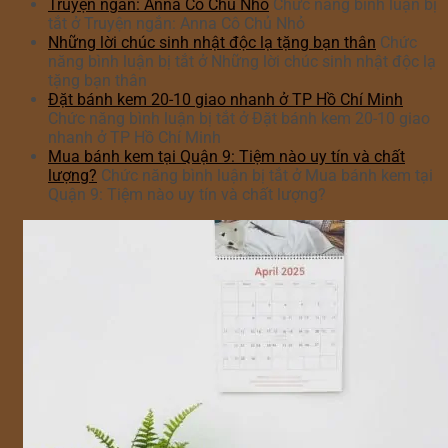
Truyện ngắn: Anna Cô Chủ Nhỏ
Chức năng bình luận bị
tắt
ở Truyện ngắn: Anna Cô Chủ Nhỏ
Những lời chúc sinh nhật độc lạ tặng bạn thân
Chức
năng bình luận bị tắt
ở Những lời chúc sinh nhật độc lạ
tặng bạn thân
Đặt bánh kem 20-10 giao nhanh ở TP Hồ Chí Minh
Chức năng bình luận bị tắt
ở Đặt bánh kem 20-10 giao
nhanh ở TP Hồ Chí Minh
Mua bánh kem tại Quận 9: Tiệm nào uy tín và chất
lượng?
Chức năng bình luận bị tắt
ở Mua bánh kem tại
Quận 9: Tiệm nào uy tín và chất lượng?