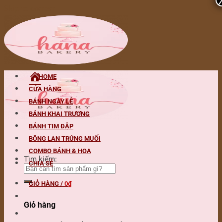
Skip to content
HOME
CỬA HÀNG
BÁNH NGÀY LỄ
BÁNH KHAI TRƯƠNG
BÁNH TIM ĐẬP
BÔNG LAN TRỨNG MUỐI
COMBO BÁNH & HOA
Tìm kiếm:
CHIA SẺ
GIỎ HÀNG /
0
₫
Giỏ hàng