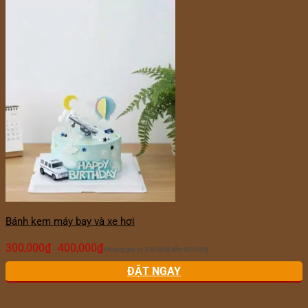
Bánh kem máy bay và xe hơi
300,000
₫
400,000
₫
–
Khoảng giá: từ 300,000₫ đến 400,000₫
ĐẶT NGAY