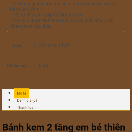
- Miễn phí giao hàng địa chỉ cách shop trong vòng
bán kính 3 km
- Hỗ trợ 30% phí ship từ 5km trở lên.
- Phí ship được tính theo phí vận chuyển của Grab,
Ahamove hoặc Bee.
20cm và 14cm
Size
Xóa
8cm
Chiều cao
ĐẶT NGAY
Gọi điện xác nhận và giao hàng tận nơi
Mô tả
Đánh giá (0)
Thanh toán
Bánh kem 2 tầng em bé thiên