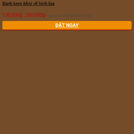
Bánh kem Mini vẽ hình bia
130,000
₫
200,000
₫
–
Khoảng giá: từ 130,000₫ đến 200,000₫
ĐẶT NGAY