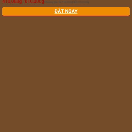
410,000
₫
610,000
₫
–
Khoảng giá: từ 410,000₫ đến 610,000₫
ĐẶT NGAY