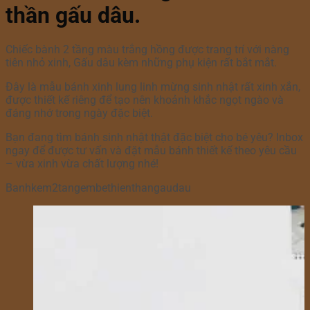
thần gấu dâu.
Chiếc bành 2 tầng màu trắng hồng được trang trí với nàng
tiên nhỏ xinh, Gấu dâu kèm những phụ kiện rất bắt mắt.
Đây là mẫu bánh xinh lung linh mừng sinh nhật rất xinh xắn,
được thiết kế riêng để tạo nên khoảnh khắc ngọt ngào và
đáng nhớ trong ngày đặc biệt.
Bạn đang tìm bánh sinh nhật thật đặc biệt cho bé yêu? Inbox
ngay để được tư vấn và đặt mẫu bánh thiết kế theo yêu cầu
– vừa xinh vừa chất lượng nhé!
Banhkem2tangembethienthangaudau