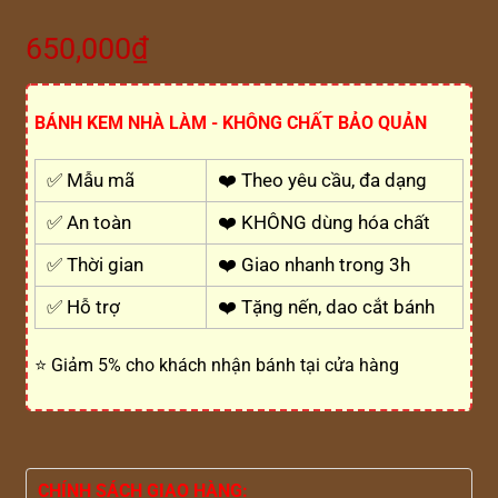
650,000
₫
BÁNH KEM NHÀ LÀM - KHÔNG CHẤT BẢO QUẢN
✅ Mẫu mã
❤️ Theo yêu cầu, đa dạng
✅ An toàn
❤️ KHÔNG dùng hóa chất
✅ Thời gian
❤️ Giao nhanh trong 3h
✅ Hỗ trợ
❤️ Tặng nến, dao cắt bánh
⭐ Giảm 5% cho khách nhận bánh tại cửa hàng
CHÍNH SÁCH GIAO HÀNG: