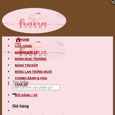
Skip to content
HOME
CỬA HÀNG
BÁNH NGÀY LỄ
BÁNH KHAI TRƯƠNG
BÁNH TIM ĐẬP
BÔNG LAN TRỨNG MUỐI
COMBO BÁNH & HOA
Tìm kiếm:
CHIA SẺ
GIỎ HÀNG /
0
₫
Giỏ hàng