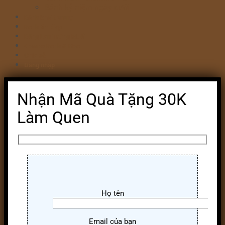
Bánh kỷ niệm ngày cưới
Bánh khai trương
Bánh tim đập
Bông Lan Trứng Muối
Combo Bánh & Hoa
Chia sẻ
Đăng nhập
Nhận Mã Quà Tặng 30K
Làm Quen
Họ tên
Email của bạn