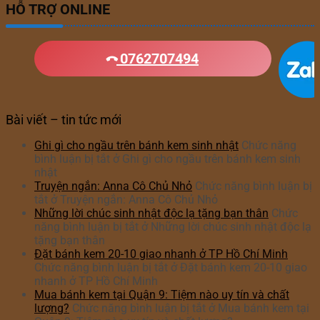
HỖ TRỢ ONLINE
0762707494
Bài viết – tin tức mới
Ghi gì cho ngầu trên bánh kem sinh nhật
Chức năng
bình luận bị tắt
ở Ghi gì cho ngầu trên bánh kem sinh
nhật
Truyện ngắn: Anna Cô Chủ Nhỏ
Chức năng bình luận bị
tắt
ở Truyện ngắn: Anna Cô Chủ Nhỏ
Những lời chúc sinh nhật độc lạ tặng bạn thân
Chức
năng bình luận bị tắt
ở Những lời chúc sinh nhật độc lạ
tặng bạn thân
Đặt bánh kem 20-10 giao nhanh ở TP Hồ Chí Minh
Chức năng bình luận bị tắt
ở Đặt bánh kem 20-10 giao
nhanh ở TP Hồ Chí Minh
Mua bánh kem tại Quận 9: Tiệm nào uy tín và chất
lượng?
Chức năng bình luận bị tắt
ở Mua bánh kem tại