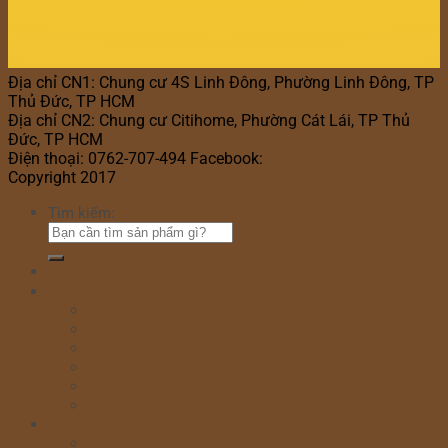
Địa chỉ CN1: Chung cư 4S Linh Đông, Phường Linh Đông, TP
Thủ Đức, TP HCM
Địa chỉ CN2: Chung cư Citihome, Phường Cát Lái, TP Thủ
Đức, TP HCM
Điện thoại: 0762-707-494 Facebook:
Bánh Kem Hana
Copyright 2017
Bánh Kem Hana
Tìm kiếm:
Home
Cửa hàng
Bánh sinh nhật
Bánh đầy tháng
Bánh thôi nôi
Cupcake
Bánh kem bắp
Bánh kem rút tiền
Bánh Ngày Lễ
Bánh kem valentine 14/2