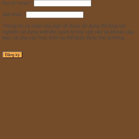
Địa chỉ email
*
Mật khẩu
*
Thông tin cá nhân của bạn sẽ được sử dụng để tăng trải
nghiệm sử dụng website, quản lý truy cập vào tài khoản của
bạn, và cho các mục đích cụ thể khác được mô tả trong
chính sách riêng tư
.
Đăng ký