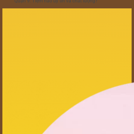
Quận 9: Tiệm nào uy tín và chất lượng?