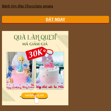
Bánh tim đập Chocolate pinata
ĐẶT NGAY