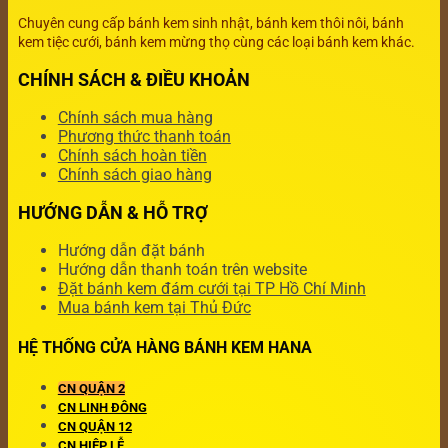
Chuyên cung cấp bánh kem sinh nhật, bánh kem thôi nôi, bánh
kem tiệc cưới, bánh kem mừng thọ cùng các loại bánh kem khác.
CHÍNH SÁCH & ĐIỀU KHOẢN
Chính sách mua hàng
Phương thức thanh toán
Chính sách hoàn tiền
Chính sách giao hàng
HƯỚNG DẪN & HỖ TRỢ
Hướng dẫn đặt bánh
Hướng dẫn thanh toán trên website
Đặt bánh kem đám cưới tại TP Hồ Chí Minh
Mua bánh kem tại Thủ Đức
HỆ THỐNG CỬA HÀNG BÁNH KEM HANA
CN QUẬN 2
CN LINH ĐÔNG
CN QUẬN 12
CN HIỆP LỄ