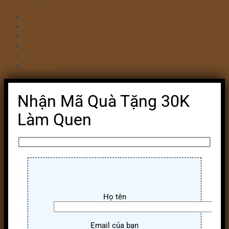
Bánh kỷ niệm ngày cưới
Bánh khai trương
Bánh tim đập
Bông Lan Trứng Muối
Combo Bánh & Hoa
Chia sẻ
Đăng nhập
Nhận Mã Quà Tặng 30K
Làm Quen
Họ tên
Email của bạn