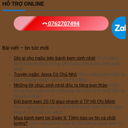
HỖ TRỢ ONLINE
0762707494
Bài viết – tin tức mới
Ghi gì cho ngầu trên bánh kem sinh nhật
Chức năng
bình luận bị tắt
ở Ghi gì cho ngầu trên bánh kem sinh
nhật
Truyện ngắn: Anna Cô Chủ Nhỏ
Chức năng bình luận bị
tắt
ở Truyện ngắn: Anna Cô Chủ Nhỏ
Những lời chúc sinh nhật độc lạ tặng bạn thân
Chức
năng bình luận bị tắt
ở Những lời chúc sinh nhật độc lạ
tặng bạn thân
Đặt bánh kem 20-10 giao nhanh ở TP Hồ Chí Minh
Chức năng bình luận bị tắt
ở Đặt bánh kem 20-10 giao
nhanh ở TP Hồ Chí Minh
Mua bánh kem tại Quận 9: Tiệm nào uy tín và chất
lượng?
Chức năng bình luận bị tắt
ở Mua bánh kem tại