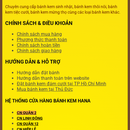
Chuyên cung cấp bánh kem sinh nhật, bánh kem thôi nôi, bánh
kem tiệc cưới, bánh kem mừng thọ cùng các loại bánh kem khác.
CHÍNH SÁCH & ĐIỀU KHOẢN
Chính sách mua hàng
Phương thức thanh toán
Chính sách hoàn tiền
Chính sách giao hàng
HƯỚNG DẪN & HỖ TRỢ
Hướng dẫn đặt bánh
Hướng dẫn thanh toán trên website
Đặt bánh kem đám cưới tại TP Hồ Chí Minh
Mua bánh kem tại Thủ Đức
HỆ THỐNG CỬA HÀNG BÁNH KEM HANA
CN QUẬN 2
CN LINH ĐÔNG
CN QUẬN 12
CN HIỆP LỄ