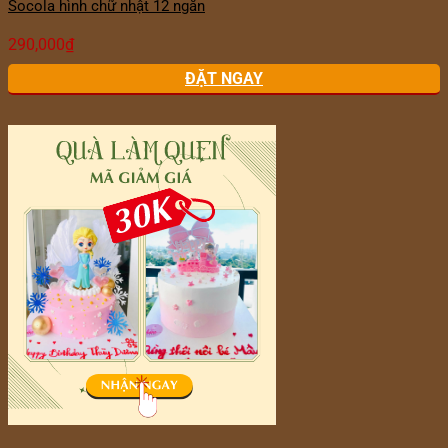
Socola hình chữ nhật 12 ngăn
290,000
₫
ĐẶT NGAY