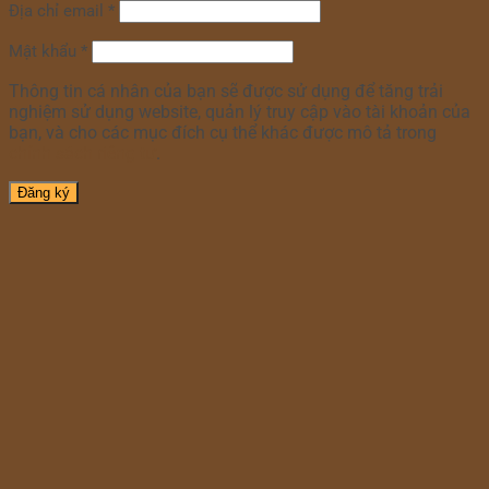
Địa chỉ email
*
Mật khẩu
*
Thông tin cá nhân của bạn sẽ được sử dụng để tăng trải
nghiệm sử dụng website, quản lý truy cập vào tài khoản của
bạn, và cho các mục đích cụ thể khác được mô tả trong
chính sách riêng tư
.
Đăng ký