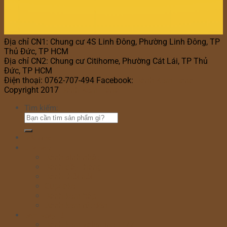
Địa chỉ CN1: Chung cư 4S Linh Đông, Phường Linh Đông, TP
Thủ Đức, TP HCM
Địa chỉ CN2: Chung cư Citihome, Phường Cát Lái, TP Thủ
Đức, TP HCM
Điện thoại: 0762-707-494 Facebook:
Bánh Kem Hana
Copyright 2017
Bánh Kem Hana
Tìm kiếm:
Home
Cửa hàng
Bánh sinh nhật
Bánh đầy tháng
Bánh thôi nôi
Cupcake
Bánh kem bắp
Bánh kem rút tiền
Bánh Ngày Lễ
Bánh kem valentine 14/2