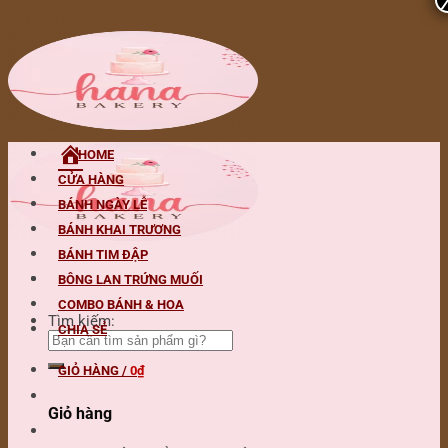
Skip to content
HOME
CỬA HÀNG
BÁNH NGÀY LỄ
BÁNH KHAI TRƯƠNG
BÁNH TIM ĐẬP
BÔNG LAN TRỨNG MUỐI
COMBO BÁNH & HOA
Tìm kiếm:
CHIA SẺ
GIỎ HÀNG /
0
₫
Giỏ hàng