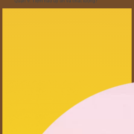
Quận 9: Tiệm nào uy tín và chất lượng?