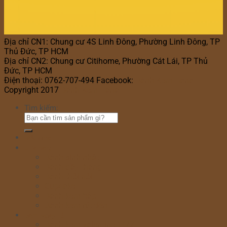
Địa chỉ CN1: Chung cư 4S Linh Đông, Phường Linh Đông, TP
Thủ Đức, TP HCM
Địa chỉ CN2: Chung cư Citihome, Phường Cát Lái, TP Thủ
Đức, TP HCM
Điện thoại: 0762-707-494 Facebook:
Bánh Kem Hana
Copyright 2017
Bánh Kem Hana
Tìm kiếm:
Home
Cửa hàng
Bánh sinh nhật
Bánh đầy tháng
Bánh thôi nôi
Cupcake
Bánh kem bắp
Bánh kem rút tiền
Bánh Ngày Lễ
Bánh kem valentine 14/2