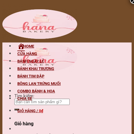
Skip to content
HOME
CỬA HÀNG
BÁNH NGÀY LỄ
BÁNH KHAI TRƯƠNG
BÁNH TIM ĐẬP
BÔNG LAN TRỨNG MUỐI
COMBO BÁNH & HOA
Tìm kiếm:
CHIA SẺ
GIỎ HÀNG /
0
₫
Giỏ hàng