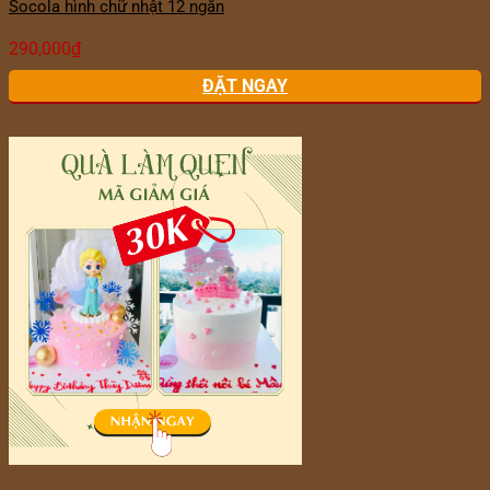
Socola hình chữ nhật 12 ngăn
290,000
₫
ĐẶT NGAY