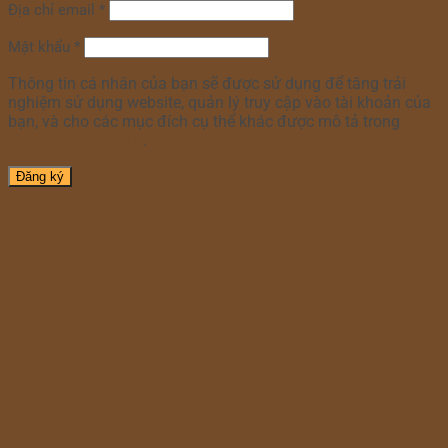
Địa chỉ email
*
Mật khẩu
*
Thông tin cá nhân của bạn sẽ được sử dụng để tăng trải
nghiệm sử dụng website, quản lý truy cập vào tài khoản của
bạn, và cho các mục đích cụ thể khác được mô tả trong
chính sách riêng tư
.
Đăng ký