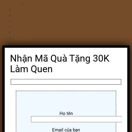
Bánh kỷ niệm ngày cưới
Bánh khai trương
Bánh tim đập
Bông Lan Trứng Muối
Combo Bánh & Hoa
Chia sẻ
Đăng nhập
Nhận Mã Quà Tặng 30K
Làm Quen
Họ tên
Email của bạn