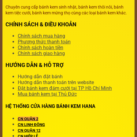
Chuyên cung cấp bánh kem sinh nhật, bánh kem thôi nôi, bánh
kem tiệc cưới, bánh kem mừng thọ cùng các loại bánh kem khác.
CHÍNH SÁCH & ĐIỀU KHOẢN
Chính sách mua hàng
Phương thức thanh toán
Chính sách hoàn tiền
Chính sách giao hàng
HƯỚNG DẪN & HỖ TRỢ
Hướng dẫn đặt bánh
Hướng dẫn thanh toán trên website
Đặt bánh kem đám cưới tại TP Hồ Chí Minh
Mua bánh kem tại Thủ Đức
HỆ THỐNG CỬA HÀNG BÁNH KEM HANA
CN QUẬN 2
CN LINH ĐÔNG
CN QUẬN 12
CN HIỆP LỄ