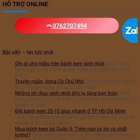
HỖ TRỢ ONLINE
0762707494
Bài viết – tin tức mới
Ghi gì cho ngầu trên bánh kem sinh nhật
Chức năng
bình luận bị tắt
ở Ghi gì cho ngầu trên bánh kem sinh
nhật
Truyện ngắn: Anna Cô Chủ Nhỏ
Chức năng bình luận bị
tắt
ở Truyện ngắn: Anna Cô Chủ Nhỏ
Những lời chúc sinh nhật độc lạ tặng bạn thân
Chức
năng bình luận bị tắt
ở Những lời chúc sinh nhật độc lạ
tặng bạn thân
Đặt bánh kem 20-10 giao nhanh ở TP Hồ Chí Minh
Chức năng bình luận bị tắt
ở Đặt bánh kem 20-10 giao
nhanh ở TP Hồ Chí Minh
Mua bánh kem tại Quận 9: Tiệm nào uy tín và chất
lượng?
Chức năng bình luận bị tắt
ở Mua bánh kem tại