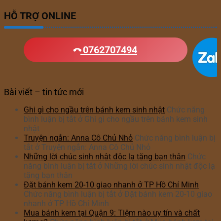
HỖ TRỢ ONLINE
0762707494
Bài viết – tin tức mới
Ghi gì cho ngầu trên bánh kem sinh nhật
Chức năng
bình luận bị tắt
ở Ghi gì cho ngầu trên bánh kem sinh
nhật
Truyện ngắn: Anna Cô Chủ Nhỏ
Chức năng bình luận bị
tắt
ở Truyện ngắn: Anna Cô Chủ Nhỏ
Những lời chúc sinh nhật độc lạ tặng bạn thân
Chức
năng bình luận bị tắt
ở Những lời chúc sinh nhật độc lạ
tặng bạn thân
Đặt bánh kem 20-10 giao nhanh ở TP Hồ Chí Minh
Chức năng bình luận bị tắt
ở Đặt bánh kem 20-10 giao
nhanh ở TP Hồ Chí Minh
Mua bánh kem tại Quận 9: Tiệm nào uy tín và chất