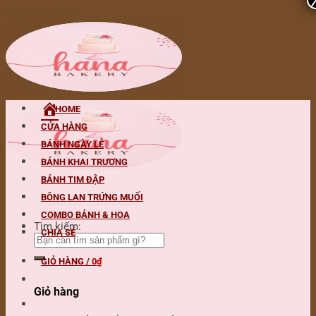
Skip to content
HOME
CỬA HÀNG
BÁNH NGÀY LỄ
BÁNH KHAI TRƯƠNG
BÁNH TIM ĐẬP
BÔNG LAN TRỨNG MUỐI
COMBO BÁNH & HOA
Tìm kiếm:
CHIA SẺ
GIỎ HÀNG /
0
₫
Giỏ hàng