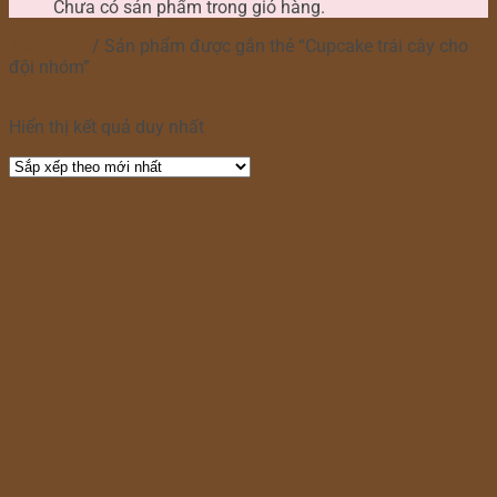
Chưa có sản phẩm trong giỏ hàng.
Trang chủ
/
Sản phẩm được gắn thẻ “Cupcake trái cây cho
đội nhóm”
Lọc
Hiển thị kết quả duy nhất