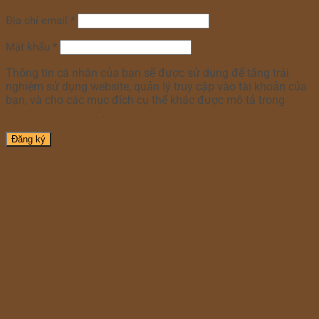
Địa chỉ email
*
Mật khẩu
*
Thông tin cá nhân của bạn sẽ được sử dụng để tăng trải
nghiệm sử dụng website, quản lý truy cập vào tài khoản của
bạn, và cho các mục đích cụ thể khác được mô tả trong
chính sách riêng tư
.
Đăng ký