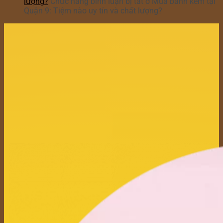
lượng?
Chức năng bình luận bị tắt
ở Mua bánh kem tại
Quận 9: Tiệm nào uy tín và chất lượng?