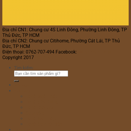
Địa chỉ CN1: Chung cư 4S Linh Đông, Phường Linh Đông, TP
Thủ Đức, TP HCM
Địa chỉ CN2: Chung cư Citihome, Phường Cát Lái, TP Thủ
Đức, TP HCM
Điện thoại: 0762-707-494 Facebook:
Bánh Kem Hana
Copyright 2017
Bánh Kem Hana
Tìm kiếm:
Home
Cửa hàng
Bánh sinh nhật
Bánh đầy tháng
Bánh thôi nôi
Cupcake
Bánh kem bắp
Bánh kem rút tiền
Bánh Ngày Lễ