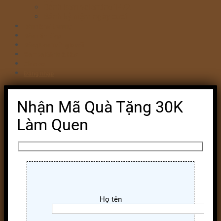
Bánh kem valentine 14/2
Bánh kỷ niệm ngày cưới
Bánh khai trương
Bánh tim đập
Bông Lan Trứng Muối
Combo Bánh & Hoa
Chia sẻ
Đăng nhập
Nhận Mã Quà Tặng 30K
Làm Quen
Họ tên