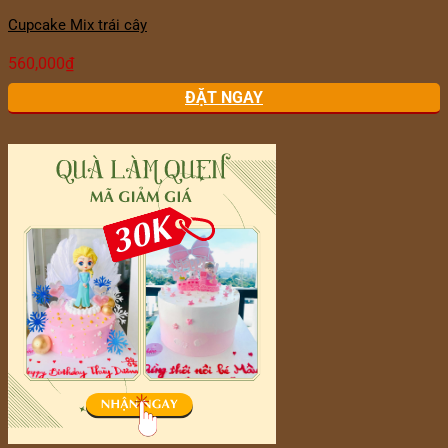
Cupcake Mix trái cây
560,000
₫
ĐẶT NGAY