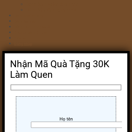
Bánh kem valentine 14/2
Bánh kỷ niệm ngày cưới
Bánh khai trương
Bánh tim đập
Bông Lan Trứng Muối
Combo Bánh & Hoa
Chia sẻ
Đăng nhập
Nhận Mã Quà Tặng 30K
Làm Quen
Họ tên