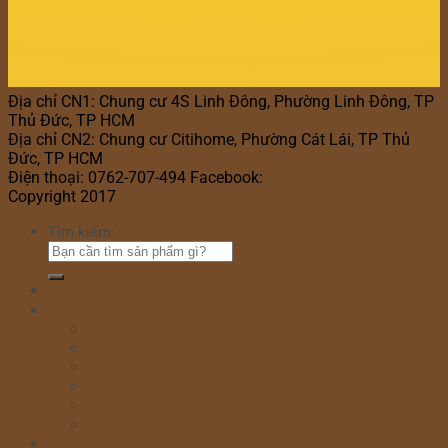
Địa chỉ CN1: Chung cư 4S Linh Đông, Phường Linh Đông, TP
Thủ Đức, TP HCM
Địa chỉ CN2: Chung cư Citihome, Phường Cát Lái, TP Thủ
Đức, TP HCM
Điện thoại: 0762-707-494 Facebook:
Bánh Kem Hana
Copyright 2017
Bánh Kem Hana
Tìm kiếm:
Home
Cửa hàng
Bánh sinh nhật
Bánh đầy tháng
Bánh thôi nôi
Cupcake
Bánh kem bắp
Bánh kem rút tiền
Bánh Ngày Lễ