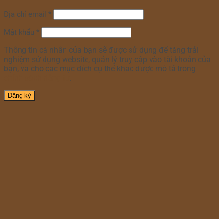
Địa chỉ email
*
Mật khẩu
*
Thông tin cá nhân của bạn sẽ được sử dụng để tăng trải
nghiệm sử dụng website, quản lý truy cập vào tài khoản của
bạn, và cho các mục đích cụ thể khác được mô tả trong
chính sách riêng tư
.
Đăng ký