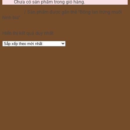
Chưa có sản phẩm trong giỏ hàng.
Trang chủ
/
Sản phẩm được gắn thẻ “Bông lan trứng muối
hình bia”
Lọc
Hiển thị kết quả duy nhất