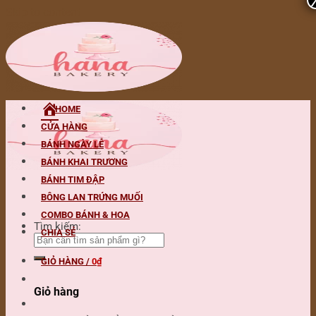
Skip to content
HOME
CỬA HÀNG
BÁNH NGÀY LỄ
BÁNH KHAI TRƯƠNG
BÁNH TIM ĐẬP
BÔNG LAN TRỨNG MUỐI
COMBO BÁNH & HOA
Tìm kiếm:
CHIA SẺ
GIỎ HÀNG /
0
₫
Giỏ hàng