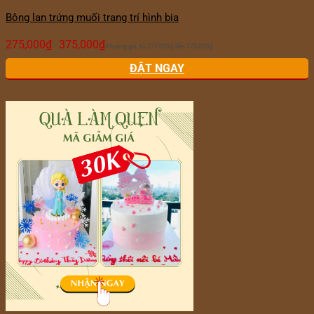
Bông lan trứng muối trang trí hình bia
275,000
₫
375,000
₫
–
Khoảng giá: từ 275,000₫ đến 375,000₫
ĐẶT NGAY