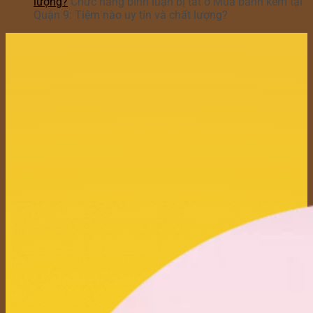
lượng?
Chức năng bình luận bị tắt
ở Mua bánh kem tại
Quận 9: Tiệm nào uy tín và chất lượng?