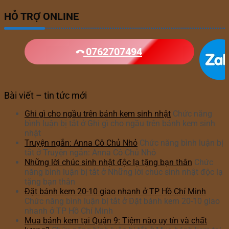
HỖ TRỢ ONLINE
0762707494
Bài viết – tin tức mới
Ghi gì cho ngầu trên bánh kem sinh nhật
Chức năng
bình luận bị tắt
ở Ghi gì cho ngầu trên bánh kem sinh
nhật
Truyện ngắn: Anna Cô Chủ Nhỏ
Chức năng bình luận bị
tắt
ở Truyện ngắn: Anna Cô Chủ Nhỏ
Những lời chúc sinh nhật độc lạ tặng bạn thân
Chức
năng bình luận bị tắt
ở Những lời chúc sinh nhật độc lạ
tặng bạn thân
Đặt bánh kem 20-10 giao nhanh ở TP Hồ Chí Minh
Chức năng bình luận bị tắt
ở Đặt bánh kem 20-10 giao
nhanh ở TP Hồ Chí Minh
Mua bánh kem tại Quận 9: Tiệm nào uy tín và chất