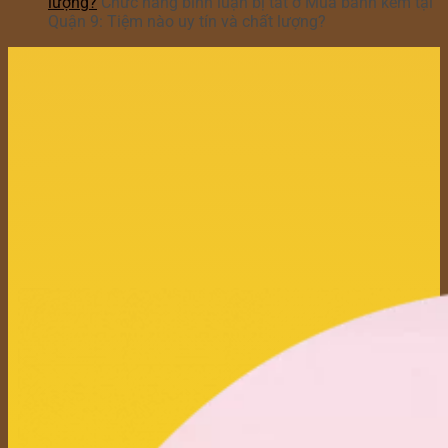
lượng?
Chức năng bình luận bị tắt
ở Mua bánh kem tại
Quận 9: Tiệm nào uy tín và chất lượng?