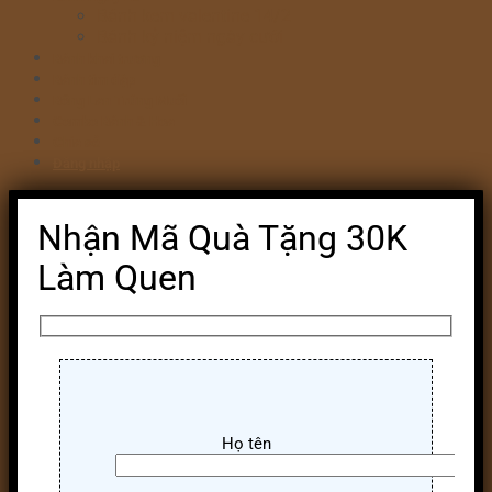
Bánh kem valentine 14/2
Bánh kỷ niệm ngày cưới
Bánh khai trương
Bánh tim đập
Bông Lan Trứng Muối
Combo Bánh & Hoa
Chia sẻ
Đăng nhập
Nhận Mã Quà Tặng 30K
Làm Quen
Họ tên