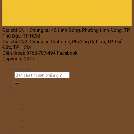
Địa chỉ CN1: Chung cư 4S Linh Đông, Phường Linh Đông, TP
Thủ Đức, TP HCM
Địa chỉ CN2: Chung cư Citihome, Phường Cát Lái, TP Thủ
Đức, TP HCM
Điện thoại: 0762-707-494 Facebook:
Bánh Kem Hana
Copyright 2017
Bánh Kem Hana
Tìm kiếm:
Home
Cửa hàng
Bánh sinh nhật
Bánh đầy tháng
Bánh thôi nôi
Cupcake
Bánh kem bắp
Bánh kem rút tiền
Bánh Ngày Lễ