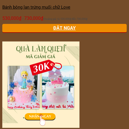
Bánh bông lan trứng muối chữ Love
530,000
₫
730,000
₫
–
Khoảng giá: từ 530,000₫ đến 730,000₫
ĐẶT NGAY