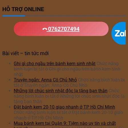
HỖ TRỢ ONLINE
0762707494
Bài viết – tin tức mới
Ghi gì cho ngầu trên bánh kem sinh nhật
Chức năng
bình luận bị tắt
ở Ghi gì cho ngầu trên bánh kem sinh
nhật
Truyện ngắn: Anna Cô Chủ Nhỏ
Chức năng bình luận bị
tắt
ở Truyện ngắn: Anna Cô Chủ Nhỏ
Những lời chúc sinh nhật độc lạ tặng bạn thân
Chức
năng bình luận bị tắt
ở Những lời chúc sinh nhật độc lạ
tặng bạn thân
Đặt bánh kem 20-10 giao nhanh ở TP Hồ Chí Minh
Chức năng bình luận bị tắt
ở Đặt bánh kem 20-10 giao
nhanh ở TP Hồ Chí Minh
Mua bánh kem tại Quận 9: Tiệm nào uy tín và chất