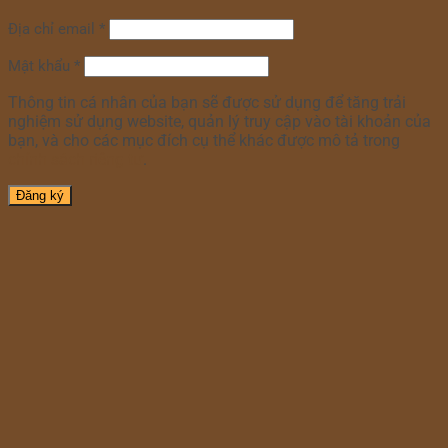
Địa chỉ email
*
Mật khẩu
*
Thông tin cá nhân của bạn sẽ được sử dụng để tăng trải
nghiệm sử dụng website, quản lý truy cập vào tài khoản của
bạn, và cho các mục đích cụ thể khác được mô tả trong
chính sách riêng tư
.
Đăng ký