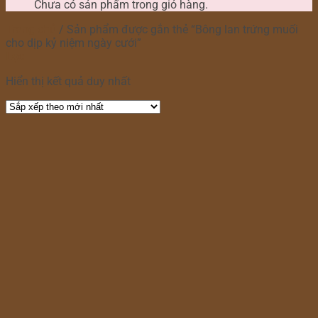
Chưa có sản phẩm trong giỏ hàng.
Trang chủ
/
Sản phẩm được gắn thẻ “Bông lan trứng muối
cho dịp kỷ niệm ngày cưới”
Lọc
Hiển thị kết quả duy nhất