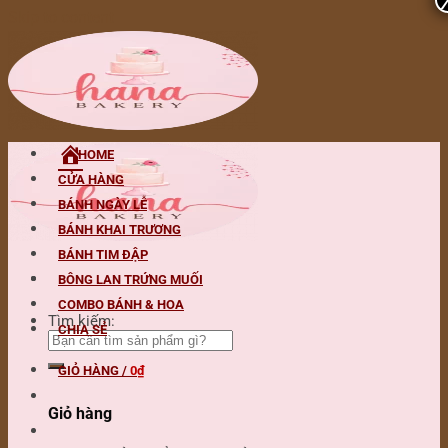
Skip to content
HOME
CỬA HÀNG
BÁNH NGÀY LỄ
BÁNH KHAI TRƯƠNG
BÁNH TIM ĐẬP
BÔNG LAN TRỨNG MUỐI
COMBO BÁNH & HOA
Tìm kiếm:
CHIA SẺ
GIỎ HÀNG /
0
₫
Giỏ hàng