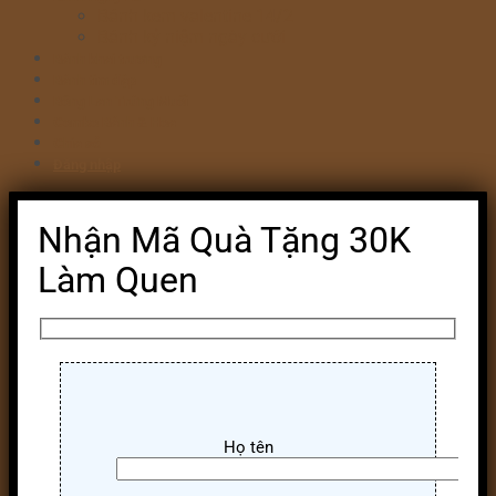
Bánh kem valentine 14/2
Bánh kỷ niệm ngày cưới
Bánh khai trương
Bánh tim đập
Bông Lan Trứng Muối
Combo Bánh & Hoa
Chia sẻ
Đăng nhập
Nhận Mã Quà Tặng 30K
Làm Quen
Họ tên