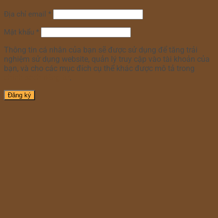
Địa chỉ email
*
Mật khẩu
*
Thông tin cá nhân của bạn sẽ được sử dụng để tăng trải
nghiệm sử dụng website, quản lý truy cập vào tài khoản của
bạn, và cho các mục đích cụ thể khác được mô tả trong
chính sách riêng tư
.
Đăng ký