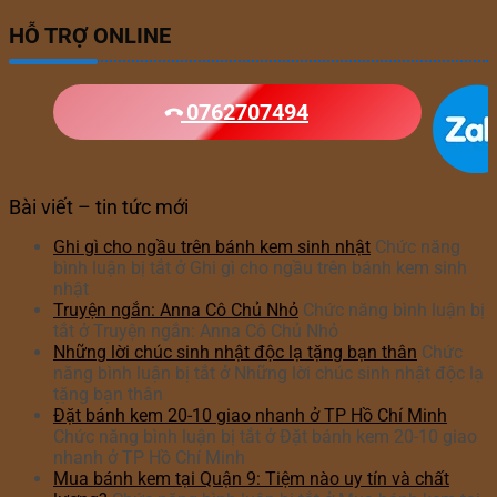
HỖ TRỢ ONLINE
0762707494
Bài viết – tin tức mới
Ghi gì cho ngầu trên bánh kem sinh nhật
Chức năng
bình luận bị tắt
ở Ghi gì cho ngầu trên bánh kem sinh
nhật
Truyện ngắn: Anna Cô Chủ Nhỏ
Chức năng bình luận bị
tắt
ở Truyện ngắn: Anna Cô Chủ Nhỏ
Những lời chúc sinh nhật độc lạ tặng bạn thân
Chức
năng bình luận bị tắt
ở Những lời chúc sinh nhật độc lạ
tặng bạn thân
Đặt bánh kem 20-10 giao nhanh ở TP Hồ Chí Minh
Chức năng bình luận bị tắt
ở Đặt bánh kem 20-10 giao
nhanh ở TP Hồ Chí Minh
Mua bánh kem tại Quận 9: Tiệm nào uy tín và chất