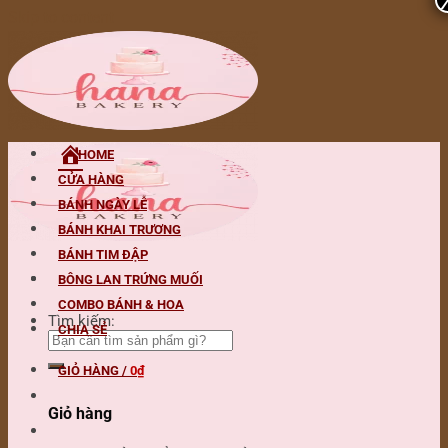
Skip to content
HOME
CỬA HÀNG
BÁNH NGÀY LỄ
BÁNH KHAI TRƯƠNG
BÁNH TIM ĐẬP
BÔNG LAN TRỨNG MUỐI
COMBO BÁNH & HOA
Tìm kiếm:
CHIA SẺ
GIỎ HÀNG /
0
₫
Giỏ hàng