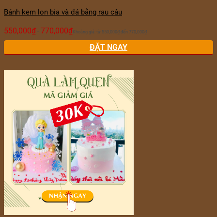
Bánh kem lon bia và đá bằng rau câu
550,000
₫
770,000
₫
–
Khoảng giá: từ 550,000₫ đến 770,000₫
ĐẶT NGAY