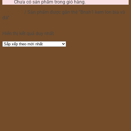
Chưa có sản phẩm trong giỏ hàng.
Trang chủ
/
Sản phẩm được gắn thẻ “Bnah1 kem lon bia và
đá”
Lọc
Hiển thị kết quả duy nhất