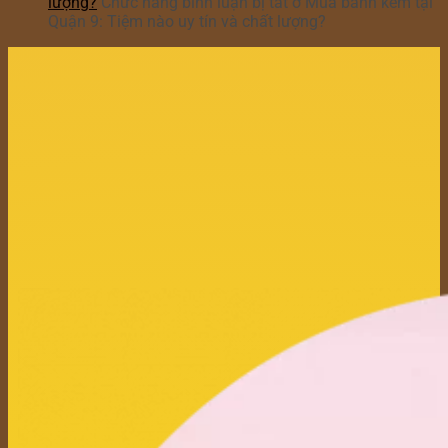
lượng?
Chức năng bình luận bị tắt
ở Mua bánh kem tại
Quận 9: Tiệm nào uy tín và chất lượng?