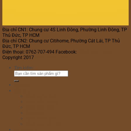
Địa chỉ CN1: Chung cư 4S Linh Đông, Phường Linh Đông, TP
Thủ Đức, TP HCM
Địa chỉ CN2: Chung cư Citihome, Phường Cát Lái, TP Thủ
Đức, TP HCM
Điện thoại: 0762-707-494 Facebook:
Bánh Kem Hana
Copyright 2017
Bánh Kem Hana
Tìm kiếm:
Home
Cửa hàng
Bánh sinh nhật
Bánh đầy tháng
Bánh thôi nôi
Cupcake
Bánh kem bắp
Bánh kem rút tiền
Bánh Ngày Lễ