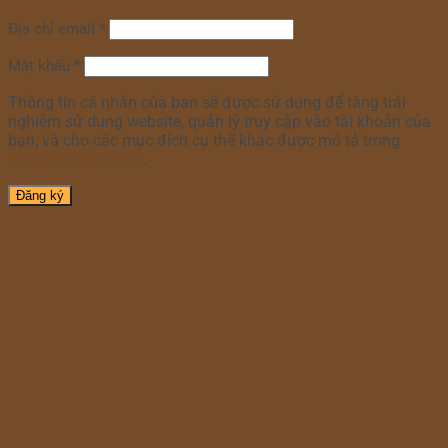
Địa chỉ email
*
Mật khẩu
*
Thông tin cá nhân của bạn sẽ được sử dụng để tăng trải
nghiệm sử dụng website, quản lý truy cập vào tài khoản của
bạn, và cho các mục đích cụ thể khác được mô tả trong
chính sách riêng tư
.
Đăng ký