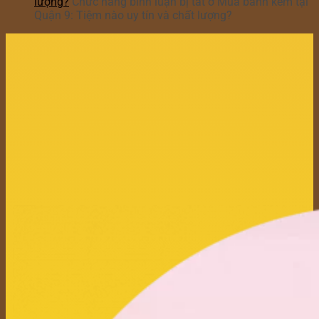
lượng?
Chức năng bình luận bị tắt
ở Mua bánh kem tại
Quận 9: Tiệm nào uy tín và chất lượng?