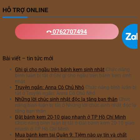
HỖ TRỢ ONLINE
0762707494
Bài viết – tin tức mới
Ghi gì cho ngầu trên bánh kem sinh nhật
Chức năng
bình luận bị tắt
ở Ghi gì cho ngầu trên bánh kem sinh
nhật
Truyện ngắn: Anna Cô Chủ Nhỏ
Chức năng bình luận bị
tắt
ở Truyện ngắn: Anna Cô Chủ Nhỏ
Những lời chúc sinh nhật độc lạ tặng bạn thân
Chức
năng bình luận bị tắt
ở Những lời chúc sinh nhật độc lạ
tặng bạn thân
Đặt bánh kem 20-10 giao nhanh ở TP Hồ Chí Minh
Chức năng bình luận bị tắt
ở Đặt bánh kem 20-10 giao
nhanh ở TP Hồ Chí Minh
Mua bánh kem tại Quận 9: Tiệm nào uy tín và chất