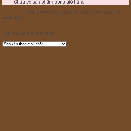
Chưa có sản phẩm trong giỏ hàng.
Trang chủ
/
Sản phẩm được gắn thẻ “Bánh kem xe hơi và
chai rượu”
Lọc
Hiển thị kết quả duy nhất