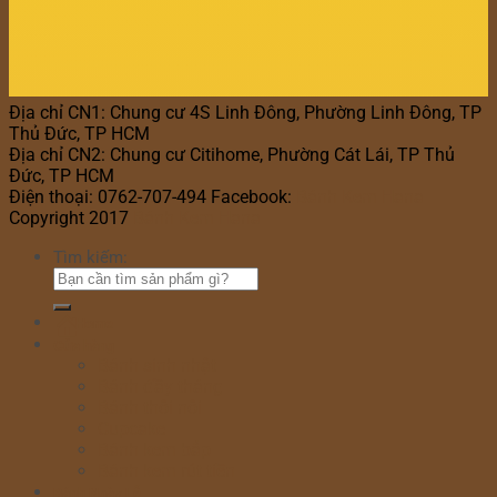
Địa chỉ CN1: Chung cư 4S Linh Đông, Phường Linh Đông, TP
Thủ Đức, TP HCM
Địa chỉ CN2: Chung cư Citihome, Phường Cát Lái, TP Thủ
Đức, TP HCM
Điện thoại: 0762-707-494 Facebook:
Bánh Kem Hana
Copyright 2017
Bánh Kem Hana
Tìm kiếm:
Home
Cửa hàng
Bánh sinh nhật
Bánh đầy tháng
Bánh thôi nôi
Cupcake
Bánh kem bắp
Bánh kem rút tiền
Bánh Ngày Lễ