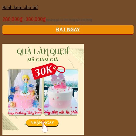
Bánh kem cho bố
280,000
₫
380,000
₫
–
Khoảng giá: từ 280,000₫ đến 380,000₫
ĐẶT NGAY