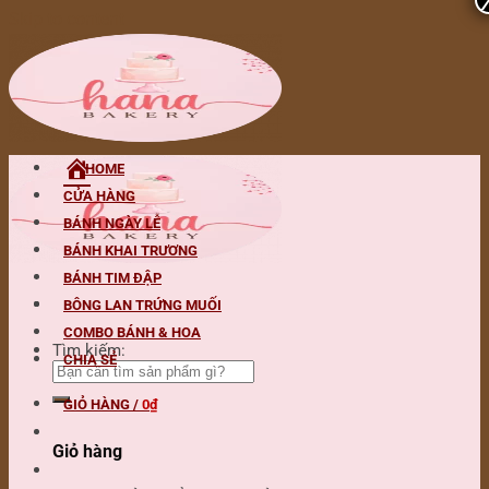
Skip to content
HOME
CỬA HÀNG
BÁNH NGÀY LỄ
BÁNH KHAI TRƯƠNG
BÁNH TIM ĐẬP
BÔNG LAN TRỨNG MUỐI
COMBO BÁNH & HOA
Tìm kiếm:
CHIA SẺ
GIỎ HÀNG /
0
₫
Giỏ hàng