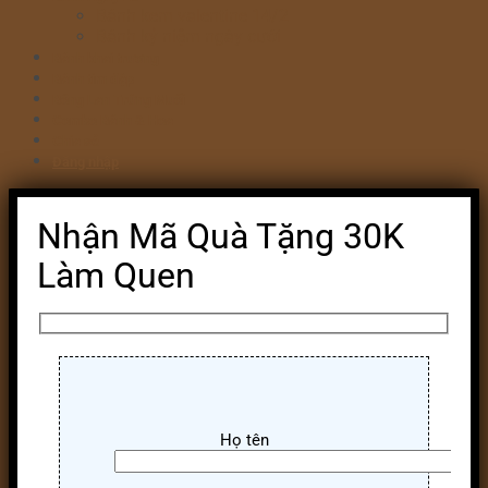
Bánh kem valentine 14/2
Bánh kỷ niệm ngày cưới
Bánh khai trương
Bánh tim đập
Bông Lan Trứng Muối
Combo Bánh & Hoa
Chia sẻ
Đăng nhập
Nhận Mã Quà Tặng 30K
Làm Quen
Họ tên