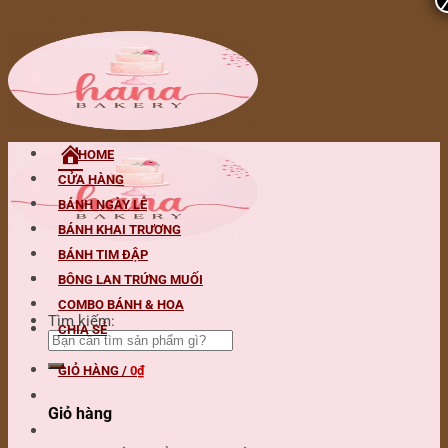
Skip to content
HOME
CỬA HÀNG
BÁNH NGÀY LỄ
BÁNH KHAI TRƯƠNG
BÁNH TIM ĐẬP
BÔNG LAN TRỨNG MUỐI
COMBO BÁNH & HOA
Tìm kiếm:
CHIA SẺ
GIỎ HÀNG /
0
₫
Giỏ hàng