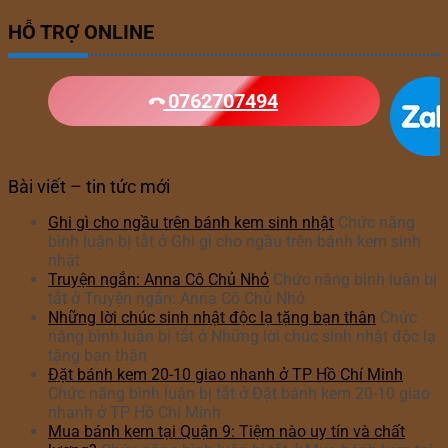
HỖ TRỢ ONLINE
0762707494
Bài viết – tin tức mới
Ghi gì cho ngầu trên bánh kem sinh nhật
Chức năng
bình luận bị tắt
ở Ghi gì cho ngầu trên bánh kem sinh
nhật
Truyện ngắn: Anna Cô Chủ Nhỏ
Chức năng bình luận bị
tắt
ở Truyện ngắn: Anna Cô Chủ Nhỏ
Những lời chúc sinh nhật độc lạ tặng bạn thân
Chức
năng bình luận bị tắt
ở Những lời chúc sinh nhật độc lạ
tặng bạn thân
Đặt bánh kem 20-10 giao nhanh ở TP Hồ Chí Minh
Chức năng bình luận bị tắt
ở Đặt bánh kem 20-10 giao
nhanh ở TP Hồ Chí Minh
Mua bánh kem tại Quận 9: Tiệm nào uy tín và chất