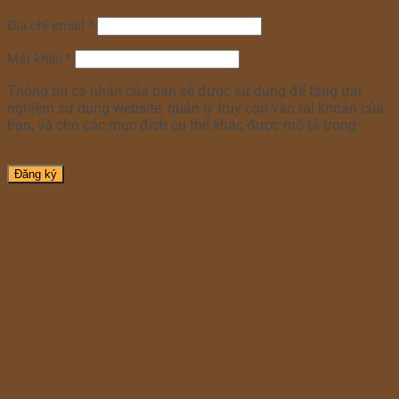
Địa chỉ email
*
Mật khẩu
*
Thông tin cá nhân của bạn sẽ được sử dụng để tăng trải
nghiệm sử dụng website, quản lý truy cập vào tài khoản của
bạn, và cho các mục đích cụ thể khác được mô tả trong
chính sách riêng tư
.
Đăng ký