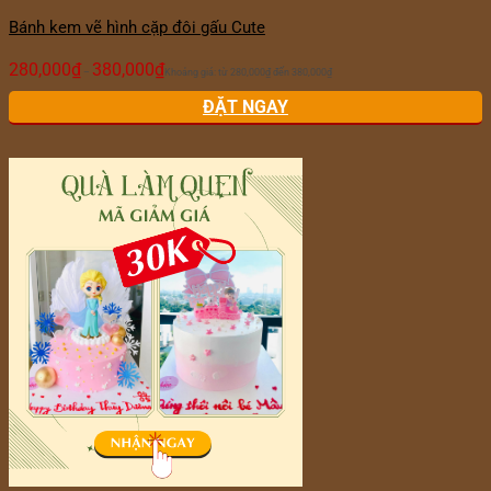
Bánh kem vẽ hình cặp đôi gấu Cute
280,000
₫
380,000
₫
–
Khoảng giá: từ 280,000₫ đến 380,000₫
ĐẶT NGAY