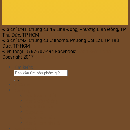
Địa chỉ CN1: Chung cư 4S Linh Đông, Phường Linh Đông, TP
Thủ Đức, TP HCM
Địa chỉ CN2: Chung cư Citihome, Phường Cát Lái, TP Thủ
Đức, TP HCM
Điện thoại: 0762-707-494 Facebook:
Bánh Kem Hana
Copyright 2017
Bánh Kem Hana
Tìm kiếm:
Home
Cửa hàng
Bánh sinh nhật
Bánh đầy tháng
Bánh thôi nôi
Cupcake
Bánh kem bắp
Bánh kem rút tiền
Bánh Ngày Lễ