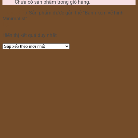
Chưa có sản phẩm trong giỏ hàng.
Trang chủ
/
Sản phẩm được gắn thẻ “Bánh kem vẽ hình
Minimalist”
Lọc
Hiển thị kết quả duy nhất