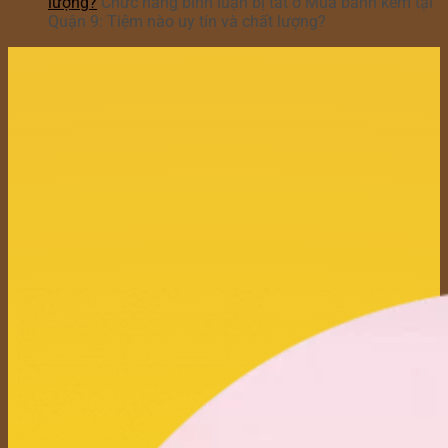
lượng?
Chức năng bình luận bị tắt
ở Mua bánh kem tại
Quận 9: Tiệm nào uy tín và chất lượng?