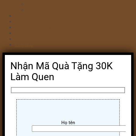
Bánh kem valentine 14/2
Bánh kỷ niệm ngày cưới
Bánh khai trương
Bánh tim đập
Bông Lan Trứng Muối
Combo Bánh & Hoa
Chia sẻ
Đăng nhập
Nhận Mã Quà Tặng 30K
Làm Quen
Họ tên