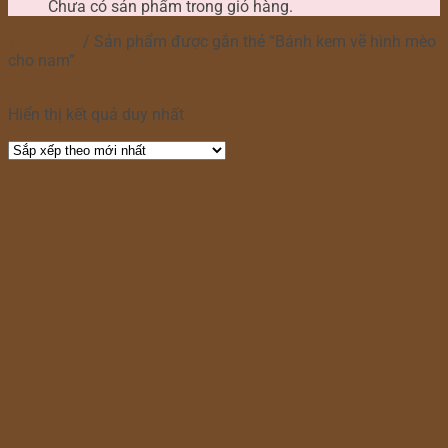
Chưa có sản phẩm trong giỏ hàng.
Trang chủ
/
Sản phẩm được gắn thẻ “Bánh kem vẽ hình mèo
cho nam”
Lọc
Hiển thị kết quả duy nhất