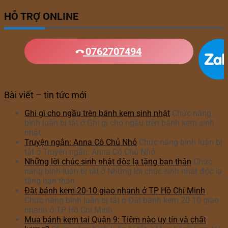
HỖ TRỢ ONLINE
0762707494
Bài viết – tin tức mới
Ghi gì cho ngầu trên bánh kem sinh nhật
Chức năng
bình luận bị tắt
ở Ghi gì cho ngầu trên bánh kem sinh
nhật
Truyện ngắn: Anna Cô Chủ Nhỏ
Chức năng bình luận bị
tắt
ở Truyện ngắn: Anna Cô Chủ Nhỏ
Những lời chúc sinh nhật độc lạ tặng bạn thân
Chức
năng bình luận bị tắt
ở Những lời chúc sinh nhật độc lạ
tặng bạn thân
Đặt bánh kem 20-10 giao nhanh ở TP Hồ Chí Minh
Chức năng bình luận bị tắt
ở Đặt bánh kem 20-10 giao
nhanh ở TP Hồ Chí Minh
Mua bánh kem tại Quận 9: Tiệm nào uy tín và chất