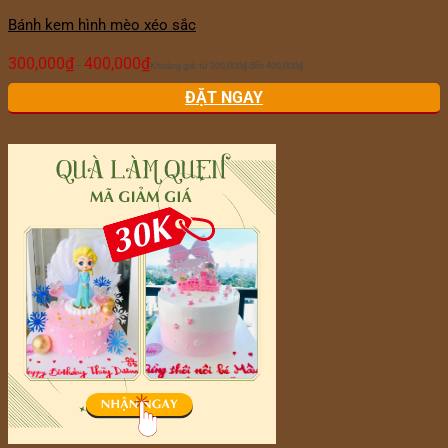
Bánh kem hình mèo xéo sắc
300,000
₫
400,000
₫
–
Khoảng giá: từ 300,000₫ đến 400,000₫
ĐẶT NGAY