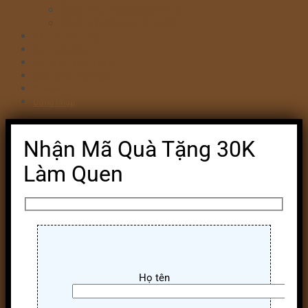
Bánh kem valentine 14/2
Bánh kỷ niệm ngày cưới
Bánh khai trương
Bánh tim đập
Bông Lan Trứng Muối
Combo Bánh & Hoa
Chia sẻ
Đăng nhập
Nhận Mã Quà Tặng 30K
Làm Quen
Họ tên