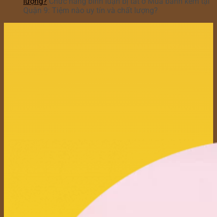
lượng?
Chức năng bình luận bị tắt
ở Mua bánh kem tại
Quận 9: Tiệm nào uy tín và chất lượng?