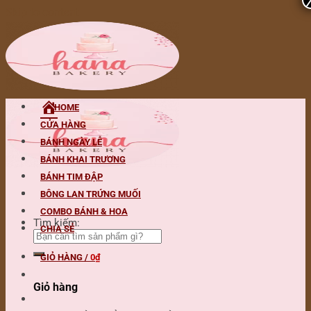
Skip to content
HOME
CỬA HÀNG
BÁNH NGÀY LỄ
BÁNH KHAI TRƯƠNG
BÁNH TIM ĐẬP
BÔNG LAN TRỨNG MUỐI
COMBO BÁNH & HOA
Tìm kiếm:
CHIA SẺ
GIỎ HÀNG /
0
₫
Giỏ hàng