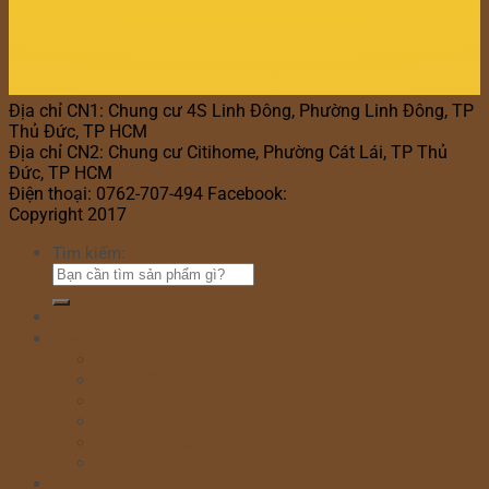
Địa chỉ CN1: Chung cư 4S Linh Đông, Phường Linh Đông, TP
Thủ Đức, TP HCM
Địa chỉ CN2: Chung cư Citihome, Phường Cát Lái, TP Thủ
Đức, TP HCM
Điện thoại: 0762-707-494 Facebook:
Bánh Kem Hana
Copyright 2017
Bánh Kem Hana
Tìm kiếm:
Home
Cửa hàng
Bánh sinh nhật
Bánh đầy tháng
Bánh thôi nôi
Cupcake
Bánh kem bắp
Bánh kem rút tiền
Bánh Ngày Lễ