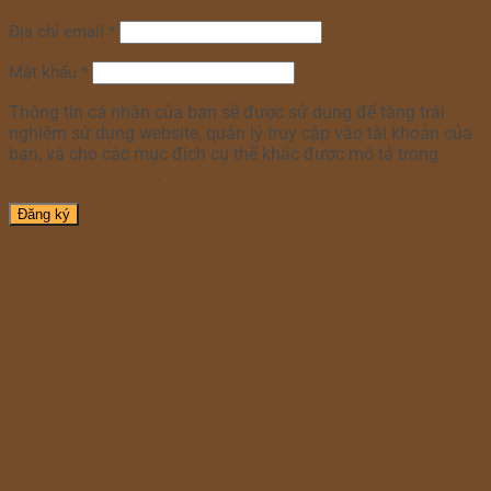
Địa chỉ email
*
Mật khẩu
*
Thông tin cá nhân của bạn sẽ được sử dụng để tăng trải
nghiệm sử dụng website, quản lý truy cập vào tài khoản của
bạn, và cho các mục đích cụ thể khác được mô tả trong
chính sách riêng tư
.
Đăng ký