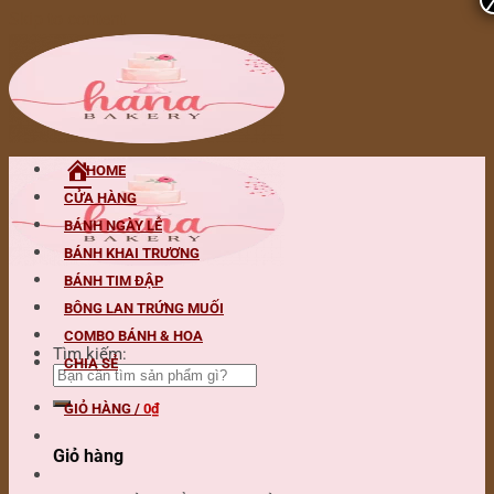
Skip to content
HOME
CỬA HÀNG
BÁNH NGÀY LỄ
BÁNH KHAI TRƯƠNG
BÁNH TIM ĐẬP
BÔNG LAN TRỨNG MUỐI
COMBO BÁNH & HOA
Tìm kiếm:
CHIA SẺ
GIỎ HÀNG /
0
₫
Giỏ hàng