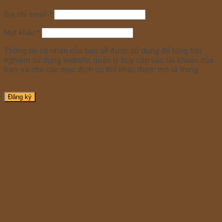
Địa chỉ email
*
Mật khẩu
*
Thông tin cá nhân của bạn sẽ được sử dụng để tăng trải
nghiệm sử dụng website, quản lý truy cập vào tài khoản của
bạn, và cho các mục đích cụ thể khác được mô tả trong
chính sách riêng tư
.
Đăng ký