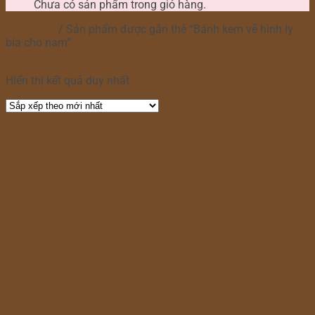
Chưa có sản phẩm trong giỏ hàng.
Trang chủ
/
Sản phẩm được gắn thẻ “Bánh kem vẽ hình ly
bia cho nam”
Lọc
Hiển thị kết quả duy nhất