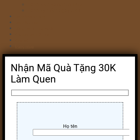
Bánh kem valentine 14/2
Bánh kỷ niệm ngày cưới
Bánh khai trương
Bánh tim đập
Bông Lan Trứng Muối
Combo Bánh & Hoa
Chia sẻ
Đăng nhập
Nhận Mã Quà Tặng 30K
Làm Quen
Họ tên