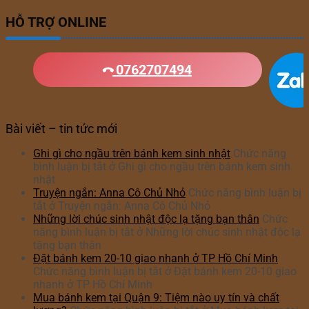
HỖ TRỢ ONLINE
0762707494
Bài viết – tin tức mới
Ghi gì cho ngầu trên bánh kem sinh nhật
Chức năng
bình luận bị tắt
ở Ghi gì cho ngầu trên bánh kem sinh
nhật
Truyện ngắn: Anna Cô Chủ Nhỏ
Chức năng bình luận bị
tắt
ở Truyện ngắn: Anna Cô Chủ Nhỏ
Những lời chúc sinh nhật độc lạ tặng bạn thân
Chức
năng bình luận bị tắt
ở Những lời chúc sinh nhật độc lạ
tặng bạn thân
Đặt bánh kem 20-10 giao nhanh ở TP Hồ Chí Minh
Chức năng bình luận bị tắt
ở Đặt bánh kem 20-10 giao
nhanh ở TP Hồ Chí Minh
Mua bánh kem tại Quận 9: Tiệm nào uy tín và chất