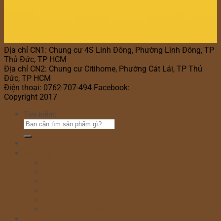
Địa chỉ CN1: Chung cư 4S Linh Đông, Phường Linh Đông, TP
Thủ Đức, TP HCM
Địa chỉ CN2: Chung cư Citihome, Phường Cát Lái, TP Thủ
Đức, TP HCM
Điện thoại: 0762-707-494 Facebook:
Bánh Kem Hana
Copyright 2017
Bánh Kem Hana
Tìm kiếm:
Home
Cửa hàng
Bánh sinh nhật
Bánh đầy tháng
Bánh thôi nôi
Cupcake
Bánh kem bắp
Bánh kem rút tiền
Bánh Ngày Lễ