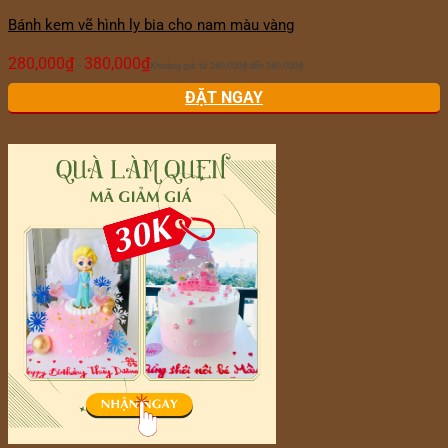
Bánh kem vẽ hình ly bia cho nam màu vàng
280,000
₫
380,000
₫
–
Khoảng giá: từ 280,000₫ đến 380,000₫
ĐẶT NGAY