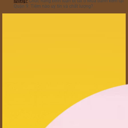
lượng?
Chức năng bình luận bị tắt
ở Mua bánh kem tại
Quận 9: Tiệm nào uy tín và chất lượng?