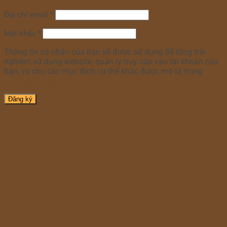
Địa chỉ email
*
Mật khẩu
*
Thông tin cá nhân của bạn sẽ được sử dụng để tăng trải
nghiệm sử dụng website, quản lý truy cập vào tài khoản của
bạn, và cho các mục đích cụ thể khác được mô tả trong
chính sách riêng tư
.
Đăng ký