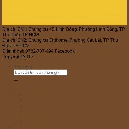
Địa chỉ CN1: Chung cư 4S Linh Đông, Phường Linh Đông, TP
Thủ Đức, TP HCM
Địa chỉ CN2: Chung cư Citihome, Phường Cát Lái, TP Thủ
Đức, TP HCM
Điện thoại: 0762-707-494 Facebook:
Bánh Kem Hana
Copyright 2017
Bánh Kem Hana
Tìm kiếm:
Home
Cửa hàng
Bánh sinh nhật
Bánh đầy tháng
Bánh thôi nôi
Cupcake
Bánh kem bắp
Bánh kem rút tiền
Bánh Ngày Lễ