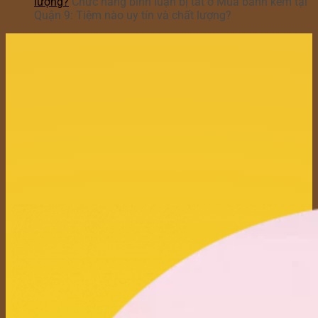
lượng?
Chức năng bình luận bị tắt
ở Mua bánh kem tại
Quận 9: Tiệm nào uy tín và chất lượng?