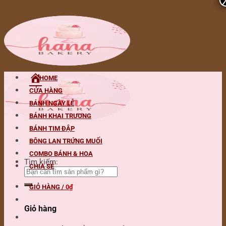
Skip to content
HOME
CỬA HÀNG
BÁNH NGÀY LỄ
BÁNH KHAI TRƯƠNG
BÁNH TIM ĐẬP
BÔNG LAN TRỨNG MUỐI
COMBO BÁNH & HOA
Tìm kiếm:
CHIA SẺ
GIỎ HÀNG /
0
₫
Giỏ hàng