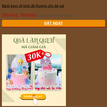
Bánh kem vẽ hình dễ thương cho bé gái
280,000
₫
380,000
₫
–
Khoảng giá: từ 280,000₫ đến 380,000₫
ĐẶT NGAY