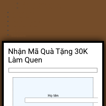
Bánh kem valentine 14/2
Bánh kỷ niệm ngày cưới
Bánh khai trương
Bánh tim đập
Bông Lan Trứng Muối
Combo Bánh & Hoa
Chia sẻ
Đăng nhập
Nhận Mã Quà Tặng 30K
Làm Quen
Họ tên