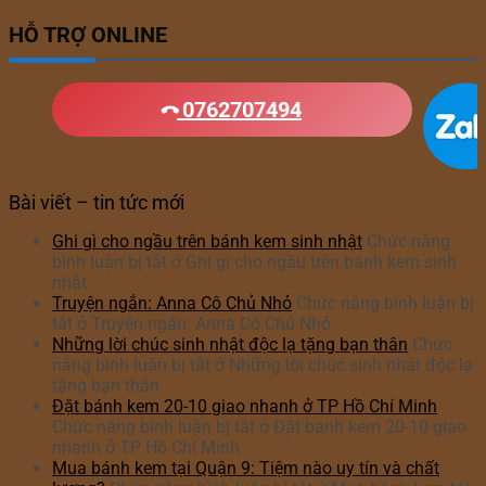
HỖ TRỢ ONLINE
0762707494
Bài viết – tin tức mới
Ghi gì cho ngầu trên bánh kem sinh nhật
Chức năng
bình luận bị tắt
ở Ghi gì cho ngầu trên bánh kem sinh
nhật
Truyện ngắn: Anna Cô Chủ Nhỏ
Chức năng bình luận bị
tắt
ở Truyện ngắn: Anna Cô Chủ Nhỏ
Những lời chúc sinh nhật độc lạ tặng bạn thân
Chức
năng bình luận bị tắt
ở Những lời chúc sinh nhật độc lạ
tặng bạn thân
Đặt bánh kem 20-10 giao nhanh ở TP Hồ Chí Minh
Chức năng bình luận bị tắt
ở Đặt bánh kem 20-10 giao
nhanh ở TP Hồ Chí Minh
Mua bánh kem tại Quận 9: Tiệm nào uy tín và chất