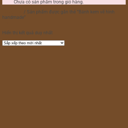
Chưa có sản phẩm trong giỏ hàng.
Trang chủ
/
Sản phẩm được gắn thẻ “Bánh kem vẽ hình
handmade”
Lọc
Hiển thị kết quả duy nhất