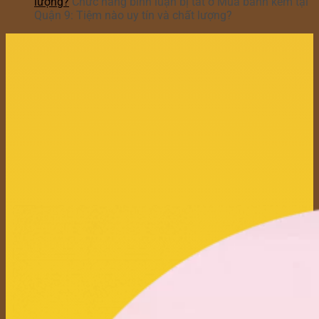
lượng?
Chức năng bình luận bị tắt
ở Mua bánh kem tại
Quận 9: Tiệm nào uy tín và chất lượng?