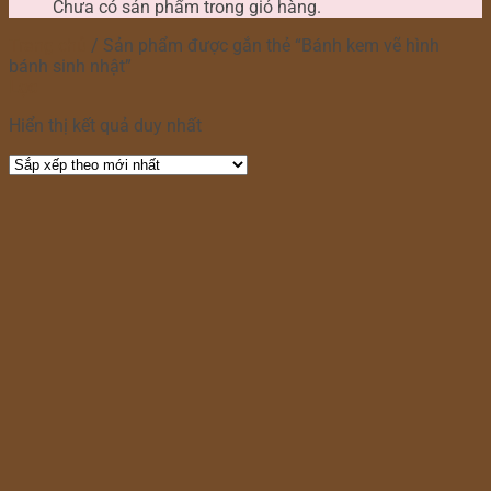
Chưa có sản phẩm trong giỏ hàng.
Trang chủ
/
Sản phẩm được gắn thẻ “Bánh kem vẽ hình
bánh sinh nhật”
Lọc
Hiển thị kết quả duy nhất