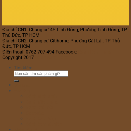
Địa chỉ CN1: Chung cư 4S Linh Đông, Phường Linh Đông, TP
Thủ Đức, TP HCM
Địa chỉ CN2: Chung cư Citihome, Phường Cát Lái, TP Thủ
Đức, TP HCM
Điện thoại: 0762-707-494 Facebook:
Bánh Kem Hana
Copyright 2017
Bánh Kem Hana
Tìm kiếm:
Home
Cửa hàng
Bánh sinh nhật
Bánh đầy tháng
Bánh thôi nôi
Cupcake
Bánh kem bắp
Bánh kem rút tiền
Bánh Ngày Lễ