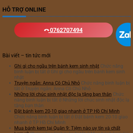
HỖ TRỢ ONLINE
0762707494
Bài viết – tin tức mới
Ghi gì cho ngầu trên bánh kem sinh nhật
Chức năng
bình luận bị tắt
ở Ghi gì cho ngầu trên bánh kem sinh
nhật
Truyện ngắn: Anna Cô Chủ Nhỏ
Chức năng bình luận bị
tắt
ở Truyện ngắn: Anna Cô Chủ Nhỏ
Những lời chúc sinh nhật độc lạ tặng bạn thân
Chức
năng bình luận bị tắt
ở Những lời chúc sinh nhật độc lạ
tặng bạn thân
Đặt bánh kem 20-10 giao nhanh ở TP Hồ Chí Minh
Chức năng bình luận bị tắt
ở Đặt bánh kem 20-10 giao
nhanh ở TP Hồ Chí Minh
Mua bánh kem tại Quận 9: Tiệm nào uy tín và chất