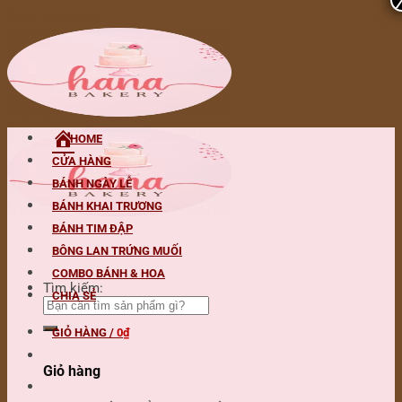
Skip to content
HOME
CỬA HÀNG
BÁNH NGÀY LỄ
BÁNH KHAI TRƯƠNG
BÁNH TIM ĐẬP
BÔNG LAN TRỨNG MUỐI
COMBO BÁNH & HOA
Tìm kiếm:
CHIA SẺ
GIỎ HÀNG /
0
₫
Giỏ hàng