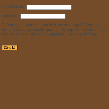
Địa chỉ email
*
Mật khẩu
*
Thông tin cá nhân của bạn sẽ được sử dụng để tăng trải
nghiệm sử dụng website, quản lý truy cập vào tài khoản của
bạn, và cho các mục đích cụ thể khác được mô tả trong
chính sách riêng tư
.
Đăng ký