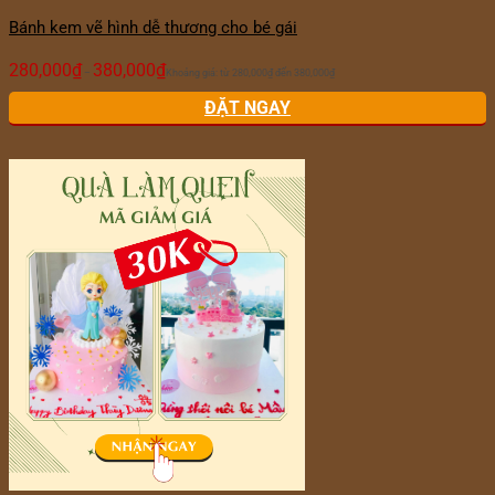
Bánh kem vẽ hình dễ thương cho bé gái
280,000
₫
380,000
₫
–
Khoảng giá: từ 280,000₫ đến 380,000₫
ĐẶT NGAY