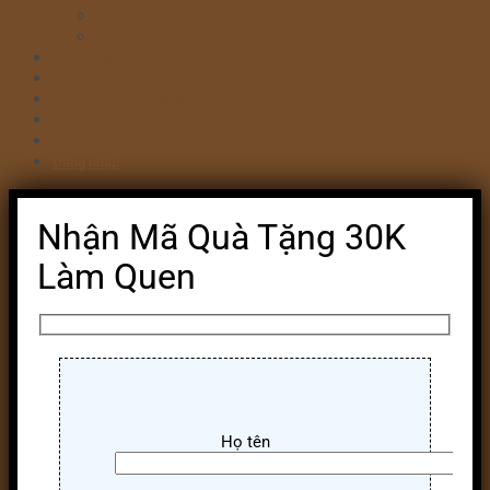
Bánh kem valentine 14/2
Bánh kỷ niệm ngày cưới
Bánh khai trương
Bánh tim đập
Bông Lan Trứng Muối
Combo Bánh & Hoa
Chia sẻ
Đăng nhập
Nhận Mã Quà Tặng 30K
Làm Quen
Họ tên