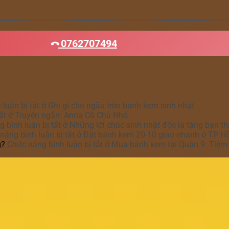
0762707494
luận bị tắt
ở Ghi gì cho ngầu trên bánh kem sinh nhật
ắt
ở Truyện ngắn: Anna Cô Chủ Nhỏ
 bình luận bị tắt
ở Những lời chúc sinh nhật độc lạ tặng bạn t
năng bình luận bị tắt
ở Đặt bánh kem 20-10 giao nhanh ở TP H
g?
Chức năng bình luận bị tắt
ở Mua bánh kem tại Quận 9: Tiệm 