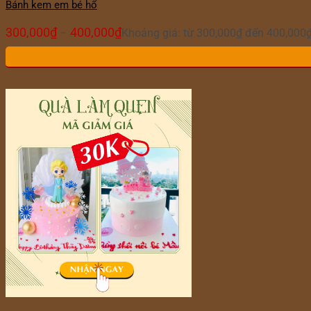
Bánh kem em bé hổ
300,000
₫
400,000
₫
–
Khoảng giá: từ 300,000₫ đến 400,000