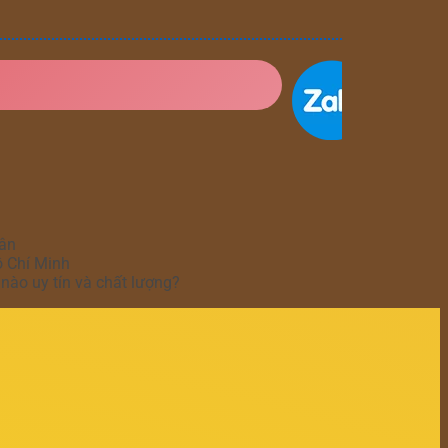
hân
ồ Chí Minh
nào uy tín và chất lượng?