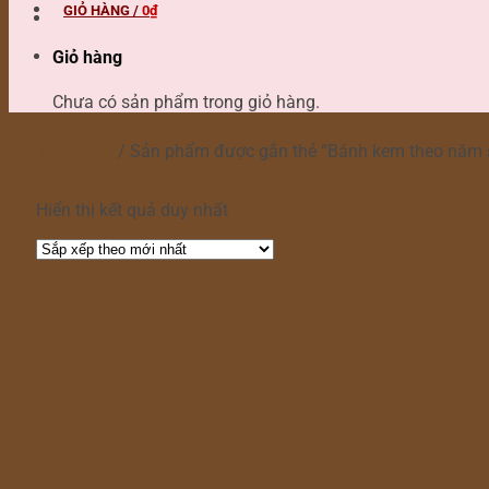
GIỎ HÀNG /
0
₫
Giỏ hàng
Chưa có sản phẩm trong giỏ hàng.
Trang chủ
/
Sản phẩm được gắn thẻ “Bánh kem theo năm s
Lọc
Hiển thị kết quả duy nhất