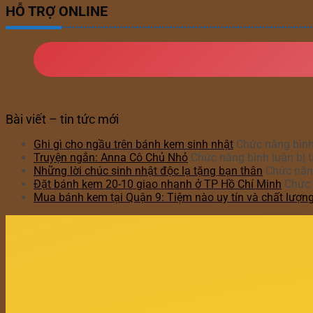
HỖ TRỢ ONLINE
Bài viết – tin tức mới
Ghi gì cho ngầu trên bánh kem sinh nhật
Chức năng bình 
Truyện ngắn: Anna Cô Chủ Nhỏ
Chức năng bình luận bị t
Những lời chúc sinh nhật độc lạ tặng bạn thân
Chức năng
Đặt bánh kem 20-10 giao nhanh ở TP Hồ Chí Minh
Chức 
Mua bánh kem tại Quận 9: Tiệm nào uy tín và chất lượn