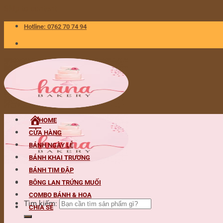
Skip to content
Hotline: 0762 70 74 94
HOME
CỬA HÀNG
BÁNH NGÀY LỄ
BÁNH KHAI TRƯƠNG
BÁNH TIM ĐẬP
BÔNG LAN TRỨNG MUỐI
COMBO BÁNH & HOA
Tìm kiếm:
CHIA SẺ