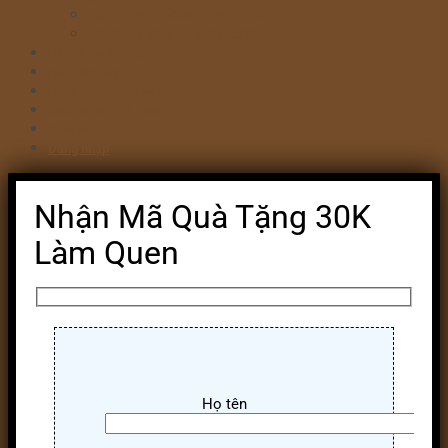
Bánh kem valentine 14/2
Bánh kỷ niệm ngày cưới
Bánh khai trương
Bánh tim đập
Bông Lan Trứng Muối
Combo Bánh & Hoa
Chia sẻ
Đăng nhập
Nhận Mã Quà Tặng 30K
Làm Quen
Họ tên