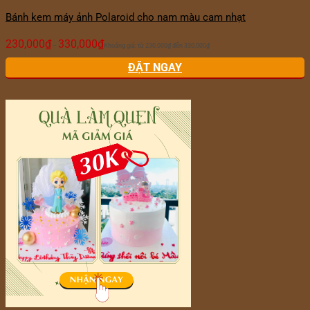
Bánh kem máy ảnh Polaroid cho nam màu cam nhạt
230,000
₫
330,000
₫
–
Khoảng giá: từ 230,000₫ đến 330,000₫
ĐẶT NGAY