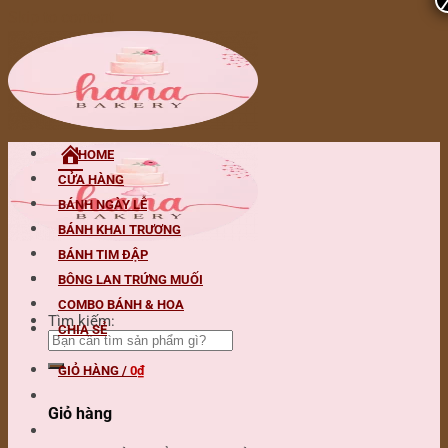
Skip to content
HOME
CỬA HÀNG
BÁNH NGÀY LỄ
BÁNH KHAI TRƯƠNG
BÁNH TIM ĐẬP
BÔNG LAN TRỨNG MUỐI
COMBO BÁNH & HOA
Tìm kiếm:
CHIA SẺ
GIỎ HÀNG /
0
₫
Giỏ hàng