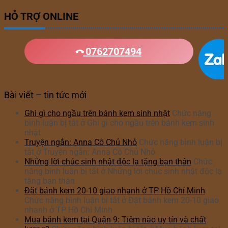
HỖ TRỢ ONLINE
0762707494
Bài viết – tin tức mới
Ghi gì cho ngầu trên bánh kem sinh nhật
Chức năng
bình luận bị tắt
ở Ghi gì cho ngầu trên bánh kem sinh
nhật
Truyện ngắn: Anna Cô Chủ Nhỏ
Chức năng bình luận bị
tắt
ở Truyện ngắn: Anna Cô Chủ Nhỏ
Những lời chúc sinh nhật độc lạ tặng bạn thân
Chức
năng bình luận bị tắt
ở Những lời chúc sinh nhật độc lạ
tặng bạn thân
Đặt bánh kem 20-10 giao nhanh ở TP Hồ Chí Minh
Chức năng bình luận bị tắt
ở Đặt bánh kem 20-10 giao
nhanh ở TP Hồ Chí Minh
Mua bánh kem tại Quận 9: Tiệm nào uy tín và chất