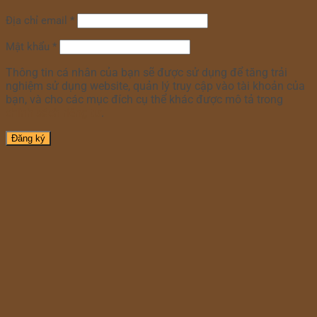
Địa chỉ email
*
Mật khẩu
*
Thông tin cá nhân của bạn sẽ được sử dụng để tăng trải
nghiệm sử dụng website, quản lý truy cập vào tài khoản của
bạn, và cho các mục đích cụ thể khác được mô tả trong
chính sách riêng tư
.
Đăng ký