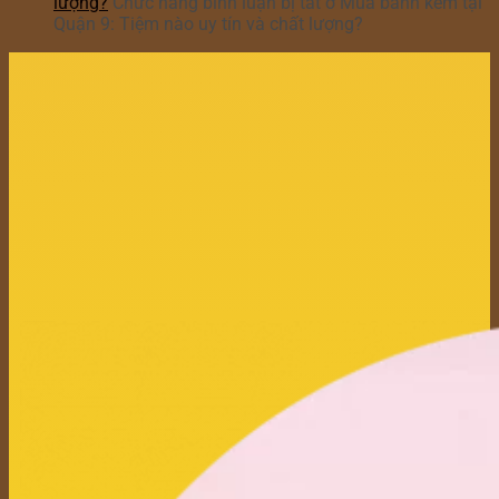
lượng?
Chức năng bình luận bị tắt
ở Mua bánh kem tại
Quận 9: Tiệm nào uy tín và chất lượng?