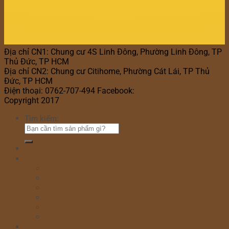
Địa chỉ CN1: Chung cư 4S Linh Đông, Phường Linh Đông, TP
Thủ Đức, TP HCM
Địa chỉ CN2: Chung cư Citihome, Phường Cát Lái, TP Thủ
Đức, TP HCM
Điện thoại: 0762-707-494 Facebook:
Bánh Kem Hana
Copyright 2017
Bánh Kem Hana
Tìm kiếm:
Home
Cửa hàng
Bánh sinh nhật
Bánh đầy tháng
Bánh thôi nôi
Cupcake
Bánh kem bắp
Bánh kem rút tiền
Bánh Ngày Lễ