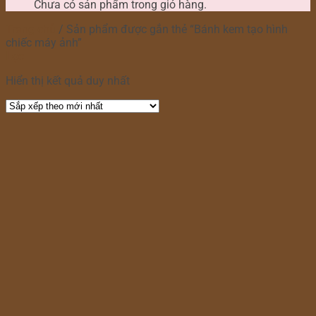
Chưa có sản phẩm trong giỏ hàng.
Trang chủ
/
Sản phẩm được gắn thẻ “Bánh kem tạo hình
chiếc máy ảnh”
Lọc
Hiển thị kết quả duy nhất