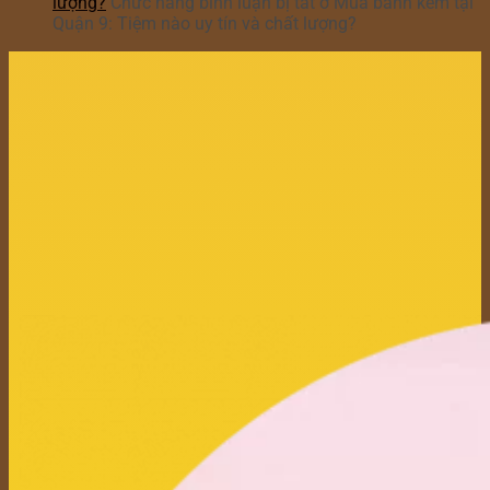
lượng?
Chức năng bình luận bị tắt
ở Mua bánh kem tại
Quận 9: Tiệm nào uy tín và chất lượng?