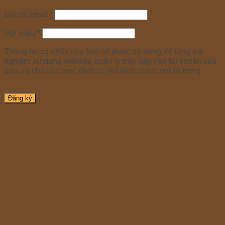
Địa chỉ email
*
Mật khẩu
*
Thông tin cá nhân của bạn sẽ được sử dụng để tăng trải
nghiệm sử dụng website, quản lý truy cập vào tài khoản của
bạn, và cho các mục đích cụ thể khác được mô tả trong
chính sách riêng tư
.
Đăng ký