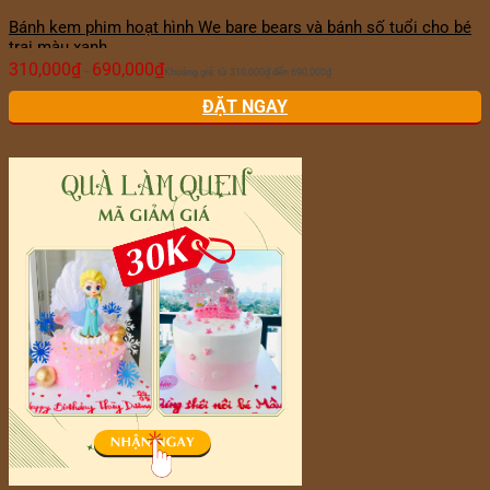
Bánh kem phim hoạt hình We bare bears và bánh số tuổi cho bé
trai màu xanh
310,000
₫
690,000
₫
–
Khoảng giá: từ 310,000₫ đến 690,000₫
ĐẶT NGAY