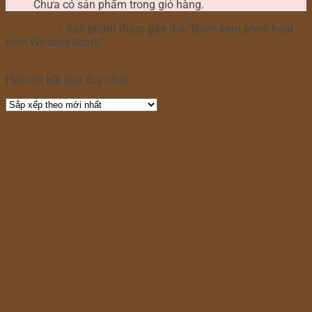
Chưa có sản phẩm trong giỏ hàng.
Trang chủ
/
Sản phẩm được gắn thẻ “Bánh kem phim hoạt
hình We bare bears”
Lọc
Hiển thị kết quả duy nhất