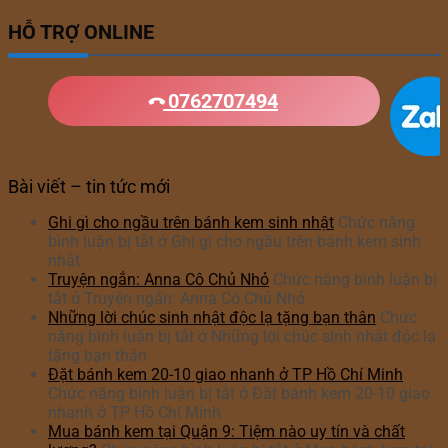
HỖ TRỢ ONLINE
0762707494
Bài viết – tin tức mới
Ghi gì cho ngầu trên bánh kem sinh nhật
Chức năng
bình luận bị tắt
ở Ghi gì cho ngầu trên bánh kem sinh
nhật
Truyện ngắn: Anna Cô Chủ Nhỏ
Chức năng bình luận bị
tắt
ở Truyện ngắn: Anna Cô Chủ Nhỏ
Những lời chúc sinh nhật độc lạ tặng bạn thân
Chức
năng bình luận bị tắt
ở Những lời chúc sinh nhật độc lạ
tặng bạn thân
Đặt bánh kem 20-10 giao nhanh ở TP Hồ Chí Minh
Chức năng bình luận bị tắt
ở Đặt bánh kem 20-10 giao
nhanh ở TP Hồ Chí Minh
Mua bánh kem tại Quận 9: Tiệm nào uy tín và chất