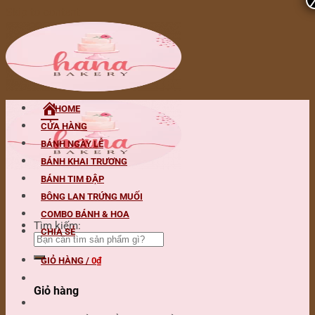
Skip to content
HOME
CỬA HÀNG
BÁNH NGÀY LỄ
BÁNH KHAI TRƯƠNG
BÁNH TIM ĐẬP
BÔNG LAN TRỨNG MUỐI
COMBO BÁNH & HOA
Tìm kiếm:
CHIA SẺ
GIỎ HÀNG /
0
₫
Giỏ hàng