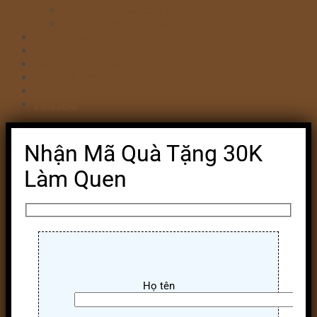
Bánh kem valentine 14/2
Bánh kỷ niệm ngày cưới
Bánh khai trương
Bánh tim đập
Bông Lan Trứng Muối
Combo Bánh & Hoa
Chia sẻ
Đăng nhập
Nhận Mã Quà Tặng 30K
Làm Quen
Họ tên