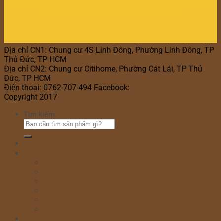
Địa chỉ CN1: Chung cư 4S Linh Đông, Phường Linh Đông, TP
Thủ Đức, TP HCM
Địa chỉ CN2: Chung cư Citihome, Phường Cát Lái, TP Thủ
Đức, TP HCM
Điện thoại: 0762-707-494 Facebook:
Bánh Kem Hana
Copyright 2017
Bánh Kem Hana
Tìm kiếm:
Home
Cửa hàng
Bánh sinh nhật
Bánh đầy tháng
Bánh thôi nôi
Cupcake
Bánh kem bắp
Bánh kem rút tiền
Bánh Ngày Lễ