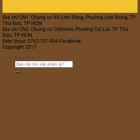
Địa chỉ CN1: Chung cư 4S Linh Đông, Phường Linh Đông, TP
Thủ Đức, TP HCM
Địa chỉ CN2: Chung cư Citihome, Phường Cát Lái, TP Thủ
Đức, TP HCM
Điện thoại: 0762-707-494 Facebook:
Bánh Kem Hana
Copyright 2017
Bánh Kem Hana
Tìm kiếm:
Home
Cửa hàng
Bánh sinh nhật
Bánh đầy tháng
Bánh thôi nôi
Cupcake
Bánh kem bắp
Bánh kem rút tiền
Bánh Ngày Lễ
Bánh kem valentine 14/2
Bánh kỷ niệm ngày cưới