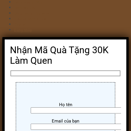
Bánh khai trương
Bánh tim đập
Bông Lan Trứng Muối
Combo Bánh & Hoa
Chia sẻ
Đăng nhập
Nhận Mã Quà Tặng 30K
Làm Quen
Họ tên
Email của bạn