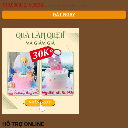
110,000
₫
210,000
₫
–
Khoảng giá: từ 110,000₫ đến 210,000₫
ĐẶT NGAY
HỖ TRỢ ONLINE