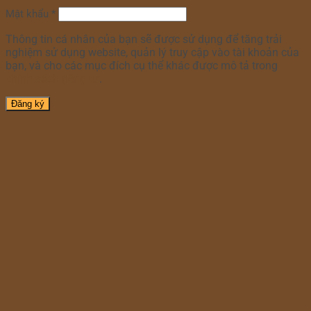
Mật khẩu
*
Thông tin cá nhân của bạn sẽ được sử dụng để tăng trải
nghiệm sử dụng website, quản lý truy cập vào tài khoản của
bạn, và cho các mục đích cụ thể khác được mô tả trong
chính sách riêng tư
.
Đăng ký