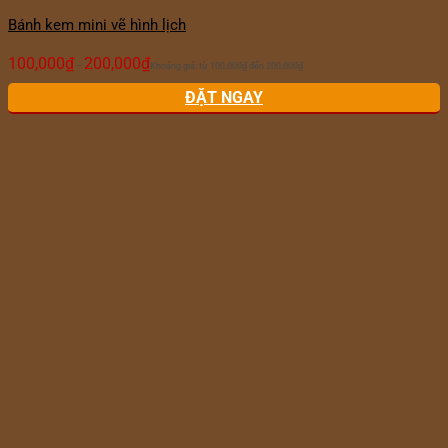
Bánh kem mini vẽ hình lịch
100,000
₫
200,000
₫
–
Khoảng giá: từ 100,000₫ đến 200,000₫
ĐẶT NGAY