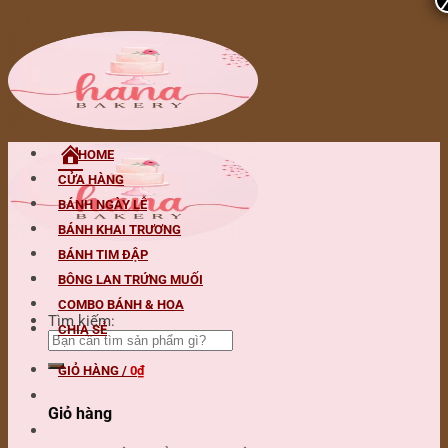
Skip to content
HOME
CỬA HÀNG
BÁNH NGÀY LỄ
BÁNH KHAI TRƯƠNG
BÁNH TIM ĐẬP
BÔNG LAN TRỨNG MUỐI
COMBO BÁNH & HOA
Tìm kiếm:
CHIA SẺ
GIỎ HÀNG /
0
₫
Giỏ hàng