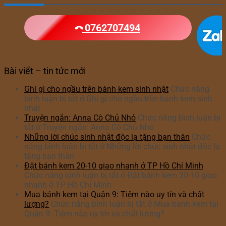
0762707494
Bài viết – tin tức mới
Ghi gì cho ngầu trên bánh kem sinh nhật
Chức năng
bình luận bị tắt
ở Ghi gì cho ngầu trên bánh kem sinh
nhật
Truyện ngắn: Anna Cô Chủ Nhỏ
Chức năng bình luận bị
tắt
ở Truyện ngắn: Anna Cô Chủ Nhỏ
Những lời chúc sinh nhật độc lạ tặng bạn thân
Chức
năng bình luận bị tắt
ở Những lời chúc sinh nhật độc lạ
tặng bạn thân
Đặt bánh kem 20-10 giao nhanh ở TP Hồ Chí Minh
Chức năng bình luận bị tắt
ở Đặt bánh kem 20-10 giao
nhanh ở TP Hồ Chí Minh
Mua bánh kem tại Quận 9: Tiệm nào uy tín và chất
lượng?
Chức năng bình luận bị tắt
ở Mua bánh kem tại
Quận 9: Tiệm nào uy tín và chất lượng?