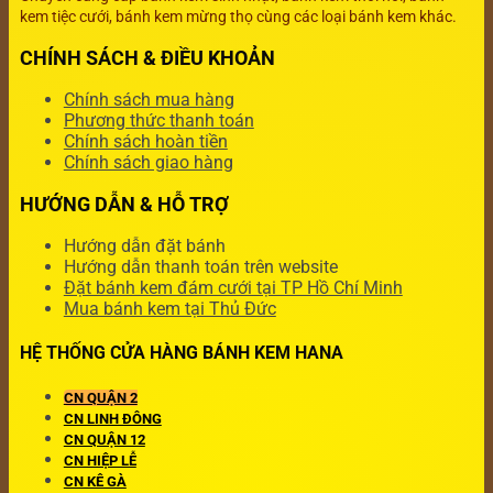
kem tiệc cưới, bánh kem mừng thọ cùng các loại bánh kem khác.
CHÍNH SÁCH & ĐIỀU KHOẢN
Chính sách mua hàng
Phương thức thanh toán
Chính sách hoàn tiền
Chính sách giao hàng
HƯỚNG DẪN & HỖ TRỢ
Hướng dẫn đặt bánh
Hướng dẫn thanh toán trên website
Đặt bánh kem đám cưới tại TP Hồ Chí Minh
Mua bánh kem tại Thủ Đức
HỆ THỐNG CỬA HÀNG BÁNH KEM HANA
CN QUẬN 2
CN LINH ĐÔNG
CN QUẬN 12
CN HIỆP LỄ
CN KÊ GÀ