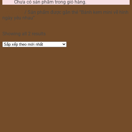
Chưa có sản phẩm trong giỏ hàng.
Trang chủ
/
Sản phẩm được gắn thẻ “Bánh kem mini vẽ hình
ngày yêu nhau”
Lọc
Showing all 2 results