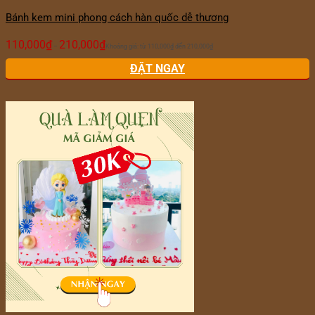
Bánh kem mini phong cách hàn quốc dễ thương
110,000
₫
210,000
₫
–
Khoảng giá: từ 110,000₫ đến 210,000₫
ĐẶT NGAY