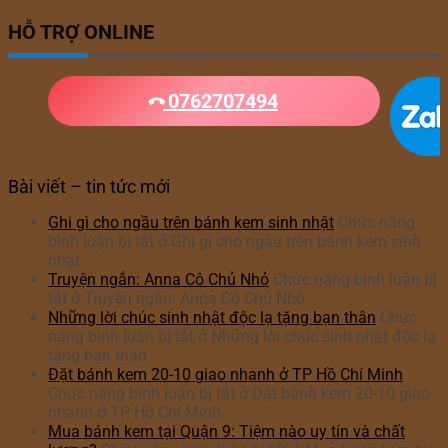
HỖ TRỢ ONLINE
0762707494
Bài viết – tin tức mới
Ghi gì cho ngầu trên bánh kem sinh nhật
Chức năng
bình luận bị tắt
ở Ghi gì cho ngầu trên bánh kem sinh
nhật
Truyện ngắn: Anna Cô Chủ Nhỏ
Chức năng bình luận bị
tắt
ở Truyện ngắn: Anna Cô Chủ Nhỏ
Những lời chúc sinh nhật độc lạ tặng bạn thân
Chức
năng bình luận bị tắt
ở Những lời chúc sinh nhật độc lạ
tặng bạn thân
Đặt bánh kem 20-10 giao nhanh ở TP Hồ Chí Minh
Chức năng bình luận bị tắt
ở Đặt bánh kem 20-10 giao
nhanh ở TP Hồ Chí Minh
Mua bánh kem tại Quận 9: Tiệm nào uy tín và chất