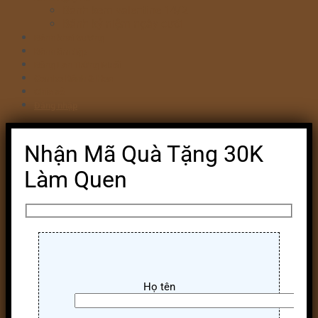
Bánh kem valentine 14/2
Bánh kỷ niệm ngày cưới
Bánh khai trương
Bánh tim đập
Bông Lan Trứng Muối
Combo Bánh & Hoa
Chia sẻ
Đăng nhập
Nhận Mã Quà Tặng 30K
Làm Quen
Họ tên