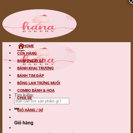
Skip to content
HOME
CỬA HÀNG
BÁNH NGÀY LỄ
BÁNH KHAI TRƯƠNG
BÁNH TIM ĐẬP
BÔNG LAN TRỨNG MUỐI
COMBO BÁNH & HOA
Tìm kiếm:
CHIA SẺ
GIỎ HÀNG /
0
₫
Giỏ hàng