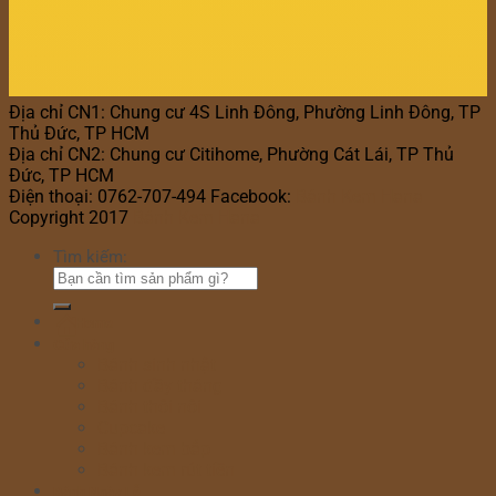
Địa chỉ CN1: Chung cư 4S Linh Đông, Phường Linh Đông, TP
Thủ Đức, TP HCM
Địa chỉ CN2: Chung cư Citihome, Phường Cát Lái, TP Thủ
Đức, TP HCM
Điện thoại: 0762-707-494 Facebook:
Bánh Kem Hana
Copyright 2017
Bánh Kem Hana
Tìm kiếm:
Home
Cửa hàng
Bánh sinh nhật
Bánh đầy tháng
Bánh thôi nôi
Cupcake
Bánh kem bắp
Bánh kem rút tiền
Bánh Ngày Lễ