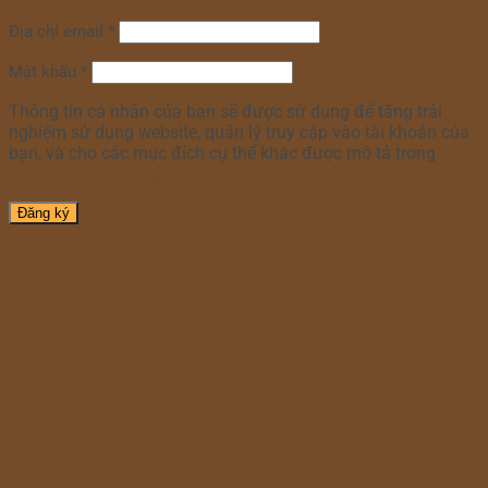
Địa chỉ email
*
Mật khẩu
*
Thông tin cá nhân của bạn sẽ được sử dụng để tăng trải
nghiệm sử dụng website, quản lý truy cập vào tài khoản của
bạn, và cho các mục đích cụ thể khác được mô tả trong
chính sách riêng tư
.
Đăng ký