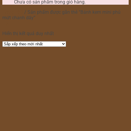
Chưa có sản phẩm trong giỏ hàng.
Trang chủ
/
Sản phẩm được gắn thẻ “Bánh kem mini phủ
mứt chanh dây”
Lọc
Hiển thị kết quả duy nhất