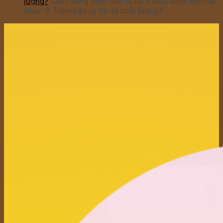
lượng?
Chức năng bình luận bị tắt
ở Mua bánh kem tại
Quận 9: Tiệm nào uy tín và chất lượng?