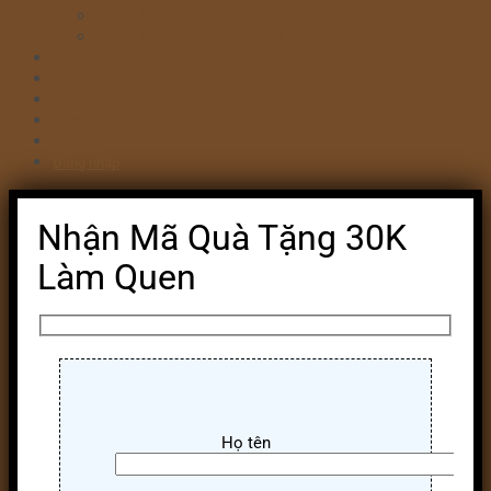
Bánh kem valentine 14/2
Bánh kỷ niệm ngày cưới
Bánh khai trương
Bánh tim đập
Bông Lan Trứng Muối
Combo Bánh & Hoa
Chia sẻ
Đăng nhập
Nhận Mã Quà Tặng 30K
Làm Quen
Họ tên