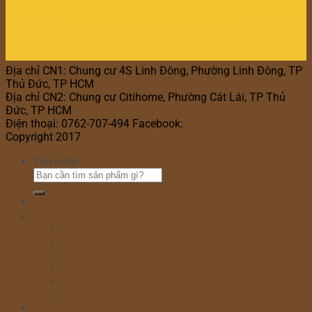
Địa chỉ CN1: Chung cư 4S Linh Đông, Phường Linh Đông, TP
Thủ Đức, TP HCM
Địa chỉ CN2: Chung cư Citihome, Phường Cát Lái, TP Thủ
Đức, TP HCM
Điện thoại: 0762-707-494 Facebook:
Bánh Kem Hana
Copyright 2017
Bánh Kem Hana
Tìm kiếm:
Home
Cửa hàng
Bánh sinh nhật
Bánh đầy tháng
Bánh thôi nôi
Cupcake
Bánh kem bắp
Bánh kem rút tiền
Bánh Ngày Lễ