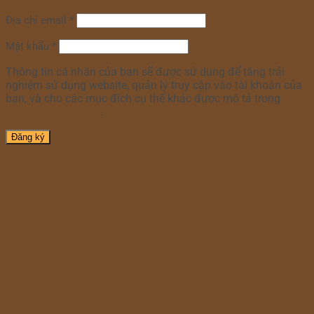
Địa chỉ email
*
Mật khẩu
*
Thông tin cá nhân của bạn sẽ được sử dụng để tăng trải
nghiệm sử dụng website, quản lý truy cập vào tài khoản của
bạn, và cho các mục đích cụ thể khác được mô tả trong
chính sách riêng tư
.
Đăng ký