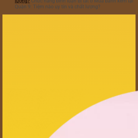
lượng?
Chức năng bình luận bị tắt
ở Mua bánh kem tại
Quận 9: Tiệm nào uy tín và chất lượng?