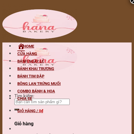
Skip to content
HOME
CỬA HÀNG
BÁNH NGÀY LỄ
BÁNH KHAI TRƯƠNG
BÁNH TIM ĐẬP
BÔNG LAN TRỨNG MUỐI
COMBO BÁNH & HOA
Tìm kiếm:
CHIA SẺ
GIỎ HÀNG /
0
₫
Giỏ hàng