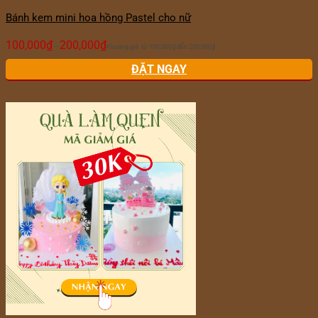
Bánh kem mini hoa hồng Pastel cho nữ
100,000
₫
200,000
₫
–
Khoảng giá: từ 100,000₫ đến 200,000₫
ĐẶT NGAY