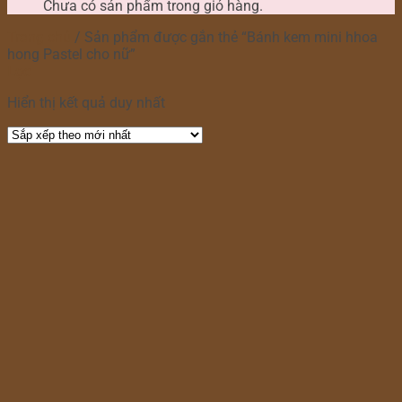
Chưa có sản phẩm trong giỏ hàng.
Trang chủ
/
Sản phẩm được gắn thẻ “Bánh kem mini hhoa
hong Pastel cho nữ”
Lọc
Hiển thị kết quả duy nhất