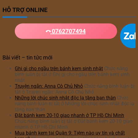
HỖ TRỢ ONLINE
0762707494
Bài viết – tin tức mới
Ghi gì cho ngầu trên bánh kem sinh nhật
Chức năng
bình luận bị tắt
ở Ghi gì cho ngầu trên bánh kem sinh
nhật
Truyện ngắn: Anna Cô Chủ Nhỏ
Chức năng bình luận bị
tắt
ở Truyện ngắn: Anna Cô Chủ Nhỏ
Những lời chúc sinh nhật độc lạ tặng bạn thân
Chức
năng bình luận bị tắt
ở Những lời chúc sinh nhật độc lạ
tặng bạn thân
Đặt bánh kem 20-10 giao nhanh ở TP Hồ Chí Minh
Chức năng bình luận bị tắt
ở Đặt bánh kem 20-10 giao
nhanh ở TP Hồ Chí Minh
Mua bánh kem tại Quận 9: Tiệm nào uy tín và chất