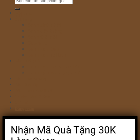
Home
Cửa hàng
Bánh sinh nhật
Bánh đầy tháng
Bánh thôi nôi
Cupcake
Bánh kem bắp
Bánh kem rút tiền
Bánh Ngày Lễ
Bánh kem valentine 14/2
Bánh kỷ niệm ngày cưới
Bánh khai trương
Bánh tim đập
Bông Lan Trứng Muối
Combo Bánh & Hoa
Chia sẻ
Đăng nhập
Nhận Mã Quà Tặng 30K