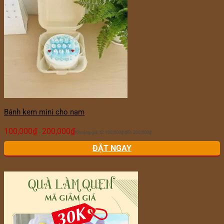
Bánh kem mini cho nam
100,000
₫
200,000
₫
–
Khoảng giá: từ 100,000₫ đến 200,000₫
ĐẶT NGAY