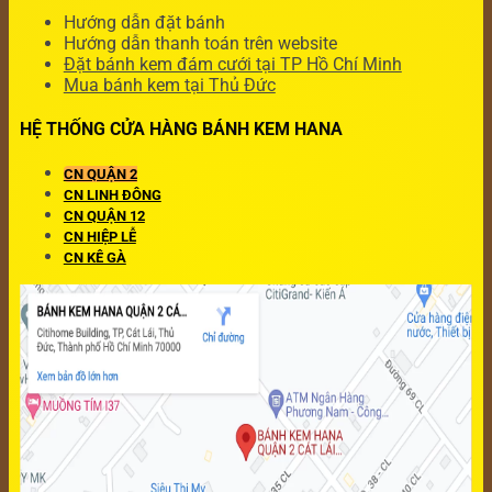
Hướng dẫn đặt bánh
Hướng dẫn thanh toán trên website
Đặt bánh kem đám cưới tại TP Hồ Chí Minh
Mua bánh kem tại Thủ Đức
HỆ THỐNG CỬA HÀNG BÁNH KEM HANA
CN QUẬN 2
CN LINH ĐÔNG
CN QUẬN 12
CN HIỆP LỄ
CN KÊ GÀ