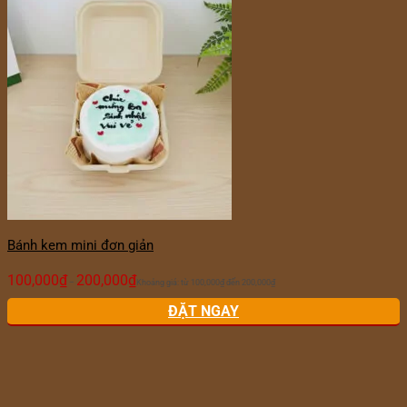
Bánh kem mini đơn giản
100,000
₫
200,000
₫
–
Khoảng giá: từ 100,000₫ đến 200,000₫
ĐẶT NGAY