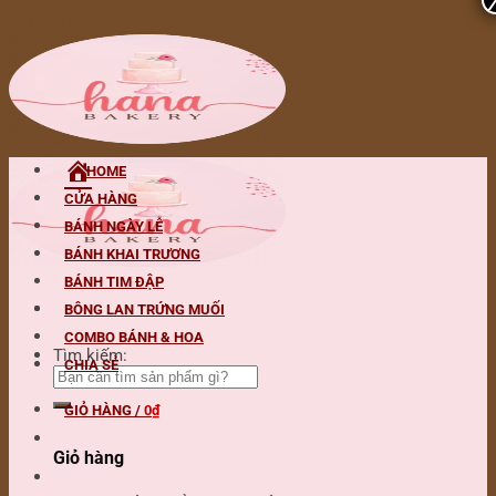
Skip to content
HOME
CỬA HÀNG
BÁNH NGÀY LỄ
BÁNH KHAI TRƯƠNG
BÁNH TIM ĐẬP
BÔNG LAN TRỨNG MUỐI
COMBO BÁNH & HOA
Tìm kiếm:
CHIA SẺ
GIỎ HÀNG /
0
₫
Giỏ hàng