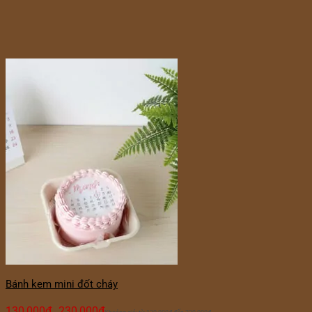
Bánh kem mini đốt cháy
130,000
₫
230,000
₫