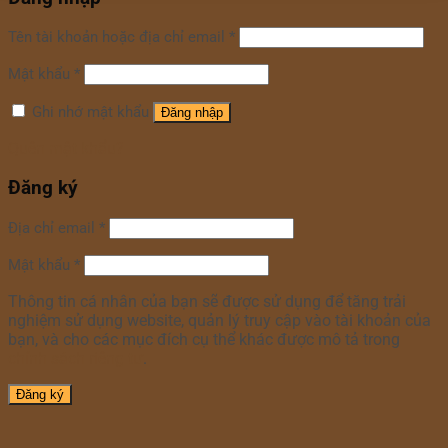
Tên tài khoản hoặc địa chỉ email
*
Mật khẩu
*
Ghi nhớ mật khẩu
Đăng nhập
Quên mật khẩu?
Đăng ký
Địa chỉ email
*
Mật khẩu
*
Thông tin cá nhân của bạn sẽ được sử dụng để tăng trải
nghiệm sử dụng website, quản lý truy cập vào tài khoản của
bạn, và cho các mục đích cụ thể khác được mô tả trong
chính sách riêng tư
.
Đăng ký