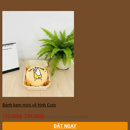
Bánh kem mini vẽ hình Cute
130,000
₫
230,000
₫
–
Khoảng giá: từ 130,000₫ đến 230,000₫
ĐẶT NGAY