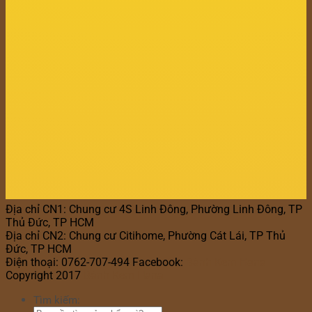
Địa chỉ CN1: Chung cư 4S Linh Đông, Phường Linh Đông, TP
Thủ Đức, TP HCM
Địa chỉ CN2: Chung cư Citihome, Phường Cát Lái, TP Thủ
Đức, TP HCM
Điện thoại: 0762-707-494 Facebook:
Bánh Kem Hana
Copyright 2017
Bánh Kem Hana
Tìm kiếm: