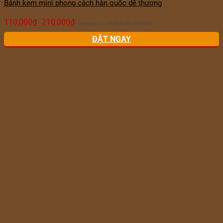
Bánh kem mini phong cách hàn quốc dễ thương
110,000
₫
210,000
₫
–
Khoảng giá: từ 110,000₫ đến 210,000₫
ĐẶT NGAY