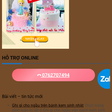
HỖ TRỢ ONLINE
0762707494
Bài viết – tin tức mới
Ghi gì cho ngầu trên bánh kem sinh nhật
Chức năng
bình luận bị tắt
ở Ghi gì cho ngầu trên bánh kem sinh