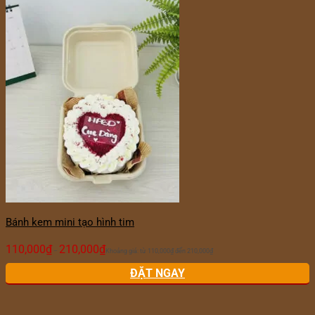
Bánh kem mini tạo hình tim
110,000
₫
210,000
₫
–
Khoảng giá: từ 110,000₫ đến 210,000₫
ĐẶT NGAY