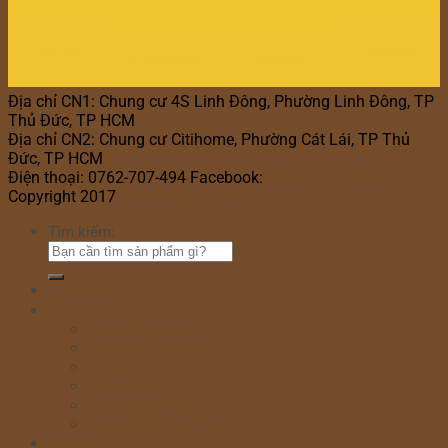
Địa chỉ CN1: Chung cư 4S Linh Đông, Phường Linh Đông, TP
Thủ Đức, TP HCM
Địa chỉ CN2: Chung cư Citihome, Phường Cát Lái, TP Thủ
Đức, TP HCM
Điện thoại: 0762-707-494 Facebook:
Bánh Kem Hana
Copyright 2017
Bánh Kem Hana
Tìm kiếm:
Home
Cửa hàng
Bánh sinh nhật
Bánh đầy tháng
Bánh thôi nôi
Cupcake
Bánh kem bắp
Bánh kem rút tiền
Bánh Ngày Lễ