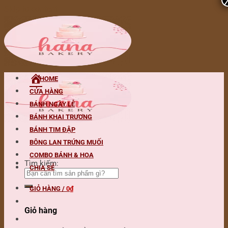
Skip to content
HOME
CỬA HÀNG
BÁNH NGÀY LỄ
BÁNH KHAI TRƯƠNG
BÁNH TIM ĐẬP
BÔNG LAN TRỨNG MUỐI
COMBO BÁNH & HOA
Tìm kiếm:
CHIA SẺ
GIỎ HÀNG /
0
₫
Giỏ hàng