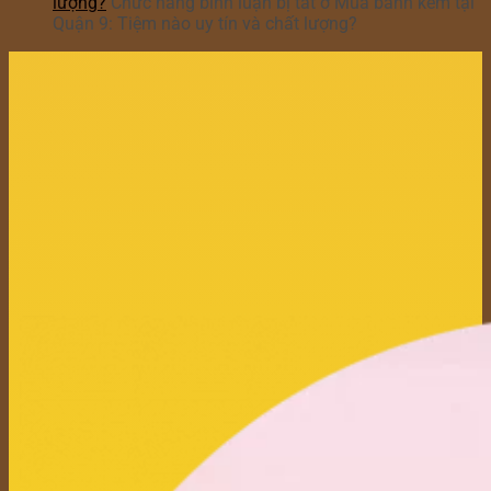
lượng?
Chức năng bình luận bị tắt
ở Mua bánh kem tại
Quận 9: Tiệm nào uy tín và chất lượng?