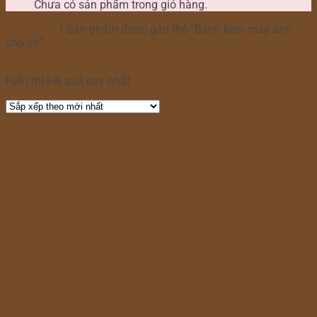
Chưa có sản phẩm trong giỏ hàng.
Trang chủ
/
Sản phẩm được gắn thẻ “Bánh kem máy ảnh
cho vợ”
Lọc
Hiển thị kết quả duy nhất