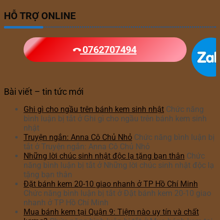
HỖ TRỢ ONLINE
0762707494
Bài viết – tin tức mới
Ghi gì cho ngầu trên bánh kem sinh nhật
Chức năng
bình luận bị tắt
ở Ghi gì cho ngầu trên bánh kem sinh
nhật
Truyện ngắn: Anna Cô Chủ Nhỏ
Chức năng bình luận bị
tắt
ở Truyện ngắn: Anna Cô Chủ Nhỏ
Những lời chúc sinh nhật độc lạ tặng bạn thân
Chức
năng bình luận bị tắt
ở Những lời chúc sinh nhật độc lạ
tặng bạn thân
Đặt bánh kem 20-10 giao nhanh ở TP Hồ Chí Minh
Chức năng bình luận bị tắt
ở Đặt bánh kem 20-10 giao
nhanh ở TP Hồ Chí Minh
Mua bánh kem tại Quận 9: Tiệm nào uy tín và chất