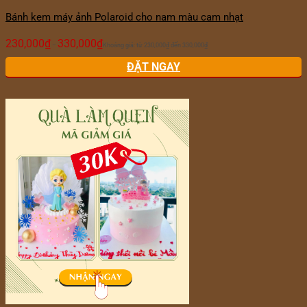
Bánh kem máy ảnh Polaroid cho nam màu cam nhạt
230,000
₫
330,000
₫
–
Khoảng giá: từ 230,000₫ đến 330,000₫
ĐẶT NGAY