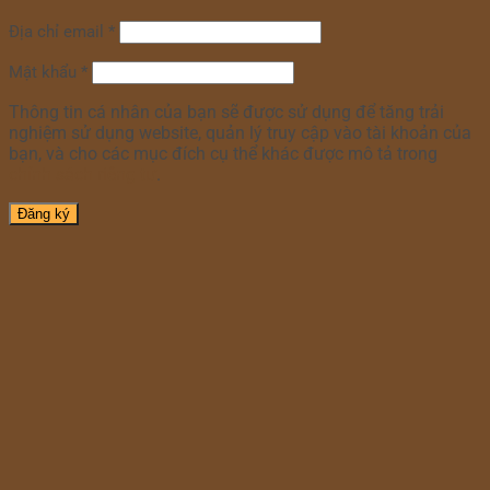
Địa chỉ email
*
Mật khẩu
*
Thông tin cá nhân của bạn sẽ được sử dụng để tăng trải
nghiệm sử dụng website, quản lý truy cập vào tài khoản của
bạn, và cho các mục đích cụ thể khác được mô tả trong
chính sách riêng tư
.
Đăng ký