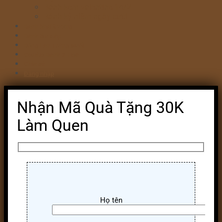
Bánh kem valentine 14/2
Bánh kỷ niệm ngày cưới
Bánh khai trương
Bánh tim đập
Bông Lan Trứng Muối
Combo Bánh & Hoa
Chia sẻ
Đăng nhập
Nhận Mã Quà Tặng 30K
Làm Quen
Họ tên