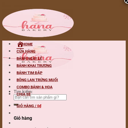
Skip to content
HOME
CỬA HÀNG
BÁNH NGÀY LỄ
BÁNH KHAI TRƯƠNG
BÁNH TIM ĐẬP
BÔNG LAN TRỨNG MUỐI
COMBO BÁNH & HOA
Tìm kiếm:
CHIA SẺ
GIỎ HÀNG /
0
₫
Giỏ hàng