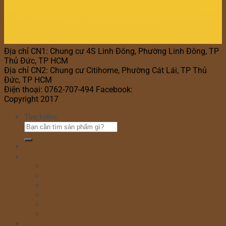
Địa chỉ CN1: Chung cư 4S Linh Đông, Phường Linh Đông, TP
Thủ Đức, TP HCM
Địa chỉ CN2: Chung cư Citihome, Phường Cát Lái, TP Thủ
Đức, TP HCM
Điện thoại: 0762-707-494 Facebook:
Bánh Kem Hana
Copyright 2017
Bánh Kem Hana
Tìm kiếm:
Home
Cửa hàng
Bánh sinh nhật
Bánh đầy tháng
Bánh thôi nôi
Cupcake
Bánh kem bắp
Bánh kem rút tiền
Bánh Ngày Lễ