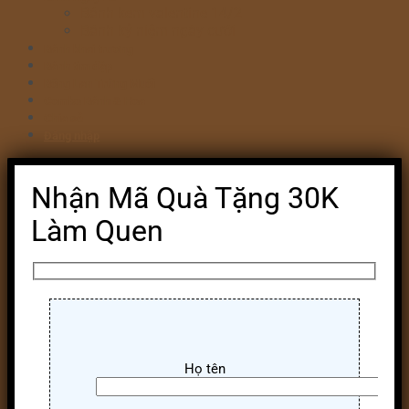
Bánh kem valentine 14/2
Bánh kỷ niệm ngày cưới
Bánh khai trương
Bánh tim đập
Bông Lan Trứng Muối
Combo Bánh & Hoa
Chia sẻ
Đăng nhập
Nhận Mã Quà Tặng 30K
Làm Quen
Họ tên