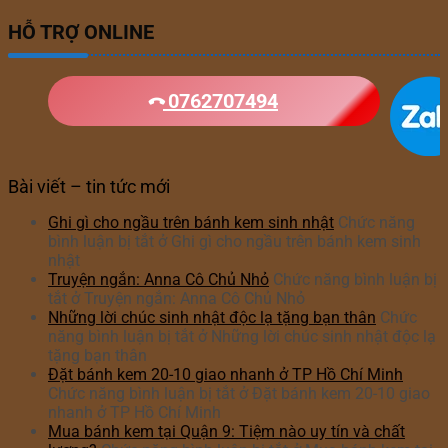
HỖ TRỢ ONLINE
0762707494
Bài viết – tin tức mới
Ghi gì cho ngầu trên bánh kem sinh nhật
Chức năng
bình luận bị tắt
ở Ghi gì cho ngầu trên bánh kem sinh
nhật
Truyện ngắn: Anna Cô Chủ Nhỏ
Chức năng bình luận bị
tắt
ở Truyện ngắn: Anna Cô Chủ Nhỏ
Những lời chúc sinh nhật độc lạ tặng bạn thân
Chức
năng bình luận bị tắt
ở Những lời chúc sinh nhật độc lạ
tặng bạn thân
Đặt bánh kem 20-10 giao nhanh ở TP Hồ Chí Minh
Chức năng bình luận bị tắt
ở Đặt bánh kem 20-10 giao
nhanh ở TP Hồ Chí Minh
Mua bánh kem tại Quận 9: Tiệm nào uy tín và chất