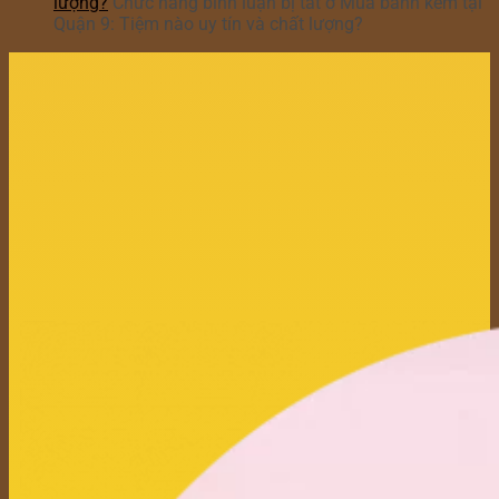
lượng?
Chức năng bình luận bị tắt
ở Mua bánh kem tại
Quận 9: Tiệm nào uy tín và chất lượng?