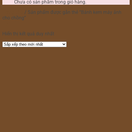
Chưa có sản phẩm trong giỏ hàng.
Trang chủ
/
Sản phẩm được gắn thẻ “Bánh kem máy ảnh
cho chồng”
Lọc
Hiển thị kết quả duy nhất