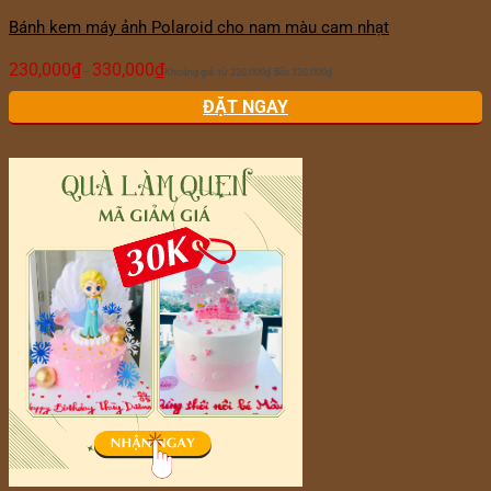
Bánh kem máy ảnh Polaroid cho nam màu cam nhạt
230,000
₫
330,000
₫
–
Khoảng giá: từ 230,000₫ đến 330,000₫
ĐẶT NGAY