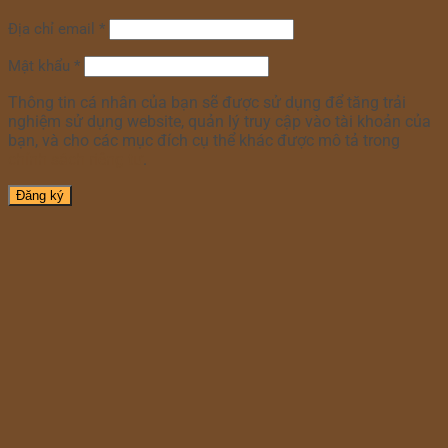
Địa chỉ email
*
Mật khẩu
*
Thông tin cá nhân của bạn sẽ được sử dụng để tăng trải
nghiệm sử dụng website, quản lý truy cập vào tài khoản của
bạn, và cho các mục đích cụ thể khác được mô tả trong
chính sách riêng tư
.
Đăng ký