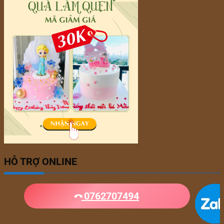
HỖ TRỢ ONLINE
0762707494