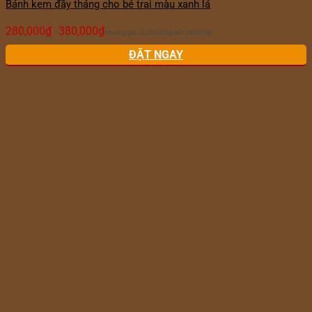
Bánh kem đầy tháng cho bé trai màu xanh lá
280,000
₫
380,000
₫
–
Khoảng giá: từ 280,000₫ đến 380,000₫
ĐẶT NGAY