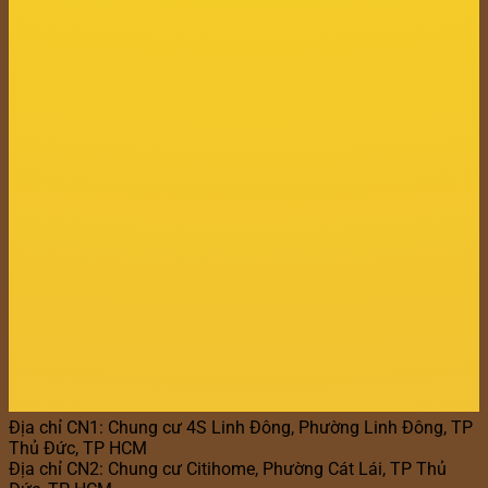
Địa chỉ CN1: Chung cư 4S Linh Đông, Phường Linh Đông, TP
Thủ Đức, TP HCM
Địa chỉ CN2: Chung cư Citihome, Phường Cát Lái, TP Thủ