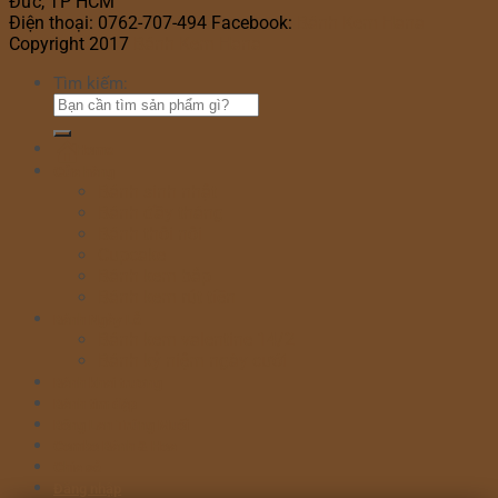
Đức, TP HCM
Điện thoại: 0762-707-494 Facebook:
Bánh Kem Hana
Copyright 2017
Bánh Kem Hana
Tìm kiếm:
Home
Cửa hàng
Bánh sinh nhật
Bánh đầy tháng
Bánh thôi nôi
Cupcake
Bánh kem bắp
Bánh kem rút tiền
Bánh Ngày Lễ
Bánh kem valentine 14/2
Bánh kỷ niệm ngày cưới
Bánh khai trương
Bánh tim đập
Bông Lan Trứng Muối
Combo Bánh & Hoa
Chia sẻ
Đăng nhập