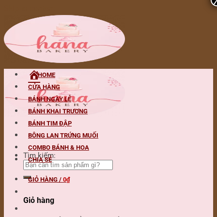
Skip to content
HOME
CỬA HÀNG
BÁNH NGÀY LỄ
BÁNH KHAI TRƯƠNG
BÁNH TIM ĐẬP
BÔNG LAN TRỨNG MUỐI
COMBO BÁNH & HOA
Tìm kiếm:
CHIA SẺ
GIỎ HÀNG /
0
₫
Giỏ hàng