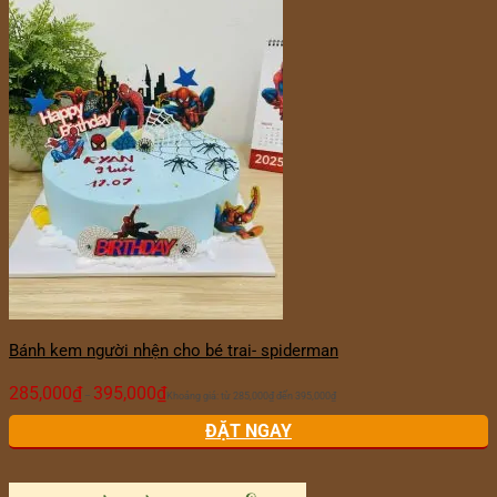
Bánh kem người nhện cho bé trai- spiderman
285,000
₫
395,000
₫
–
Khoảng giá: từ 285,000₫ đến 395,000₫
ĐẶT NGAY