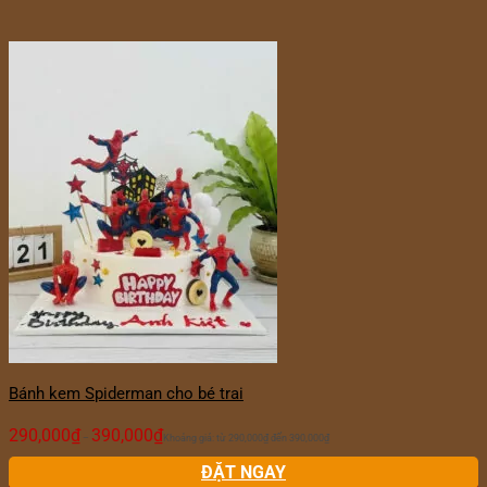
Bánh kem Spiderman cho bé trai
290,000
₫
390,000
₫
–
Khoảng giá: từ 290,000₫ đến 390,000₫
ĐẶT NGAY