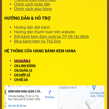
Chính sách hoàn tiền
Chính sách giao hàng
HƯỚNG DẪN & HỖ TRỢ
Hướng dẫn đặt bánh
Hướng dẫn thanh toán trên website
Đặt bánh kem đám cưới tại TP Hồ Chí Minh
Mua bánh kem tại Thủ Đức
HỆ THỐNG CỬA HÀNG BÁNH KEM HANA
CN QUẬN 2
CN LINH ĐÔNG
CN QUẬN 12
CN HIỆP LỄ
CN KÊ GÀ