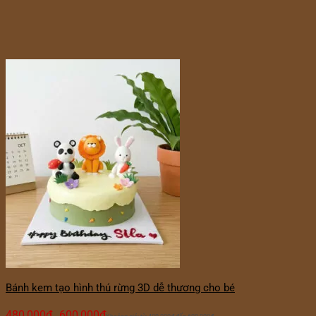
Bánh kem tạo hình thú rừng 3D dễ thương cho bé
480,000
₫
600,000
₫