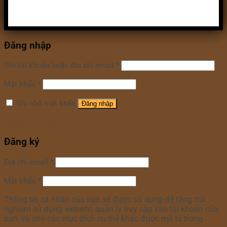
Đăng nhập
Tên tài khoản hoặc địa chỉ email
*
Mật khẩu
*
Ghi nhớ mật khẩu
Đăng nhập
Quên mật khẩu?
Đăng ký
Địa chỉ email
*
Mật khẩu
*
Thông tin cá nhân của bạn sẽ được sử dụng để tăng trải
nghiệm sử dụng website, quản lý truy cập vào tài khoản của
bạn, và cho các mục đích cụ thể khác được mô tả trong