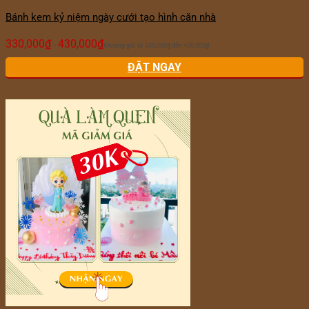
Bánh kem kỷ niệm ngày cưới tạo hình căn nhà
330,000
₫
430,000
₫
–
Khoảng giá: từ 330,000₫ đến 430,000₫
ĐẶT NGAY