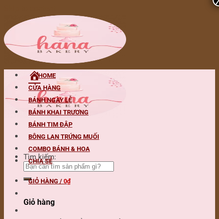
Skip to content
HOME
CỬA HÀNG
BÁNH NGÀY LỄ
BÁNH KHAI TRƯƠNG
BÁNH TIM ĐẬP
BÔNG LAN TRỨNG MUỐI
COMBO BÁNH & HOA
Tìm kiếm:
CHIA SẺ
GIỎ HÀNG /
0
₫
Giỏ hàng