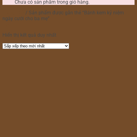
Chưa có sản phẩm trong giỏ hàng.
Trang chủ
/
Sản phẩm được gắn thẻ “Bánh kem kỷ niệm
ngày cưới cho ba mẹ”
Lọc
Hiển thị kết quả duy nhất