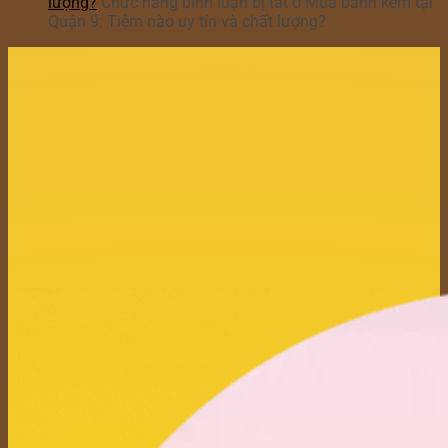
lượng?
Chức năng bình luận bị tắt
ở Mua bánh kem tại
Quận 9: Tiệm nào uy tín và chất lượng?