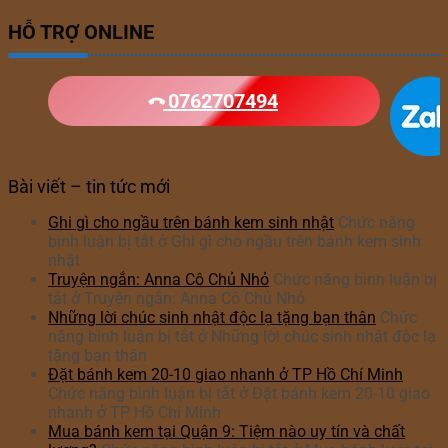
HỖ TRỢ ONLINE
0762707494
Bài viết – tin tức mới
Ghi gì cho ngầu trên bánh kem sinh nhật
Chức năng
bình luận bị tắt
ở Ghi gì cho ngầu trên bánh kem sinh
nhật
Truyện ngắn: Anna Cô Chủ Nhỏ
Chức năng bình luận bị
tắt
ở Truyện ngắn: Anna Cô Chủ Nhỏ
Những lời chúc sinh nhật độc lạ tặng bạn thân
Chức
năng bình luận bị tắt
ở Những lời chúc sinh nhật độc lạ
tặng bạn thân
Đặt bánh kem 20-10 giao nhanh ở TP Hồ Chí Minh
Chức năng bình luận bị tắt
ở Đặt bánh kem 20-10 giao
nhanh ở TP Hồ Chí Minh
Mua bánh kem tại Quận 9: Tiệm nào uy tín và chất