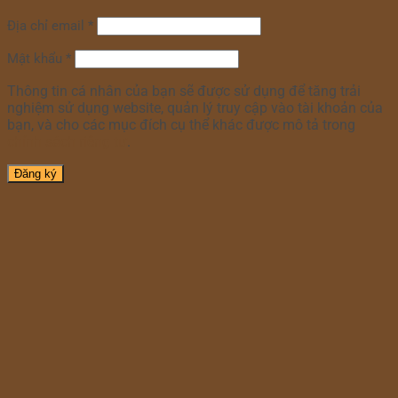
Địa chỉ email
*
Mật khẩu
*
Thông tin cá nhân của bạn sẽ được sử dụng để tăng trải
nghiệm sử dụng website, quản lý truy cập vào tài khoản của
bạn, và cho các mục đích cụ thể khác được mô tả trong
chính sách riêng tư
.
Đăng ký