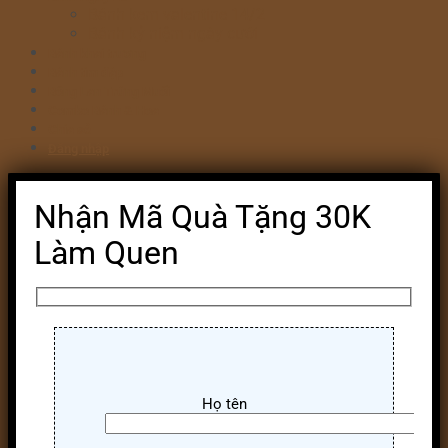
Bánh kem valentine 14/2
Bánh kỷ niệm ngày cưới
Bánh khai trương
Bánh tim đập
Bông Lan Trứng Muối
Combo Bánh & Hoa
Chia sẻ
Đăng nhập
Nhận Mã Quà Tặng 30K
Làm Quen
Họ tên