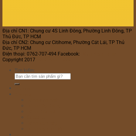
Địa chỉ CN1: Chung cư 4S Linh Đông, Phường Linh Đông, TP
Thủ Đức, TP HCM
Địa chỉ CN2: Chung cư Citihome, Phường Cát Lái, TP Thủ
Đức, TP HCM
Điện thoại: 0762-707-494 Facebook:
Bánh Kem Hana
Copyright 2017
Bánh Kem Hana
Tìm kiếm:
Home
Cửa hàng
Bánh sinh nhật
Bánh đầy tháng
Bánh thôi nôi
Cupcake
Bánh kem bắp
Bánh kem rút tiền
Bánh Ngày Lễ