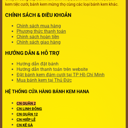
kem tiệc cưới, bánh kem mừng thọ cùng các loại bánh kem khác.
CHÍNH SÁCH & ĐIỀU KHOẢN
Chính sách mua hàng
Phương thức thanh toán
Chính sách hoàn tiền
Chính sách giao hàng
HƯỚNG DẪN & HỖ TRỢ
Hướng dẫn đặt bánh
Hướng dẫn thanh toán trên website
Đặt bánh kem đám cưới tại TP Hồ Chí Minh
Mua bánh kem tại Thủ Đức
HỆ THỐNG CỬA HÀNG BÁNH KEM HANA
CN QUẬN 2
CN LINH ĐÔNG
CN QUẬN 12
CN HIỆP LỄ
CN KÊ GÀ