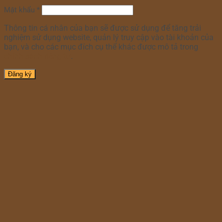
Mật khẩu
*
Thông tin cá nhân của bạn sẽ được sử dụng để tăng trải
nghiệm sử dụng website, quản lý truy cập vào tài khoản của
bạn, và cho các mục đích cụ thể khác được mô tả trong
chính sách riêng tư
.
Đăng ký