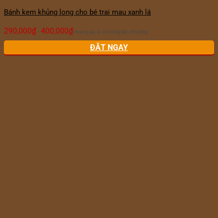
Bánh kem khủng long cho bé trai mau xanh lá
290,000
₫
400,000
₫
–
Khoảng giá: từ 290,000₫ đến 400,000₫
ĐẶT NGAY