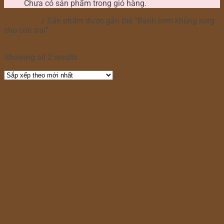
Chưa có sản phẩm trong giỏ hàng.
Trang chủ
/
Sản phẩm được gắn thẻ “Bánh kem khủng long
cho con trai”
Lọc
Showing all 2 results