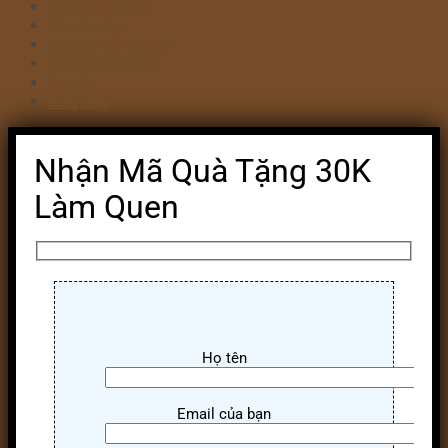
Bánh khai trương
Bánh tim đập
Bông Lan Trứng Muối
Combo Bánh & Hoa
Chia sẻ
Đăng nhập
Nhận Mã Quà Tặng 30K
Làm Quen
Họ tên
Email của bạn