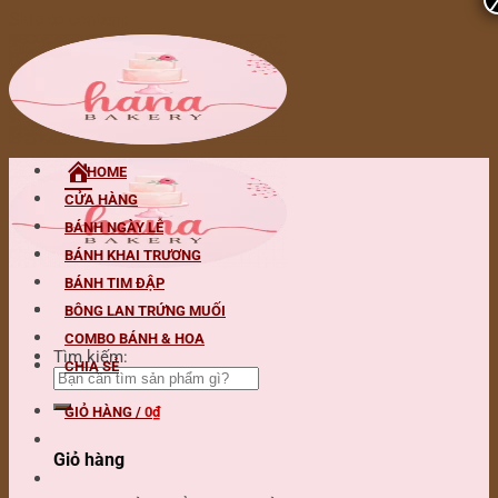
Skip to content
HOME
CỬA HÀNG
BÁNH NGÀY LỄ
BÁNH KHAI TRƯƠNG
BÁNH TIM ĐẬP
BÔNG LAN TRỨNG MUỐI
COMBO BÁNH & HOA
Tìm kiếm:
CHIA SẺ
GIỎ HÀNG /
0
₫
Giỏ hàng