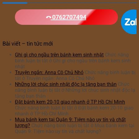
0762707494
Bài viết – tin tức mới
Ghi gì cho ngầu trên bánh kem sinh nhật
Chức năng
bình luận bị tắt
ở Ghi gì cho ngầu trên bánh kem sinh
nhật
Truyện ngắn: Anna Cô Chủ Nhỏ
Chức năng bình luận bị
tắt
ở Truyện ngắn: Anna Cô Chủ Nhỏ
Những lời chúc sinh nhật độc lạ tặng bạn thân
Chức
năng bình luận bị tắt
ở Những lời chúc sinh nhật độc lạ
tặng bạn thân
Đặt bánh kem 20-10 giao nhanh ở TP Hồ Chí Minh
Chức năng bình luận bị tắt
ở Đặt bánh kem 20-10 giao
nhanh ở TP Hồ Chí Minh
Mua bánh kem tại Quận 9: Tiệm nào uy tín và chất
lượng?
Chức năng bình luận bị tắt
ở Mua bánh kem tại
Quận 9: Tiệm nào uy tín và chất lượng?