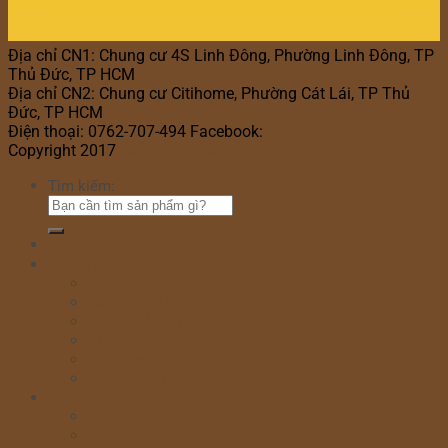
Địa chỉ CN1: Chung cư 4S Linh Đông, Phường Linh Đông, TP
Thủ Đức, TP HCM
Địa chỉ CN2: Chung cư Citihome, Phường Cát Lái, TP Thủ
Đức, TP HCM
Điện thoại: 0762-707-494 Facebook:
Bánh Kem Hana
Copyright 2017
Bánh Kem Hana
Tìm kiếm:
Home
Cửa hàng
Bánh sinh nhật
Bánh đầy tháng
Bánh thôi nôi
Cupcake
Bánh kem bắp
Bánh kem rút tiền
Bánh Ngày Lễ
Bánh kem valentine 14/2
Bánh kỷ niệm ngày cưới