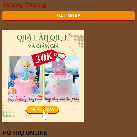
450,000
₫
550,000
₫
–
Khoảng giá: từ 450,000₫ đến 550,000₫
ĐẶT NGAY
HỖ TRỢ ONLINE