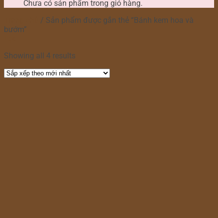
Chưa có sản phẩm trong giỏ hàng.
Trang chủ
/
Sản phẩm được gắn thẻ “Bánh kem hoa và
bướm”
Lọc
Showing all 4 results