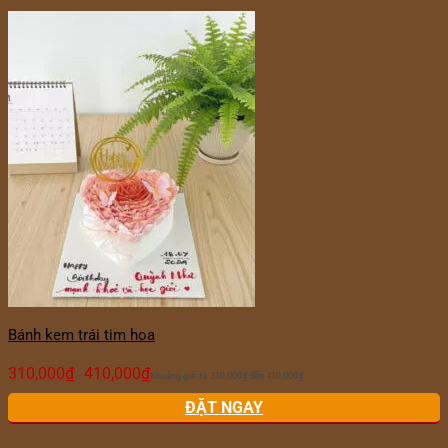
Bánh kem trái tim hoa
310,000
₫
410,000
₫
–
Khoảng giá: từ 310,000₫ đến 410,000₫
ĐẶT NGAY