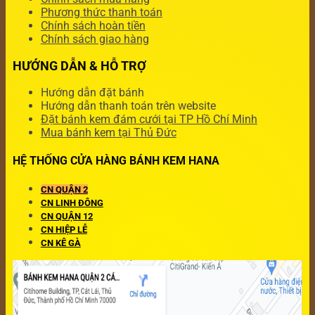
Phương thức thanh toán
Chính sách hoàn tiền
Chính sách giao hàng
HƯỚNG DẪN & HỖ TRỢ
Hướng dẫn đặt bánh
Hướng dẫn thanh toán trên website
Đặt bánh kem đám cưới tại TP Hồ Chí Minh
Mua bánh kem tại Thủ Đức
HỆ THỐNG CỬA HÀNG BÁNH KEM HANA
CN QUẬN 2
CN LINH ĐÔNG
CN QUẬN 12
CN HIỆP LỄ
CN KÊ GÀ