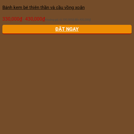
Bánh kem bé thiên thần và cầu vồng xoắn
330,000
₫
430,000
₫
–
Khoảng giá: từ 330,000₫ đến 430,000₫
ĐẶT NGAY