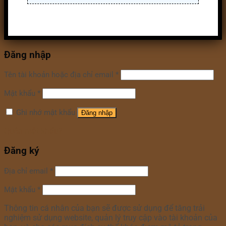
Đăng nhập
Tên tài khoản hoặc địa chỉ email
*
Mật khẩu
*
Ghi nhớ mật khẩu
Đăng nhập
Quên mật khẩu?
Đăng ký
Địa chỉ email
*
Mật khẩu
*
Thông tin cá nhân của bạn sẽ được sử dụng để tăng trải
nghiệm sử dụng website, quản lý truy cập vào tài khoản của