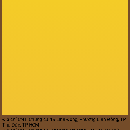
Địa chỉ CN1: Chung cư 4S Linh Đông, Phường Linh Đông, TP
Thủ Đức, TP HCM