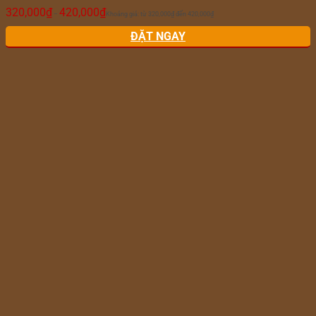
320,000
₫
420,000
₫
–
Khoảng giá: từ 320,000₫ đến 420,000₫
ĐẶT NGAY