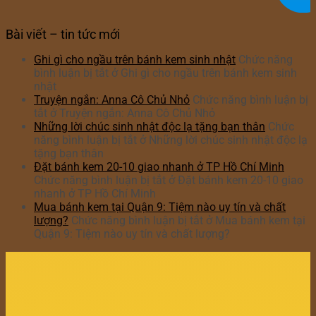
Bài viết – tin tức mới
Ghi gì cho ngầu trên bánh kem sinh nhật
Chức năng
bình luận bị tắt
ở Ghi gì cho ngầu trên bánh kem sinh
nhật
Truyện ngắn: Anna Cô Chủ Nhỏ
Chức năng bình luận bị
tắt
ở Truyện ngắn: Anna Cô Chủ Nhỏ
Những lời chúc sinh nhật độc lạ tặng bạn thân
Chức
năng bình luận bị tắt
ở Những lời chúc sinh nhật độc lạ
tặng bạn thân
Đặt bánh kem 20-10 giao nhanh ở TP Hồ Chí Minh
Chức năng bình luận bị tắt
ở Đặt bánh kem 20-10 giao
nhanh ở TP Hồ Chí Minh
Mua bánh kem tại Quận 9: Tiệm nào uy tín và chất
lượng?
Chức năng bình luận bị tắt
ở Mua bánh kem tại
Quận 9: Tiệm nào uy tín và chất lượng?