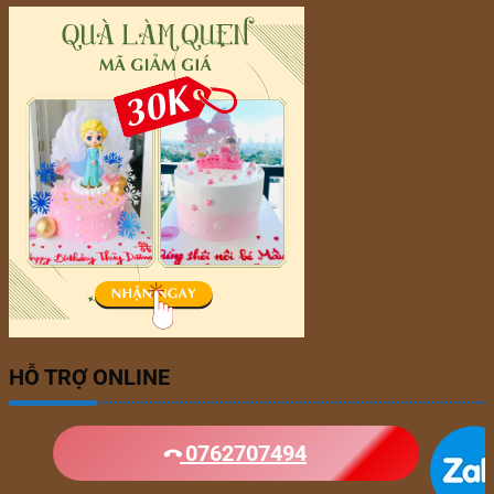
HỖ TRỢ ONLINE
0762707494