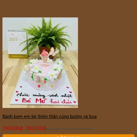
Bánh kem em bé thiên thần cùng bướm và hoa
290,000
₫
390,000
₫
–
Khoảng giá: từ 290,000₫ đến 390,000₫