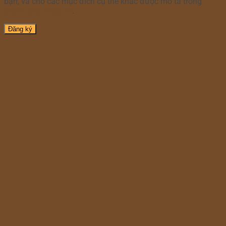
bạn, và cho các mục đích cụ thể khác được mô tả trong
chính sách riêng tư
.
Đăng ký