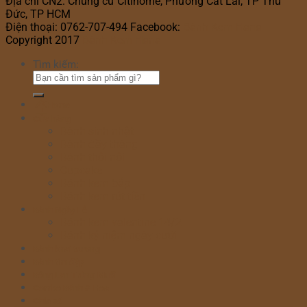
Địa chỉ CN2: Chung cư Citihome, Phường Cát Lái, TP Thủ
Đức, TP HCM
Điện thoại: 0762-707-494 Facebook:
Bánh Kem Hana
Copyright 2017
Bánh Kem Hana
Tìm kiếm:
Home
Cửa hàng
Bánh sinh nhật
Bánh đầy tháng
Bánh thôi nôi
Cupcake
Bánh kem bắp
Bánh kem rút tiền
Bánh Ngày Lễ
Bánh kem valentine 14/2
Bánh kỷ niệm ngày cưới
Bánh khai trương
Bánh tim đập
Bông Lan Trứng Muối
Combo Bánh & Hoa
Chia sẻ