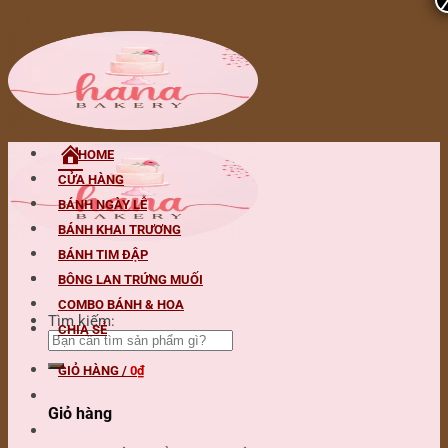
Skip to content
HOME
CỬA HÀNG
BÁNH NGÀY LỄ
BÁNH KHAI TRƯƠNG
BÁNH TIM ĐẬP
BÔNG LAN TRỨNG MUỐI
COMBO BÁNH & HOA
Tìm kiếm:
CHIA SẺ
GIỎ HÀNG /
0
₫
Giỏ hàng