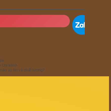
hân
ồ Chí Minh
nào uy tín và chất lượng?