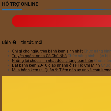
HỖ TRỢ ONLINE
Bài viết – tin tức mới
Ghi gì cho ngầu trên bánh kem sinh nhật
Chức năng bình 
Truyện ngắn: Anna Cô Chủ Nhỏ
Chức năng bình luận bị t
Những lời chúc sinh nhật độc lạ tặng bạn thân
Chức năng
Đặt bánh kem 20-10 giao nhanh ở TP Hồ Chí Minh
Chức 
Mua bánh kem tại Quận 9: Tiệm nào uy tín và chất lượn