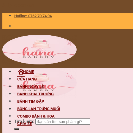
Skip to content
Hotline: 0762 70 74 94
HOME
CỬA HÀNG
BÁNH NGÀY LỄ
BÁNH KHAI TRƯƠNG
BÁNH TIM ĐẬP
BÔNG LAN TRỨNG MUỐI
COMBO BÁNH & HOA
Tìm kiếm:
CHIA SẺ