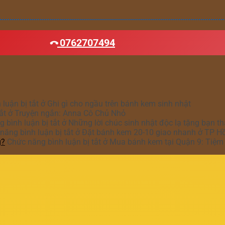
0762707494
luận bị tắt
ở Ghi gì cho ngầu trên bánh kem sinh nhật
ắt
ở Truyện ngắn: Anna Cô Chủ Nhỏ
 bình luận bị tắt
ở Những lời chúc sinh nhật độc lạ tặng bạn t
năng bình luận bị tắt
ở Đặt bánh kem 20-10 giao nhanh ở TP H
g?
Chức năng bình luận bị tắt
ở Mua bánh kem tại Quận 9: Tiệm 