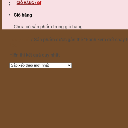
GIỎ HÀNG /
0
₫
Giỏ hàng
Chưa có sản phẩm trong giỏ hàng.
Trang chủ
/
Sản phẩm được gắn thẻ “Bánh kem đốt cháy t
Lọc
Hiển thị kết quả duy nhất