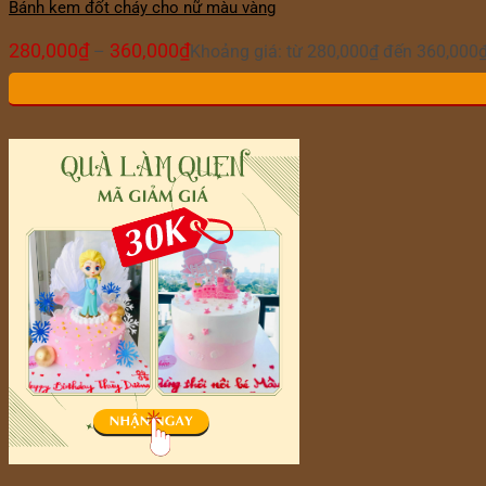
Bánh kem đốt cháy cho nữ màu vàng
280,000
₫
360,000
₫
–
Khoảng giá: từ 280,000₫ đến 360,000