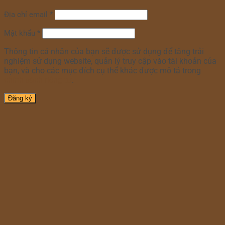
Địa chỉ email
*
Mật khẩu
*
Thông tin cá nhân của bạn sẽ được sử dụng để tăng trải
nghiệm sử dụng website, quản lý truy cập vào tài khoản của
bạn, và cho các mục đích cụ thể khác được mô tả trong
chính sách riêng tư
.
Đăng ký