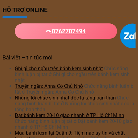
HỖ TRỢ ONLINE
0762707494
Bài viết – tin tức mới
Ghi gì cho ngầu trên bánh kem sinh nhật
Chức năng
bình luận bị tắt
ở Ghi gì cho ngầu trên bánh kem sinh
nhật
Truyện ngắn: Anna Cô Chủ Nhỏ
Chức năng bình luận bị
tắt
ở Truyện ngắn: Anna Cô Chủ Nhỏ
Những lời chúc sinh nhật độc lạ tặng bạn thân
Chức
năng bình luận bị tắt
ở Những lời chúc sinh nhật độc lạ
tặng bạn thân
Đặt bánh kem 20-10 giao nhanh ở TP Hồ Chí Minh
Chức năng bình luận bị tắt
ở Đặt bánh kem 20-10 giao
nhanh ở TP Hồ Chí Minh
Mua bánh kem tại Quận 9: Tiệm nào uy tín và chất