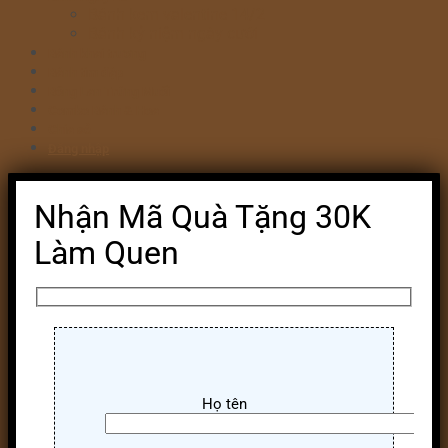
Bánh kem valentine 14/2
Bánh kỷ niệm ngày cưới
Bánh khai trương
Bánh tim đập
Bông Lan Trứng Muối
Combo Bánh & Hoa
Chia sẻ
Đăng nhập
Nhận Mã Quà Tặng 30K
Làm Quen
Họ tên