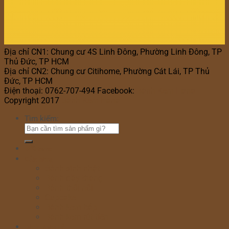
Địa chỉ CN1: Chung cư 4S Linh Đông, Phường Linh Đông, TP
Thủ Đức, TP HCM
Địa chỉ CN2: Chung cư Citihome, Phường Cát Lái, TP Thủ
Đức, TP HCM
Điện thoại: 0762-707-494 Facebook:
Bánh Kem Hana
Copyright 2017
Bánh Kem Hana
Tìm kiếm:
Home
Cửa hàng
Bánh sinh nhật
Bánh đầy tháng
Bánh thôi nôi
Cupcake
Bánh kem bắp
Bánh kem rút tiền
Bánh Ngày Lễ