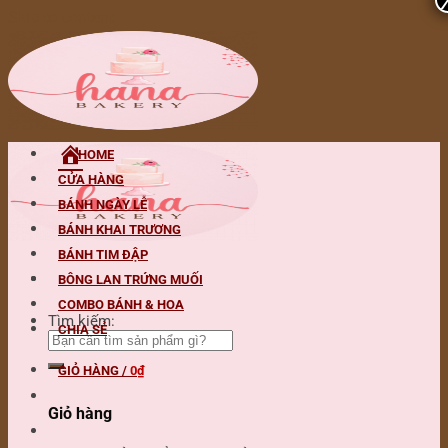
Skip to content
HOME
CỬA HÀNG
BÁNH NGÀY LỄ
BÁNH KHAI TRƯƠNG
BÁNH TIM ĐẬP
BÔNG LAN TRỨNG MUỐI
COMBO BÁNH & HOA
Tìm kiếm:
CHIA SẺ
GIỎ HÀNG /
0
₫
Giỏ hàng