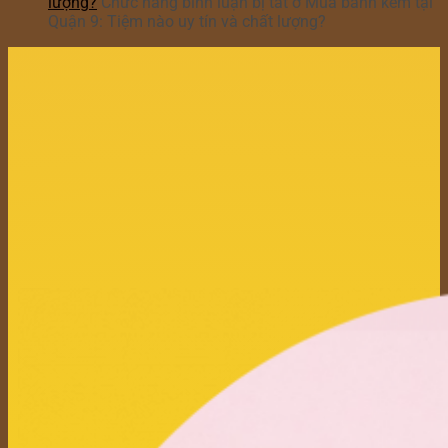
lượng?
Chức năng bình luận bị tắt
ở Mua bánh kem tại
Quận 9: Tiệm nào uy tín và chất lượng?