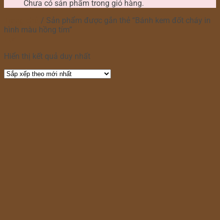
Chưa có sản phẩm trong giỏ hàng.
Trang chủ
/
Sản phẩm được gắn thẻ “Bánh kem đốt cháy in
hình màu hồng tím”
Lọc
Hiển thị kết quả duy nhất