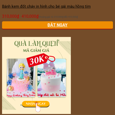
Bánh kem đốt cháy in hình cho bé gái màu hồng tím
310,000
₫
410,000
₫
–
Khoảng giá: từ 310,000₫ đến 410,000₫
ĐẶT NGAY