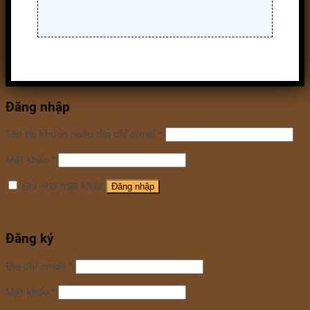
Đăng nhập
Tên tài khoản hoặc địa chỉ email
*
Mật khẩu
*
Ghi nhớ mật khẩu
Đăng nhập
Quên mật khẩu?
Đăng ký
Địa chỉ email
*
Mật khẩu
*