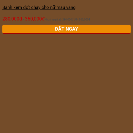
Bánh kem đốt cháy cho nữ màu vàng
280,000
₫
360,000
₫
–
Khoảng giá: từ 280,000₫ đến 360,000₫
ĐẶT NGAY