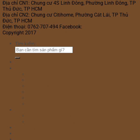
Địa chỉ CN1: Chung cư 4S Linh Đông, Phường Linh Đông, TP
Thủ Đức, TP HCM
Địa chỉ CN2: Chung cư Citihome, Phường Cát Lái, TP Thủ
Đức, TP HCM
Điện thoại: 0762-707-494 Facebook:
Bánh Kem Hana
Copyright 2017
Bánh Kem Hana
Tìm kiếm:
Home
Cửa hàng
Bánh sinh nhật
Bánh đầy tháng
Bánh thôi nôi
Cupcake
Bánh kem bắp
Bánh kem rút tiền
Bánh Ngày Lễ
Bánh kem valentine 14/2
Bánh kỷ niệm ngày cưới
Bánh khai trương
Bánh tim đập
Bông Lan Trứng Muối