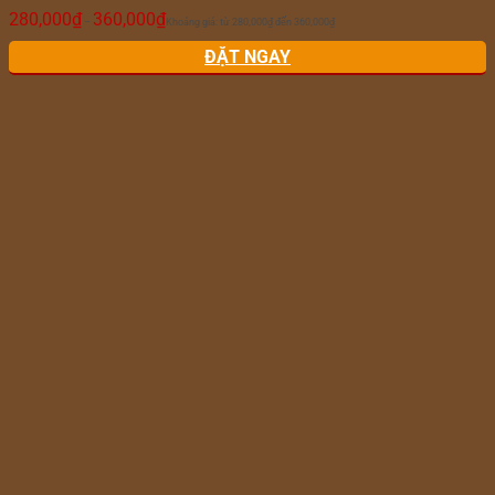
280,000
₫
360,000
₫
–
Khoảng giá: từ 280,000₫ đến 360,000₫
ĐẶT NGAY