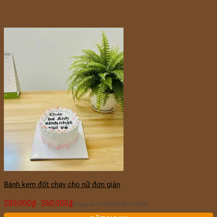
Bánh kem đốt cháy cho nữ đơn giản
280,000
₫
360,000
₫
–
Khoảng giá: từ 280,000₫ đến 360,000₫