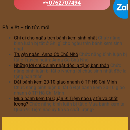
0762707494
Bài viết – tin tức mới
Ghi gì cho ngầu trên bánh kem sinh nhật
Chức năng
bình luận bị tắt
ở Ghi gì cho ngầu trên bánh kem sinh
nhật
Truyện ngắn: Anna Cô Chủ Nhỏ
Chức năng bình luận bị
tắt
ở Truyện ngắn: Anna Cô Chủ Nhỏ
Những lời chúc sinh nhật độc lạ tặng bạn thân
Chức
năng bình luận bị tắt
ở Những lời chúc sinh nhật độc lạ
tặng bạn thân
Đặt bánh kem 20-10 giao nhanh ở TP Hồ Chí Minh
Chức năng bình luận bị tắt
ở Đặt bánh kem 20-10 giao
nhanh ở TP Hồ Chí Minh
Mua bánh kem tại Quận 9: Tiệm nào uy tín và chất
lượng?
Chức năng bình luận bị tắt
ở Mua bánh kem tại
Quận 9: Tiệm nào uy tín và chất lượng?