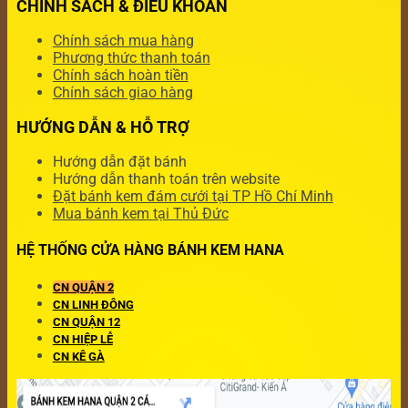
CHÍNH SÁCH & ĐIỀU KHOẢN
Chính sách mua hàng
Phương thức thanh toán
Chính sách hoàn tiền
Chính sách giao hàng
HƯỚNG DẪN & HỖ TRỢ
Hướng dẫn đặt bánh
Hướng dẫn thanh toán trên website
Đặt bánh kem đám cưới tại TP Hồ Chí Minh
Mua bánh kem tại Thủ Đức
HỆ THỐNG CỬA HÀNG BÁNH KEM HANA
CN QUẬN 2
CN LINH ĐÔNG
CN QUẬN 12
CN HIỆP LỄ
CN KÊ GÀ