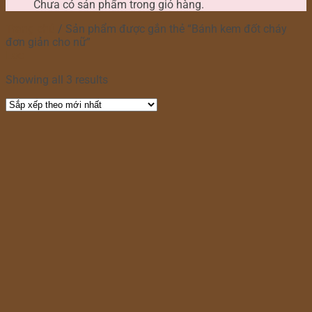
Chưa có sản phẩm trong giỏ hàng.
Trang chủ
/
Sản phẩm được gắn thẻ “Bánh kem đốt cháy
đơn giản cho nữ”
Lọc
Showing all 3 results