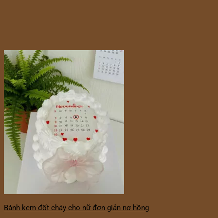
Bánh kem đốt cháy cho nữ đơn giản nơ hồng