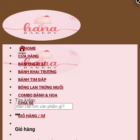
Skip to content
HOME
CỬA HÀNG
BÁNH NGÀY LỄ
BÁNH KHAI TRƯƠNG
BÁNH TIM ĐẬP
BÔNG LAN TRỨNG MUỐI
COMBO BÁNH & HOA
Tìm kiếm:
CHIA SẺ
GIỎ HÀNG /
0
₫
Giỏ hàng