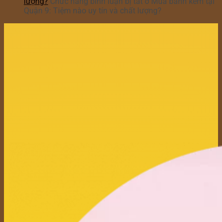
lượng?
Chức năng bình luận bị tắt
ở Mua bánh kem tại
Quận 9: Tiệm nào uy tín và chất lượng?