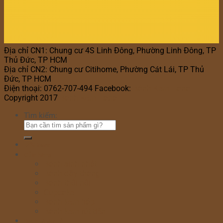
Địa chỉ CN1: Chung cư 4S Linh Đông, Phường Linh Đông, TP
Thủ Đức, TP HCM
Địa chỉ CN2: Chung cư Citihome, Phường Cát Lái, TP Thủ
Đức, TP HCM
Điện thoại: 0762-707-494 Facebook:
Bánh Kem Hana
Copyright 2017
Bánh Kem Hana
Tìm kiếm:
Home
Cửa hàng
Bánh sinh nhật
Bánh đầy tháng
Bánh thôi nôi
Cupcake
Bánh kem bắp
Bánh kem rút tiền
Bánh Ngày Lễ