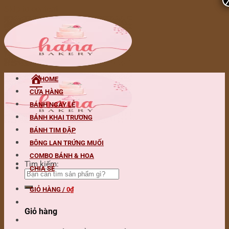
Skip to content
HOME
CỬA HÀNG
BÁNH NGÀY LỄ
BÁNH KHAI TRƯƠNG
BÁNH TIM ĐẬP
BÔNG LAN TRỨNG MUỐI
COMBO BÁNH & HOA
Tìm kiếm:
CHIA SẺ
GIỎ HÀNG /
0
₫
Giỏ hàng