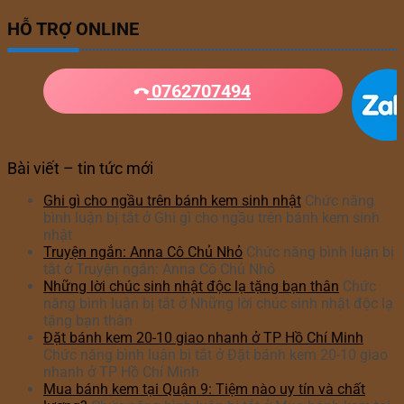
HỖ TRỢ ONLINE
0762707494
Bài viết – tin tức mới
Ghi gì cho ngầu trên bánh kem sinh nhật
Chức năng
bình luận bị tắt
ở Ghi gì cho ngầu trên bánh kem sinh
nhật
Truyện ngắn: Anna Cô Chủ Nhỏ
Chức năng bình luận bị
tắt
ở Truyện ngắn: Anna Cô Chủ Nhỏ
Những lời chúc sinh nhật độc lạ tặng bạn thân
Chức
năng bình luận bị tắt
ở Những lời chúc sinh nhật độc lạ
tặng bạn thân
Đặt bánh kem 20-10 giao nhanh ở TP Hồ Chí Minh
Chức năng bình luận bị tắt
ở Đặt bánh kem 20-10 giao
nhanh ở TP Hồ Chí Minh
Mua bánh kem tại Quận 9: Tiệm nào uy tín và chất