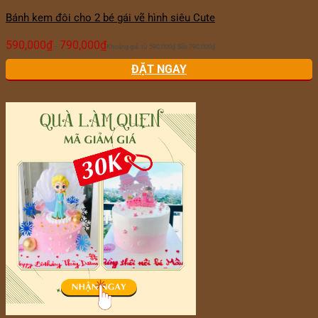
Bánh kem đôi cho 2 bé gái vẽ hình siêu Cute
590,000
₫
790,000
₫
–
Khoảng giá: từ 590,000₫ đến 790,000₫
ĐẶT NGAY