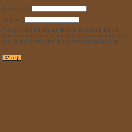
Địa chỉ email
*
Mật khẩu
*
Thông tin cá nhân của bạn sẽ được sử dụng để tăng trải
nghiệm sử dụng website, quản lý truy cập vào tài khoản của
bạn, và cho các mục đích cụ thể khác được mô tả trong
chính sách riêng tư
.
Đăng ký