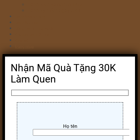
Bánh kem valentine 14/2
Bánh kỷ niệm ngày cưới
Bánh khai trương
Bánh tim đập
Bông Lan Trứng Muối
Combo Bánh & Hoa
Chia sẻ
Đăng nhập
Nhận Mã Quà Tặng 30K
Làm Quen
Họ tên