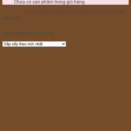
Chưa có sản phẩm trong giỏ hàng.
Trang chủ
/
Sản phẩm được gắn thẻ “Bánh kem đôi vẻ hỉnh
siêu cute”
Lọc
Hiển thị kết quả duy nhất