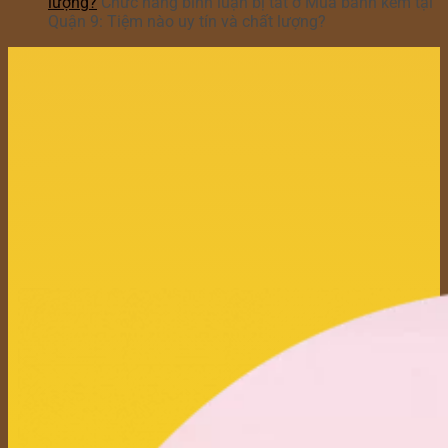
lượng?
Chức năng bình luận bị tắt
ở Mua bánh kem tại
Quận 9: Tiệm nào uy tín và chất lượng?