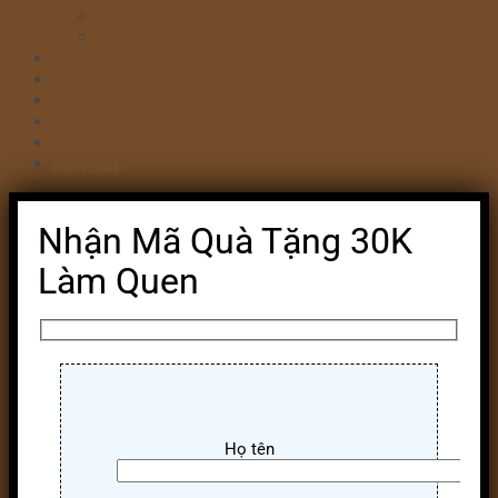
Bánh kem valentine 14/2
Bánh kỷ niệm ngày cưới
Bánh khai trương
Bánh tim đập
Bông Lan Trứng Muối
Combo Bánh & Hoa
Chia sẻ
Đăng nhập
Nhận Mã Quà Tặng 30K
Làm Quen
Họ tên