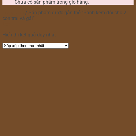
Chưa có sản phẩm trong giỏ hàng.
Trang chủ
/
Sản phẩm được gắn thẻ “Bánh kem đôi cho 2
con trai và gái”
Lọc
Hiển thị kết quả duy nhất