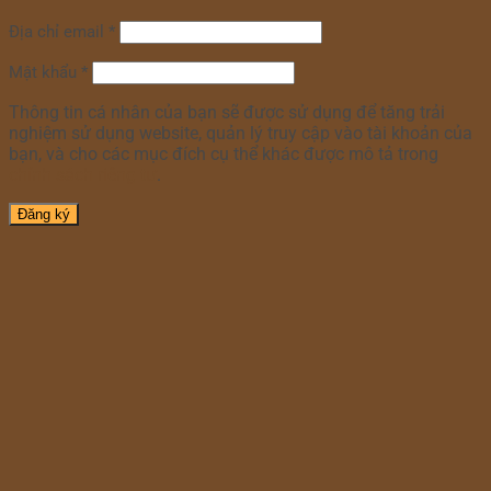
Địa chỉ email
*
Mật khẩu
*
Thông tin cá nhân của bạn sẽ được sử dụng để tăng trải
nghiệm sử dụng website, quản lý truy cập vào tài khoản của
bạn, và cho các mục đích cụ thể khác được mô tả trong
chính sách riêng tư
.
Đăng ký