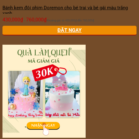
Bánh kem đôi phim Doremon cho bé trai và bé gái màu trắng
xanh
430,000
₫
760,000
₫
–
Khoảng giá: từ 430,000₫ đến 760,000₫
ĐẶT NGAY