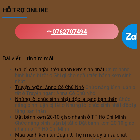
HỖ TRỢ ONLINE
0762707494
Bài viết – tin tức mới
Ghi gì cho ngầu trên bánh kem sinh nhật
Chức năng
bình luận bị tắt
ở Ghi gì cho ngầu trên bánh kem sinh
nhật
Truyện ngắn: Anna Cô Chủ Nhỏ
Chức năng bình luận bị
tắt
ở Truyện ngắn: Anna Cô Chủ Nhỏ
Những lời chúc sinh nhật độc lạ tặng bạn thân
Chức
năng bình luận bị tắt
ở Những lời chúc sinh nhật độc lạ
tặng bạn thân
Đặt bánh kem 20-10 giao nhanh ở TP Hồ Chí Minh
Chức năng bình luận bị tắt
ở Đặt bánh kem 20-10 giao
nhanh ở TP Hồ Chí Minh
Mua bánh kem tại Quận 9: Tiệm nào uy tín và chất