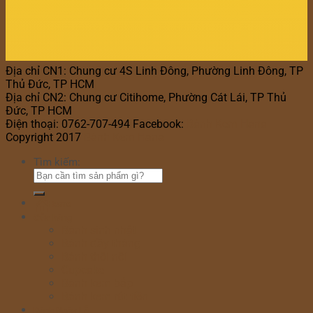
Địa chỉ CN1: Chung cư 4S Linh Đông, Phường Linh Đông, TP
Thủ Đức, TP HCM
Địa chỉ CN2: Chung cư Citihome, Phường Cát Lái, TP Thủ
Đức, TP HCM
Điện thoại: 0762-707-494 Facebook:
Bánh Kem Hana
Copyright 2017
Bánh Kem Hana
Tìm kiếm:
Home
Cửa hàng
Bánh sinh nhật
Bánh đầy tháng
Bánh thôi nôi
Cupcake
Bánh kem bắp
Bánh kem rút tiền
Bánh Ngày Lễ