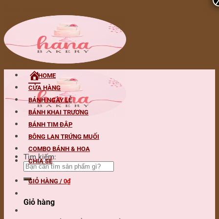
Skip to content
HOME
CỬA HÀNG
BÁNH NGÀY LỄ
BÁNH KHAI TRƯƠNG
BÁNH TIM ĐẬP
BÔNG LAN TRỨNG MUỐI
COMBO BÁNH & HOA
Tìm kiếm:
CHIA SẺ
GIỎ HÀNG /
0
₫
Giỏ hàng